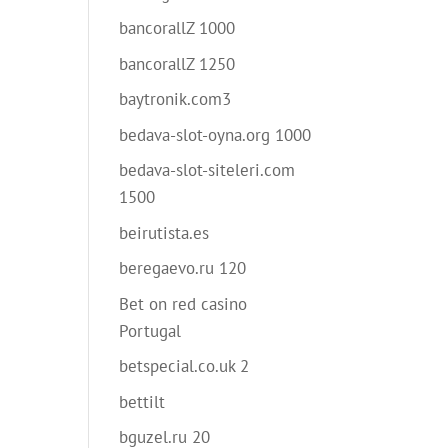
bancorallZ 1000
bancorallZ 1250
baytronik.com3
bedava-slot-oyna.org 1000
bedava-slot-siteleri.com
1500
beirutista.es
beregaevo.ru 120
Bet on red casino
Portugal
betspecial.co.uk 2
bettilt
bguzel.ru 20