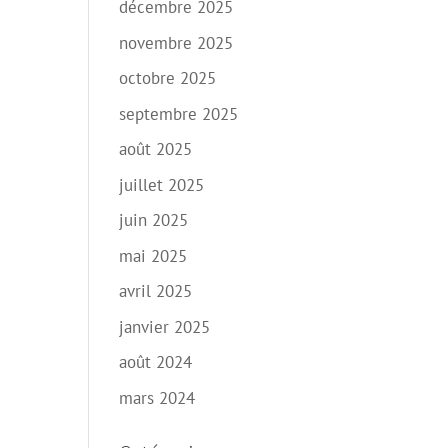
décembre 2025
novembre 2025
octobre 2025
septembre 2025
août 2025
juillet 2025
juin 2025
mai 2025
avril 2025
janvier 2025
août 2024
mars 2024