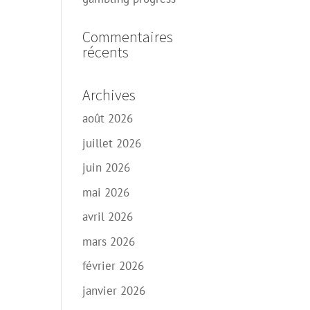
Commentaires
récents
Archives
août 2026
juillet 2026
juin 2026
mai 2026
avril 2026
mars 2026
février 2026
janvier 2026