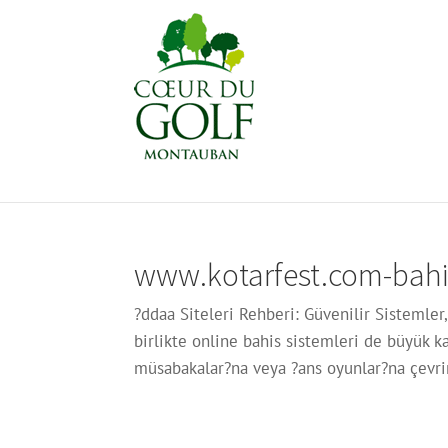
www.kotarfest.com-bahis
?ddaa Siteleri Rehberi: Güvenilir Sistemle
birlikte online bahis sistemleri de büyük k
müsabakalar?na veya ?ans oyunlar?na çevri