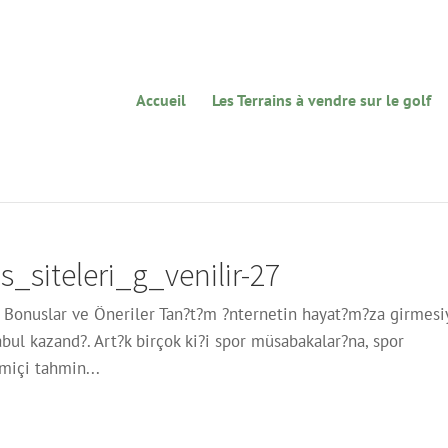
Accueil
Les Terrains à vendre sur le golf
_siteleri_g_venilir-27
r, Bonuslar ve Öneriler Tan?t?m ?nternetin hayat?m?za girmesi
abul kazand?. Art?k birçok ki?i spor müsabakalar?na, spor
miçi tahmin...