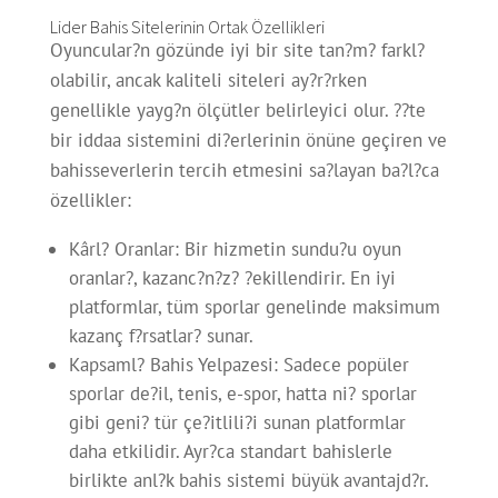
Lider Bahis Sitelerinin Ortak Özellikleri
Oyuncular?n gözünde iyi bir site tan?m? farkl?
olabilir, ancak kaliteli siteleri ay?r?rken
genellikle yayg?n ölçütler belirleyici olur. ??te
bir iddaa sistemini di?erlerinin önüne geçiren ve
bahisseverlerin tercih etmesini sa?layan ba?l?ca
özellikler:
Kârl? Oranlar: Bir hizmetin sundu?u oyun
oranlar?, kazanc?n?z? ?ekillendirir. En iyi
platformlar, tüm sporlar genelinde maksimum
kazanç f?rsatlar? sunar.
Kapsaml? Bahis Yelpazesi: Sadece popüler
sporlar de?il, tenis, e-spor, hatta ni? sporlar
gibi geni? tür çe?itlili?i sunan platformlar
daha etkilidir. Ayr?ca standart bahislerle
birlikte anl?k bahis sistemi büyük avantajd?r.