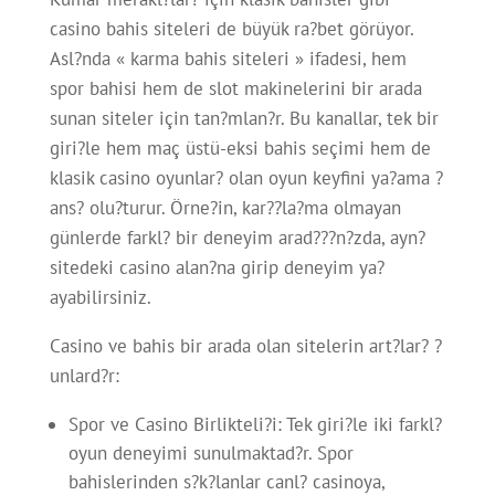
casino bahis siteleri de büyük ra?bet görüyor.
Asl?nda « karma bahis siteleri » ifadesi, hem
spor bahisi hem de slot makinelerini bir arada
sunan siteler için tan?mlan?r. Bu kanallar, tek bir
giri?le hem maç üstü-eksi bahis seçimi hem de
klasik casino oyunlar? olan oyun keyfini ya?ama ?
ans? olu?turur. Örne?in, kar??la?ma olmayan
günlerde farkl? bir deneyim arad???n?zda, ayn?
sitedeki casino alan?na girip deneyim ya?
ayabilirsiniz.
Casino ve bahis bir arada olan sitelerin art?lar? ?
unlard?r:
Spor ve Casino Birlikteli?i: Tek giri?le iki farkl?
oyun deneyimi sunulmaktad?r. Spor
bahislerinden s?k?lanlar canl? casinoya,