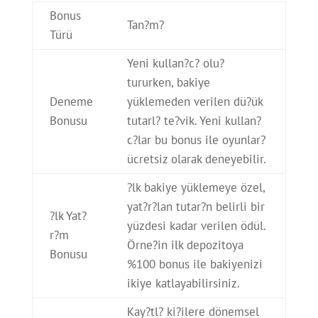
Bonus
Tan?m?
Türü
Yeni kullan?c? olu?
tururken, bakiye
Deneme
yüklemeden verilen dü?ük
Bonusu
tutarl? te?vik. Yeni kullan?
c?lar bu bonus ile oyunlar?
ücretsiz olarak deneyebilir.
?lk bakiye yüklemeye özel,
yat?r?lan tutar?n belirli bir
?lk Yat?
yüzdesi kadar verilen ödül.
r?m
Örne?in ilk depozitoya
Bonusu
%100 bonus ile bakiyenizi
ikiye katlayabilirsiniz.
Kay?tl? ki?ilere dönemsel