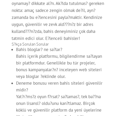
oynamay? dikkate al?n. Ak?lda tutulmas? gereken
nokta: amaç sadece zengin olmak de?il, ayn?
zamanda bu e?lencesini payla?maktir. Kendinize
uygun, güvenilir ve zevk ald???n?z bir adres
kulland???n?zda, bahis deneyiminiz çok daha
tatmin edici olur. E?lenceli bahisler!
S?kça Sorulan Sorular
Bahis bloglar? ne sa?lar?
Bahis içerik platformu, bilgilendirme sa?layan
bir platformdur. Genellikle bu tür projeler,
bonus kampanyalar?n? inceleyen web siteleri
veya bloglar ?eklinde olur.
Deneme bonusu veren bahis siteleri güvenilir
midir?
Yat?r?ms?z oyun f?rsat? sa?lamas?, tek ba??na
onun lisansl? oldu?unu kan?tlamaz. Birçok
köklü ve güvenilir platform da yeni üyelerine