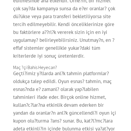
edilmesinde ana etkendir. Örne?in, bir hizmet
çok say?da kampanya sunsa da e?er oranlar? çok
dü?ükse veya para transferi bekletiliyorsa site
tercih edilmeyebilir. Kendi önceliklerinize göre
bu faktörlere a??rl?k vererek sizin için en iyi
uygulamay? belirleyebilirsiniz. Unutmay?n, en ?
effaf sistemler genellikle yukar?daki tüm
kriterlerde iyi sonuç üretenlerdir.
Maç ?çi Bahis Heyecan?
Geçti?imiz y?llarda anl?k tahmin platformlar?
oldukça talep edildi. Oyun esnas? tahmin, maç
esnas?nda e? zamanl? olarak yap?labilen
tahminleri ifade eder. Birçok online hizmet,
kullan?c?lar?na etkinlik devam ederken bir
yandan da oranlar?n anl?k güncellendi?i oyun içi
kupon olu?turma ?ans? sunar. Bu, kat?l?mc?lara
adeta etkinli?in içinde bulunma etkisi ya?at?yor