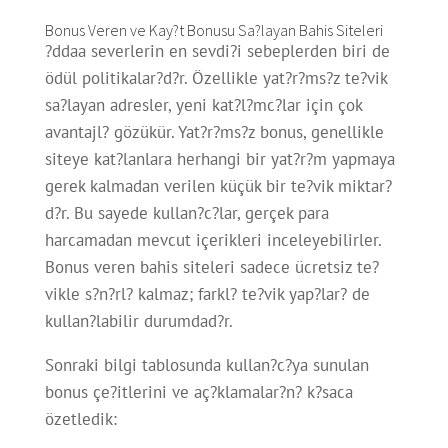
Bonus Veren ve Kay?t Bonusu Sa?layan Bahis Siteleri
?ddaa severlerin en sevdi?i sebeplerden biri de
ödül politikalar?d?r. Özellikle yat?r?ms?z te?vik
sa?layan adresler, yeni kat?l?mc?lar için çok
avantajl? gözükür. Yat?r?ms?z bonus, genellikle
siteye kat?lanlara herhangi bir yat?r?m yapmaya
gerek kalmadan verilen küçük bir te?vik miktar?
d?r. Bu sayede kullan?c?lar, gerçek para
harcamadan mevcut içerikleri inceleyebilirler.
Bonus veren bahis siteleri sadece ücretsiz te?
vikle s?n?rl? kalmaz; farkl? te?vik yap?lar? de
kullan?labilir durumdad?r.
Sonraki bilgi tablosunda kullan?c?ya sunulan
bonus çe?itlerini ve aç?klamalar?n? k?saca
özetledik: