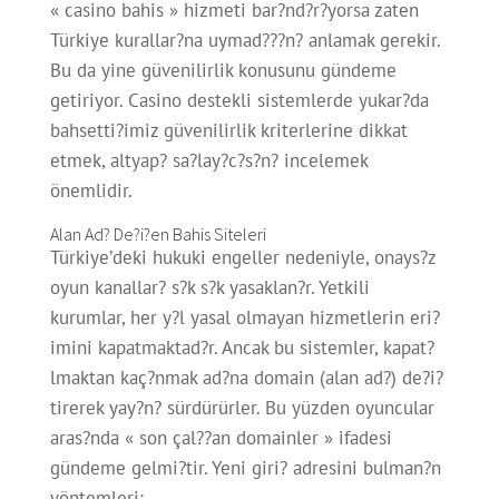
« casino bahis » hizmeti bar?nd?r?yorsa zaten
Türkiye kurallar?na uymad???n? anlamak gerekir.
Bu da yine güvenilirlik konusunu gündeme
getiriyor. Casino destekli sistemlerde yukar?da
bahsetti?imiz güvenilirlik kriterlerine dikkat
etmek, altyap? sa?lay?c?s?n? incelemek
önemlidir.
Alan Ad? De?i?en Bahis Siteleri
Türkiye’deki hukuki engeller nedeniyle, onays?z
oyun kanallar? s?k s?k yasaklan?r. Yetkili
kurumlar, her y?l yasal olmayan hizmetlerin eri?
imini kapatmaktad?r. Ancak bu sistemler, kapat?
lmaktan kaç?nmak ad?na domain (alan ad?) de?i?
tirerek yay?n? sürdürürler. Bu yüzden oyuncular
aras?nda « son çal??an domainler » ifadesi
gündeme gelmi?tir. Yeni giri? adresini bulman?n
yöntemleri: