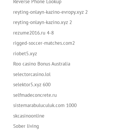
Reverse Phone Lookup
reyting-onlayn-kazino-evropy.xyz 2
reyting-onlayn-kazino.xyz 2
rezume2016.ru 4-8
rigged-soccer-matches.com2
riobet5.xyz
Roo casino Bonus Australia
selectorcasino.lol
selektor5.xyz 600
selfmadeconcrete.ru
sistemarabuluculuk.com 1000
skcasinoonline
Sober living