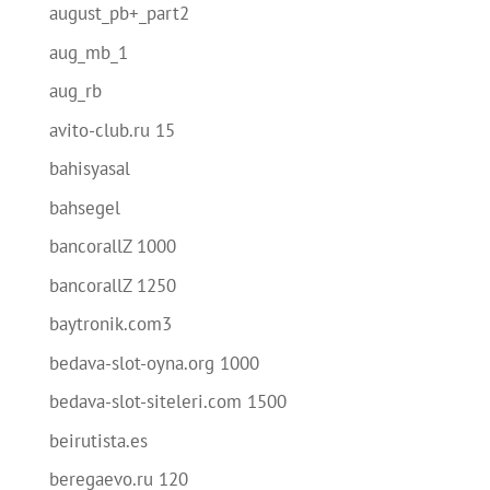
august_pb+_part2
aug_mb_1
aug_rb
avito-club.ru 15
bahisyasal
bahsegel
bancorallZ 1000
bancorallZ 1250
baytronik.com3
bedava-slot-oyna.org 1000
bedava-slot-siteleri.com 1500
beirutista.es
beregaevo.ru 120