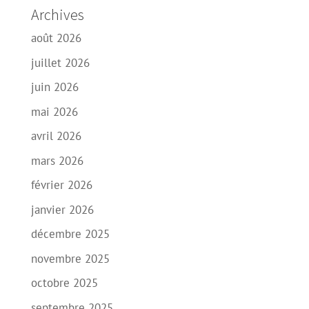
Archives
août 2026
juillet 2026
juin 2026
mai 2026
avril 2026
mars 2026
février 2026
janvier 2026
décembre 2025
novembre 2025
octobre 2025
septembre 2025