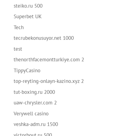
steiko.ru 500
Superbet UK
Tech
tecrubekonusuyor.net 1000
test
thenorthfacemontturkiye.com 2
TippyCasino
top-reyting-onlayn-kazino.xyz 2
tut-boxing.ru 2000
uaw-chrysler.com 2
Verywell casino
veshka-adm.ru 1500
victorbout.ru 500