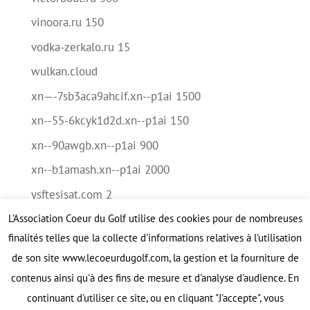
vinoora.ru 150
vodka-zerkalo.ru 15
wulkan.cloud
xn—-7sb3aca9ahcif.xn--p1ai 1500
xn--55-6kcyk1d2d.xn--p1ai 150
xn--90awgb.xn--p1ai 900
xn--b1amash.xn--p1ai 2000
ysftesisat.com 2
L’Association Coeur du Golf utilise des cookies pour de nombreuses
Méta
finalités telles que la collecte d'informations relatives à l'utilisation
Connexion
de son site www.lecoeurdugolf.com, la gestion et la fourniture de
contenus ainsi qu'à des fins de mesure et d'analyse d'audience. En
Flux des publications
continuant d'utiliser ce site, ou en cliquant "J'accepte", vous
Flux des commentaires