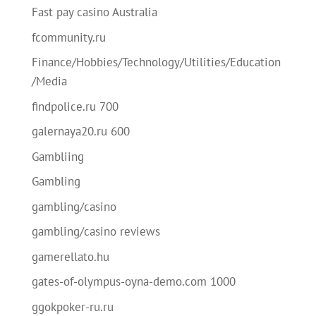
Fast pay casino Australia
fcommunity.ru
Finance/Hobbies/Technology/Utilities/Education
/Media
findpolice.ru 700
galernaya20.ru 600
Gambliing
Gambling
gambling/casino
gambling/casino reviews
gamerellato.hu
gates-of-olympus-oyna-demo.com 1000
ggokpoker-ru.ru