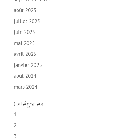
août 2025
juillet 2025
juin 2025
mai 2025
avril 2025
janvier 2025
août 2024
mars 2024
Catégories
1
2
3