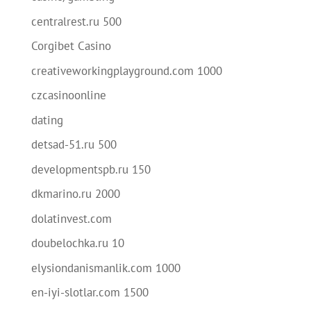
centralrest.ru 500
Corgibet Casino
creativeworkingplayground.com 1000
czcasinoonline
dating
detsad-51.ru 500
developmentspb.ru 150
dkmarino.ru 2000
dolatinvest.com
doubelochka.ru 10
elysiondanismanlik.com 1000
en-iyi-slotlar.com 1500