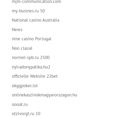
mjm-communication.com
my-busines.ru 50
National casino Australia
News
nine casino Portugal
Non classé
normel-spb.ru 2500
nyiradonypatika.hu2
offizielle Website 22bet
okggpoker.lol
onlinekaszinokmagyarorszagon.hu
oooat.ru
otzivorgt.ru 10