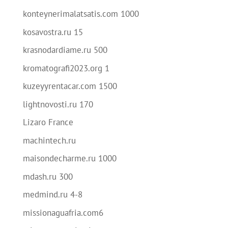
konteynerimalatsatis.com 1000
kosavostra.ru 15
krasnodardiame.ru 500
kromatografi2023.org 1
kuzeyyrentacar.com 1500
lightnovosti.ru 170
Lizaro France
machintech.ru
maisondecharme.ru 1000
mdash.ru 300
medmind.ru 4-8
missionaguafria.com6