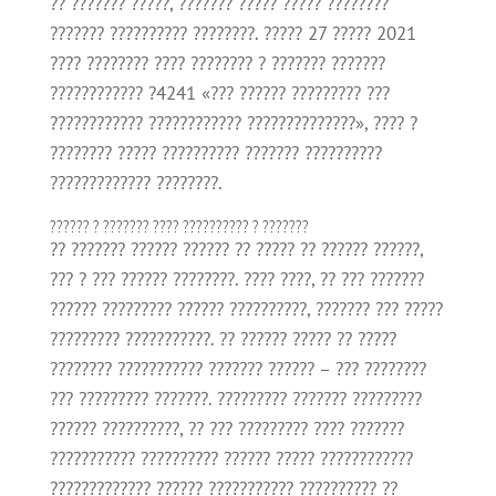
?? ??????? ?????, ??????? ????? ????? ????????
??????? ?????????? ????????. ????? 27 ????? 2021
???? ???????? ???? ???????? ? ??????? ???????
???????????? ?4241 «??? ?????? ????????? ???
???????????? ???????????? ??????????????», ???? ?
???????? ????? ?????????? ??????? ??????????
????????????? ????????.
?????? ? ??????? ???? ?????????? ? ???????
?? ??????? ?????? ?????? ?? ????? ?? ?????? ??????,
??? ? ??? ?????? ????????. ???? ????, ?? ??? ???????
?????? ????????? ?????? ??????????, ??????? ??? ?????
????????? ???????????. ?? ?????? ????? ?? ?????
???????? ??????????? ??????? ?????? – ??? ????????
??? ????????? ???????. ????????? ??????? ?????????
?????? ??????????, ?? ??? ????????? ???? ???????
??????????? ?????????? ?????? ????? ????????????
????????????? ?????? ??????????? ?????????? ??