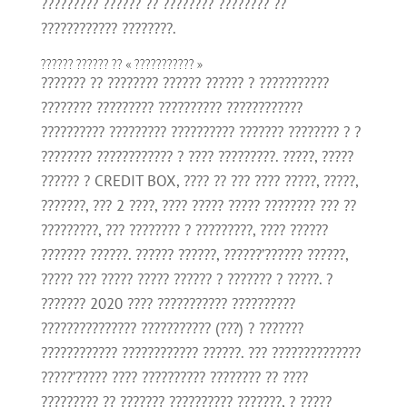
????????? ?????? ?? ???????? ???????? ??
???????????? ????????.
?????? ?????? ?? « ??????????? »
??????? ?? ???????? ?????? ?????? ? ???????????
???????? ????????? ?????????? ????????????
?????????? ????????? ?????????? ??????? ???????? ? ?
???????? ???????????? ? ???? ?????????. ?????, ?????
?????? ? CREDIT BOX, ???? ?? ??? ???? ?????, ?????,
???????, ??? 2 ????, ???? ????? ????? ???????? ??? ??
?????????, ??? ???????? ? ?????????, ???? ??????
??????? ??????. ?????? ??????, ??????’?????? ??????,
????? ??? ????? ????? ?????? ? ??????? ? ?????. ?
??????? 2020 ???? ??????????? ??????????
??????????????? ??????????? (???) ? ???????
???????????? ???????????? ??????. ??? ??????????????
?????’????? ???? ?????????? ???????? ?? ????
????????? ?? ??????? ?????????? ???????, ? ?????