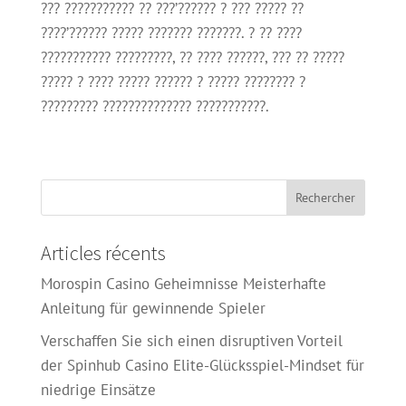
??? ??????????? ?? ???’?????? ? ??? ????? ??
????’?????? ????? ??????? ???????. ? ?? ????
??????????? ?????????, ?? ???? ??????, ??? ?? ?????
????? ? ???? ????? ?????? ? ????? ???????? ?
????????? ?????????????? ???????????.
Articles récents
Morospin Casino Geheimnisse Meisterhafte
Anleitung für gewinnende Spieler
Verschaffen Sie sich einen disruptiven Vorteil
der Spinhub Casino Elite-Glücksspiel-Mindset für
niedrige Einsätze