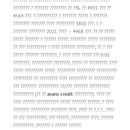
??????? ?? ????????. ???????? ?????? ??????? ?????
???????? ? ??????? ???????? ?? 7%, ?? 4931 ??? ??
4564 ???. ? ?????????? ? ??????? ????? ? ???????
???????? ??????? ???? ????????? 3810 ???, ? ?
??????? ???????? 2021 ???? — 4468 ???. ?? ?? ?????
????? ??????? ? ?????? ?????, ???????? ????? ????????
?? ??? ?????????? ? ???? ??????? ?????????, ?? ? ???
????? ??????? ????????, ? ???? ???? ????? ??? 0.01
????????, ?????????? ????????, ????? ?? ????????? ????
????? ????????? ?????. ????????? ????????? ??????????
????’????? ?? ????????? ???? ????????? ?? ??????????
??? ???????? ?????????? ??/??? ??????? ??????????
?????????? (?? ??
avans credit
?????????). ???? ??
???? ?????? ??????????? ????? ??????? ??????, ? ????
???????? ????????? ???????? ????, ???? ?? ?.?.?., ????
?? ??? ??????????, ??? ??????, ????????? ????, ??????
??????????, ??????? ? ?????? ??????.