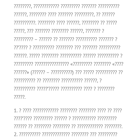
????????, ???????????? ????????? ??????? ??????????
??????, ???????? ???? ??????? ?????????, ?? ??????
??????????. ???????? ???? ??????, ???????? ?? ?????
?????, ??? ??????? ???????? ??????, ??????? ?
????????? – ?????? ?? ??????? ?????????? ??????? ?
??’???? ? ?????????? ???????? ??? ??????? ??????????
??????. ????? ???????? ?????????? ?????? ?????????? ?
????????? ???????????????? «????????? ???????? «????
??????» (?????? – ??????????) ??? ????? ?????????? ??
?????????? ?? ???????? ?????????? ??????, ?
?????????? ?????’????? ?????????? ???? ? ????????
?????.
? ???? ???????????? ???????? ???????? ???? ?? ????
????’???? ????????? ?????? ? ??????????? ?????????
?????? ?? ???????? ???????? ?? ???????????? ????????.
?????????? ????????????? ???????? ??? ?????????