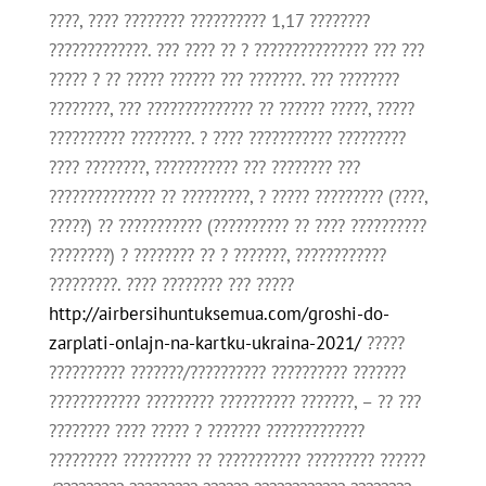
????, ???? ???????? ?????????? 1,17 ????????
?????????????. ??? ???? ?? ? ??????????????? ??? ???
????? ? ?? ????? ?????? ??? ???????. ??? ????????
????????, ??? ?????????????? ?? ?????? ?????, ?????
?????????? ????????. ? ???? ??????????? ?????????
???? ????????, ??????????? ??? ???????? ???
?????????????? ?? ?????????, ? ????? ????????? (????,
?????) ?? ??????????? (?????????? ?? ???? ??????????
????????) ? ???????? ?? ? ???????, ????????????
?????????. ???? ???????? ??? ?????
http://airbersihuntuksemua.com/groshi-do-
zarplati-onlajn-na-kartku-ukraina-2021/
?????
?????????? ???????/?????????? ?????????? ???????
???????????? ????????? ?????????? ???????, – ?? ???
???????? ???? ????? ? ??????? ?????????????
????????? ????????? ?? ??????????? ????????? ??????