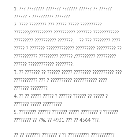
??? ???????? ??????? ??????? ?????? ?? ??????
?????? ? ?????????? ???????.
???? ???????? ??? ????? ????? ??????????
???????/?????????? ?????????? ??????? ????????????
????????? ?????????? ???????, – ?? ??? ???????? ????
????? ? ??????? ????????????? ????????? ????????? ??
??????????? ????????? ?????? /????????? ?????????
?????? ???????????? ????????.
?? ??????? ?? ?????? ????? ???????? ?????????? ???
??????????? ??? ? ?????????? ??????????? ????
??????? ????????.
?? ?? ????? ????? ? ?????? ?????? ?? ????? ?
??????? ????? ?????????
???????? ?????? ??????? ????? ???????? ? ???????
???????? ?? 7%, ?? 4931 ??? ?? 4564 ???.
?? ?? ??????? ??????? ? ?? ?????????? ???????????