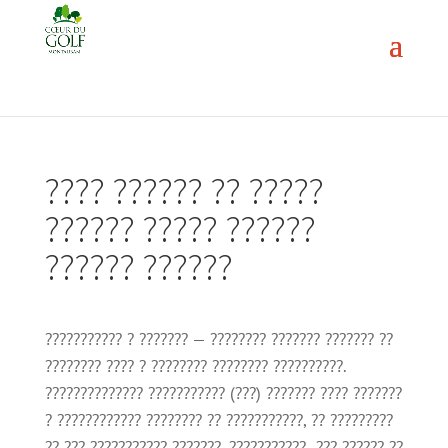
???? ?????? ?? ?????
?????? ????? ??????
?????? ??????
??????????? ? ??????? — ???????? ??????? ??????? ??
???????? ???? ? ???????? ???????? ??????????.
?????????????? ??????????? (???) ??????? ???? ???????
? ???????????? ???????? ?? ???????????, ?? ?????????
?? ??? ??????????? ???????. ??????????? ??? ?????? ??