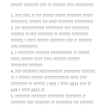
??????? ????????? ???? ?? ???????? ????-???????????.
???? ????, ?? ??? ??????? ?????? ????????? ??????
??????????, ??????? ??? ????? ????????? ???????????.
??? ?????????????? ?????’????? ???? ??????????
???????? ?? ???? ????????? ?? ??????? ??????????
???????, ? ????? ??????? ????????? ???? ?? ????????
????-???????????.
? ?????????? ???????? ????????????? ?? ???????
?????, ??????? ????? ????? ???????? ???????
?????????? ????????.
???? ????????? ?????????????? ?????????? ????????,
?? ? ??????? ??????? ??????????????? ????? ????
?????????? ?? ???????, ? 935 ? ????? 2022 ???? ??
629 ? ????? 2023-??.
????????? ????????? ?????????? ????’????? ??
????????? ???? ????????? ?? ?????????? ??? ????????