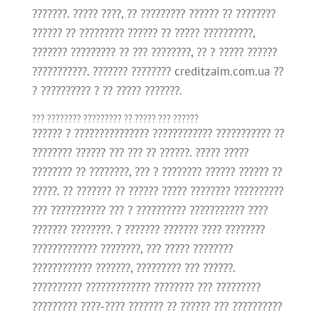
???????. ????? ????, ?? ????????? ?????? ?? ????????
?????? ?? ????????? ?????? ?? ????? ??????????,
??????? ????????? ?? ??? ????????, ?? ? ????? ??????
???????????. ??????? ???????? creditzaim.com.ua ??
? ?????????? ? ?? ????? ???????.
??? ???????? ????????? ?? ????? ??? ??????
?????? ? ??????????????? ???????????? ??????????? ??
???????? ?????? ??? ??? ?? ??????. ????? ?????
???????? ?? ????????, ??? ? ???????? ?????? ?????? ??
?????. ?? ??????? ?? ?????? ????? ???????? ??????????
??? ??????????? ??? ? ?????????? ??????????? ????
??????? ????????. ? ??????? ??????? ???? ????????
????????????? ????????, ??? ????? ????????
???????????? ???????, ????????? ??? ??????.
?????????? ????????????? ???????? ??? ?????????
????????? ????-???? ??????? ?? ?????? ??? ??????????