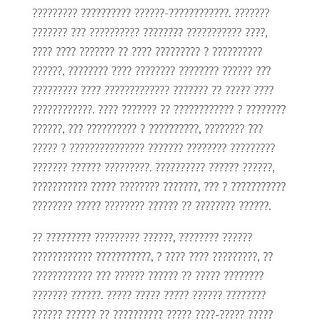
????????? ?????????? ??????-????????????. ???????
??????? ??? ?????????? ???????? ??????????? ????,
???? ???? ??????? ?? ???? ????????? ? ??????????
??????, ???????? ???? ???????? ???????? ?????? ???
????????? ???? ????????????? ??????? ?? ????? ????
????????????. ???? ??????? ?? ???????????? ? ????????
??????, ??? ?????????? ? ??????????, ???????? ???
????? ? ??????????????? ??????? ???????? ?????????
??????? ?????? ?????????. ?????????? ?????? ??????,
??????????? ????? ???????? ???????, ??? ? ???????????
???????? ????? ???????? ?????? ?? ???????? ??????.
?? ????????? ????????? ??????, ???????? ??????
???????????? ???????????, ? ???? ???? ?????????, ??
???????????? ??? ?????? ?????? ?? ????? ????????
??????? ??????. ????? ????? ????? ?????? ????????
?????? ?????? ?? ?????????? ????? ????-????? ?????