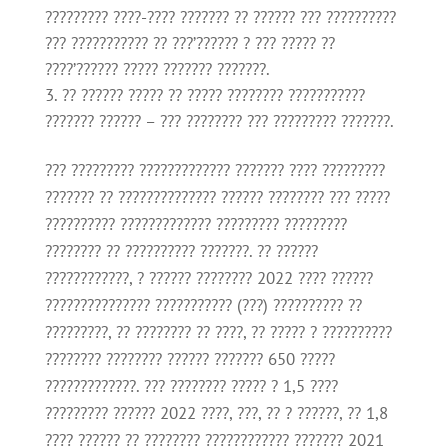
????????? ????-???? ??????? ?? ?????? ??? ??????????
??? ??????????? ?? ???’?????? ? ??? ????? ??
????’?????? ????? ??????? ???????.
?? ?????? ????? ?? ????? ???????? ???????????
??????? ?????? – ??? ???????? ??? ????????? ???????.
??? ????????? ????????????? ??????? ???? ?????????
??????? ?? ?????????????? ?????? ???????? ??? ?????
?????????? ????????????? ????????? ?????????
???????? ?? ?????????? ???????. ?? ??????
????????????, ? ?????? ???????? 2022 ???? ??????
??????????????? ??????????? (???) ?????????? ??
?????????, ?? ???????? ?? ????, ?? ????? ? ??????????
???????? ???????? ?????? ??????? 650 ?????
?????????????. ??? ???????? ????? ? 1,5 ????
????????? ?????? 2022 ????, ???, ?? ? ??????, ?? 1,8
???? ?????? ?? ???????? ???????????? ??????? 2021