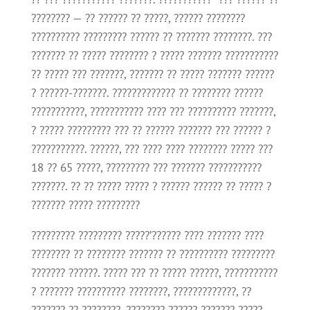
???????? — ?? ?????? ?? ?????, ?????? ????????
?????????? ????????? ?????? ?? ??????? ????????. ???
??????? ?? ????? ???????? ? ????? ??????? ???????????
?? ????? ??? ???????, ??????? ?? ????? ??????? ??????
? ??????-???????. ????????????? ?? ???????? ??????
???????????, ??????????? ???? ??? ?????????? ???????,
? ????? ????????? ??? ?? ?????? ??????? ??? ?????? ?
???????????. ??????, ??? ???? ???? ???????? ????? ???
18 ?? 65 ?????, ????????? ??? ??????? ???????????
???????. ?? ?? ????? ????? ? ?????? ?????? ?? ????? ?
??????? ????? ?????????
????????? ????????? ?????’?????? ???? ??????? ????
???????? ?? ???????? ??????? ?? ?????????? ?????????
??????? ??????. ????? ??? ?? ????? ??????, ???????????
? ??????? ?????????? ????????, ?????????????, ??