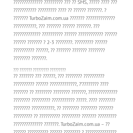
?????????????? ????????? ??? ?? SMS, ????? ???? ???
??????????? ????????? ???? ?? ?????? ???????. ?
??????? TurboZaim.com.ua ??????? ??????????????
???????????, ??? ??????? ?????? ???????. ???
????????????? ?????????? ?????? ???????????? ??????
?????? ??????? ? 2-3 ????????. ????????? ??????
?????????? ??????, ?? ??????? ??????? ????????
???????? ???????.
??? ??????? ????????? ?????????
?? ??????? ??? ??????, ??? ???????? ??????????
?????????? ?????? ?????????????, ?’???????? ????
??????? ?? ???????? ???????? ???????, ??????????????
???????? ????????? ??????????? ?????. ???? ????????
???????? ???????????, ?? ???????? ???????? ???????
????????? ?? ?????????? ????????? ??????? ?????????
?????????????? ???????. TurboZaim.com.ua – ??
?????? ?????????? ?????? ???????? ? ???????????????