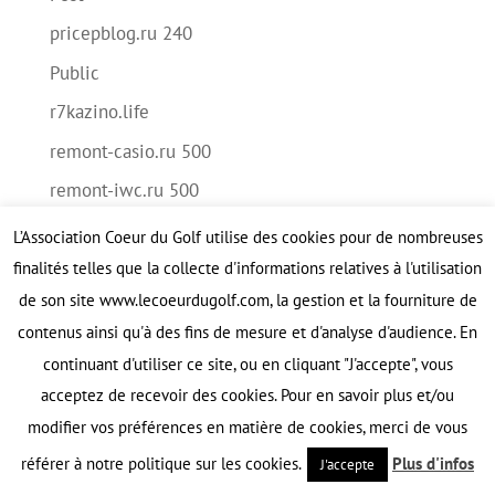
pricepblog.ru 240
Public
r7kazino.life
remont-casio.ru 500
remont-iwc.ru 500
Reverse Phone Lookup
L’Association Coeur du Golf utilise des cookies pour de nombreuses
reyting-onlayn-kazino-evropy.xyz 2
finalités telles que la collecte d'informations relatives à l'utilisation
de son site www.lecoeurdugolf.com, la gestion et la fourniture de
reyting-onlayn-kazino.xyz 2
contenus ainsi qu'à des fins de mesure et d'analyse d'audience. En
rezume2016.ru 4-8
continuant d'utiliser ce site, ou en cliquant "J'accepte", vous
rigged-soccer-matches.com2
acceptez de recevoir des cookies. Pour en savoir plus et/ou
riobet5.xyz
modifier vos préférences en matière de cookies, merci de vous
Roo casino Bonus Australia
référer à notre politique sur les cookies.
Plus d'infos
J'accepte