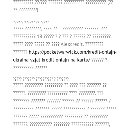
?????????? ??/??? ??????? ?????????? ?????????? (??
?? ?????????).
?????? ?????? ?? ?????
????? ????????, ???? ?? – ?????????? ???????, ???
??????????? 18 ????? ? ? ??? ? ?????? ?? ?????????.
????? ???? ????? ?? ???? Alexcredit, ?????????
???????
https://pocketwarwick.com/kredit-onlajn-
ukraina-vzjat-kredit-onlajn-na-kartu/
?????? ?
?????????? ??????.
????? ??????? ?????????? ? ???????
????? ????????? ????????? ?? ???? ??? ??????? ??
??????, ????????? ?????????? ???? ????????. ???
???????? ??????? ??????? ?????? ?? ?????? ?????? ?
?????????? ???????. ????? ??????????? ? ??????? ?????
??????? ????? ??????????? ????????? ?? ?????????
???????. ??????????? ???????? ??????????? ???????,