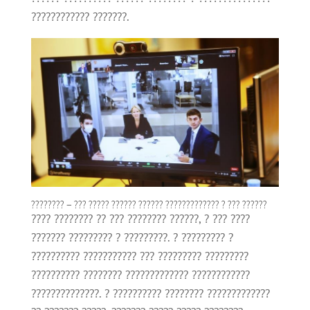
???????????? ???????.
???????? – ??? ????? ?????? ?????? ????????????? ? ??? ??????
???? ???????? ?? ??? ???????? ??????, ? ??? ????
??????? ????????? ? ?????????. ? ????????? ?
?????????? ??????????? ??? ????????? ?????????
?????????? ???????? ????????????? ????????????
??????????????. ? ?????????? ???????? ?????????????