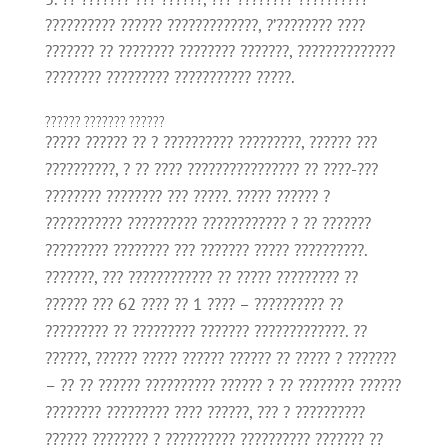
?????????? ?????? ?????????????, ?’???????? ????
??????? ?? ???????? ???????? ???????, ??????????????
???????? ????????? ??????????? ?????.
?????? ??????? ??????
????? ?????? ?? ? ?????????? ?????????, ?????? ???
??????????, ? ?? ???? ???????????????? ?? ????-???
???????? ???????? ??? ?????. ????? ?????? ?
??????????? ?????????? ???????????? ? ?? ???????
????????? ???????? ??? ??????? ????? ??????????.
???????, ??? ???????????? ?? ????? ????????? ??
?????? ??? 62 ???? ?? 1 ???? – ?????????? ??
????????? ?? ????????? ??????? ?????????????. ??
??????, ?????? ????? ?????? ?????? ?? ????? ? ???????
– ?? ?? ?????? ?????????? ?????? ? ?? ???????? ??????
???????? ????????? ???? ??????, ??? ? ??????????
?????? ???????? ? ?????????? ?????????? ??????? ??