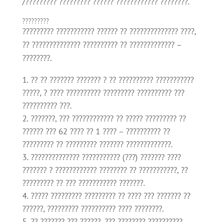
/????????? ????????? ?????? ???????????? ????????.
?????????
????????? ??????????? ?????? ?? ?????????????? ????,
?? ?????????????? ?????????? ?? ????????????? –
????????.
?? ?? ??????? ??????? ? ?? ?????????? ???????????
?????, ? ???? ?????????? ????????? ?????????? ???
?????????? ???.
???????, ??? ???????????? ?? ????? ????????? ??
?????? ??? 62 ???? ?? 1 ???? – ?????????? ??
????????? ?? ????????? ??????? ?????????????.
?????????????? ??????????? (???) ??????? ????
??????? ? ???????????? ???????? ?? ???????????, ??
????????? ?? ??? ??????????? ???????.
????? ????????? ????????? ?? ???? ??? ??????? ??
??????, ????????? ?????????? ???? ????????.
?? ??????? ??? ??????, ??? ???????? ??????????