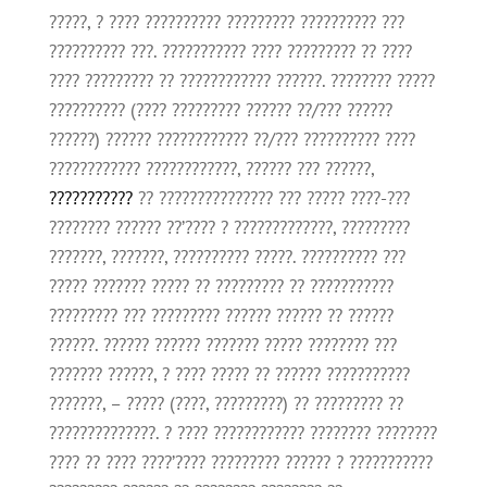
?????, ? ???? ?????????? ????????? ?????????? ???
?????????? ???. ??????????? ???? ????????? ?? ????
???? ????????? ?? ???????????? ??????. ???????? ?????
?????????? (???? ????????? ?????? ??/??? ??????
??????) ?????? ???????????? ??/??? ?????????? ????
???????????? ????????????, ?????? ??? ??????,
???????????
?? ??????????????? ??? ????? ????-???
???????? ?????? ??’???? ? ?????????????, ?????????
???????, ???????, ?????????? ?????. ?????????? ???
????? ??????? ????? ?? ????????? ?? ???????????
????????? ??? ????????? ?????? ?????? ?? ??????
??????. ?????? ?????? ??????? ????? ???????? ???
??????? ??????, ? ???? ????? ?? ?????? ???????????
???????, – ????? (????, ?????????) ?? ????????? ??
??????????????. ? ???? ???????????? ???????? ????????
???? ?? ???? ????’???? ????????? ?????? ? ???????????