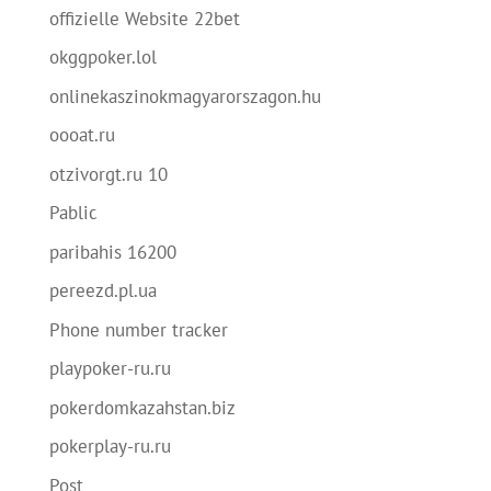
offizielle Website 22bet
okggpoker.lol
onlinekaszinokmagyarorszagon.hu
oooat.ru
otzivorgt.ru 10
Pablic
paribahis 16200
pereezd.pl.ua
Phone number tracker
playpoker-ru.ru
pokerdomkazahstan.biz
pokerplay-ru.ru
Post