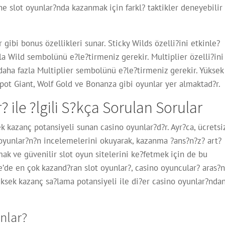
ine slot oyunlar?nda kazanmak için farkl? taktikler deneyebilir
 gibi bonus özellikleri sunar. Sticky Wilds özelli?ini etkinle?
la Wild sembolünü e?le?tirmeniz gerekir. Multiplier özelli?ini
daha fazla Multiplier sembolünü e?le?tirmeniz gerekir. Yüksek
kpot Giant, Wolf Gold ve Bonanza gibi oyunlar yer almaktad?r.
 ile ?lgili S?kça Sorulan Sorular
k kazanç potansiyeli sunan casino oyunlar?d?r. Ayr?ca, ücretsi
 oyunlar?n?n incelemelerini okuyarak, kazanma ?ans?n?z? art?
mak ve güvenilir slot oyun sitelerini ke?fetmek için de bu
e’de en çok kazand?ran slot oyunlar?, casino oyuncular? aras?
ksek kazanç sa?lama potansiyeli ile di?er casino oyunlar?nda
nlar?