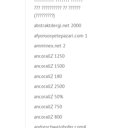
??? ?????????? ?? ??????
(?????????)
abstraktdergi.net 2000
afyonsosyetepazari.com 1
amminex.net 2
ancorallZ 1250
ancorallZ 1500
ancorallZ 180
ancorallZ 2500
ancorallZ 50%
ancorallZ 750
ancorallZ 800
andreschweighofer.com4