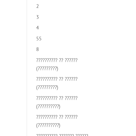
2
3
4
55
8
?????????? ?? ??????
(?????????)
?????????? ?? ??????
(?????????)
?????????? ?? ??????
(??????????)
?????????? ?? ??????
(??????????)
?????????? ??????? ??????