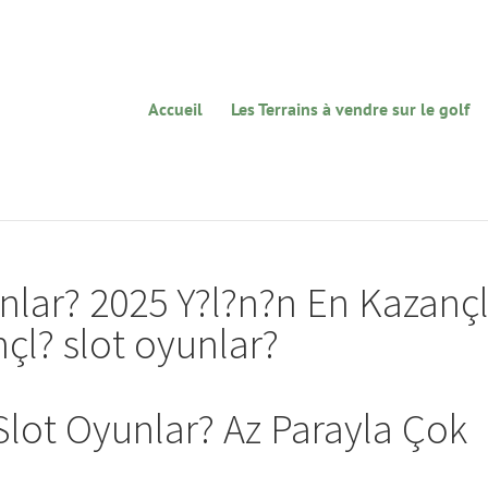
Accueil
Les Terrains à vendre sur le golf
nlar? 2025 Y?l?n?n En Kazanç
çl? slot oyunlar?
lot Oyunlar? Az Parayla Çok