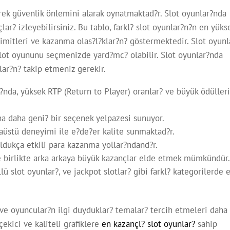
rek güvenlik önlemini alarak oynatmaktad?r. Slot oyunlar?nda
ar? izleyebilirsiniz. Bu tablo, farkl? slot oyunlar?n?n en yüks
imitleri ve kazanma olas?l?klar?n? göstermektedir. Slot oyunl
slot oyununu seçmenizde yard?mc? olabilir. Slot oyunlar?nda
lar?n? takip etmeniz gerekir.
?nda, yüksek RTP (Return to Player) oranlar? ve büyük ödülleri
na daha geni? bir seçenek yelpazesi sunuyor.
aüstü deneyimi ile e?de?er kalite sunmaktad?r.
ldukça etkili para kazanma yollar?ndand?r.
e birlikte arka arkaya büyük kazançlar elde etmek mümkündür
lü slot oyunlar?, ve jackpot slotlar? gibi farkl? kategorilerde 
r ve oyuncular?n ilgi duyduklar? temalar? tercih etmeleri daha
çekici ve kaliteli grafiklere
en kazançl? slot oyunlar?
sahip