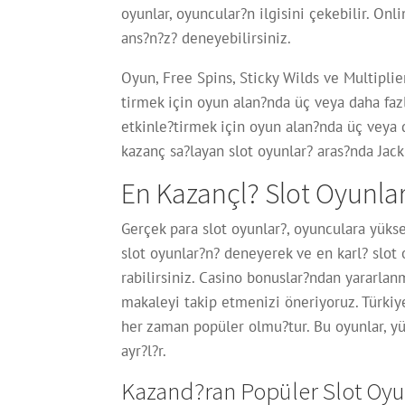
oyunlar, oyuncular?n ilgisini çekebilir. Onl
ans?n?z? deneyebilirsiniz.
Oyun, Free Spins, Sticky Wilds ve Multiplier
tirmek için oyun alan?nda üç veya daha faz
etkinle?tirmek için oyun alan?nda üç veya 
kazanç sa?layan slot oyunlar? aras?nda Jac
En Kazançl? Slot Oyunlar?
Gerçek para slot oyunlar?, oyunculara yükse
slot oyunlar?n? deneyerek ve en karl? slot
rabilirsiniz. Casino bonuslar?ndan yararlan
makaleyi takip etmenizi öneriyoruz. Türkiy
her zaman popüler olmu?tur. Bu oyunlar, yü
ayr?l?r.
Kazand?ran Popüler Slot Oyu