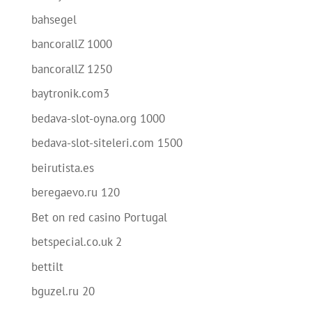
bahsegel
bancorallZ 1000
bancorallZ 1250
baytronik.com3
bedava-slot-oyna.org 1000
bedava-slot-siteleri.com 1500
beirutista.es
beregaevo.ru 120
Bet on red casino Portugal
betspecial.co.uk 2
bettilt
bguzel.ru 20