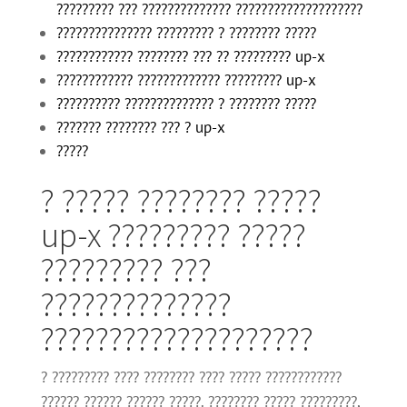
????????? ??? ?????????????? ????????????????????
??????????????? ????????? ? ???????? ?????
???????????? ???????? ??? ?? ????????? up-x
???????????? ????????????? ????????? up-x
?????????? ?????????????? ? ???????? ?????
??????? ???????? ??? ? up-x
?????
? ????? ???????? ?????
up-x ????????? ?????
????????? ???
??????????????
????????????????????
? ????????? ???? ???????? ???? ????? ????????????
?????? ?????? ?????? ?????. ???????? ????? ?????????,