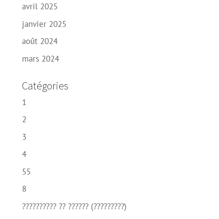
avril 2025
janvier 2025
août 2024
mars 2024
Catégories
1
2
3
4
55
8
?????????? ?? ?????? (?????????)