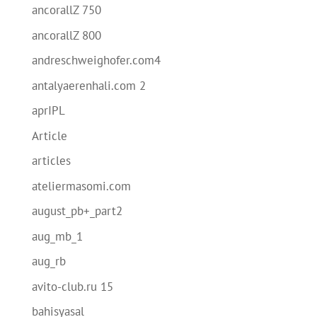
ancorallZ 750
ancorallZ 800
andreschweighofer.com4
antalyaerenhali.com 2
aprIPL
Article
articles
ateliermasomi.com
august_pb+_part2
aug_mb_1
aug_rb
avito-club.ru 15
bahisyasal