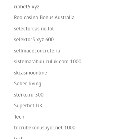
riobet5.xyz
Roo casino Bonus Australia
selectorcasino.lol
selektor5.xyz 600
selfmadeconcrete.ru
sistemarabuluculuk.com 1000
skcasinoonline
Sober living
steiko.ru 500
Superbet UK
Tech
tecrubekonusuyor.net 1000
test