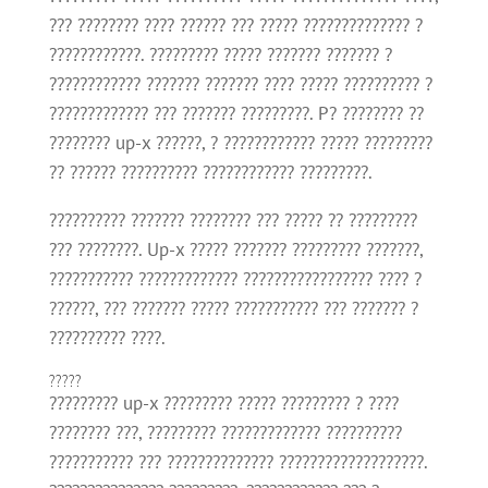
??? ???????? ???? ?????? ??? ????? ?????????????? ?
????????????. ????????? ????? ??????? ??????? ?
???????????? ??????? ??????? ???? ????? ?????????? ?
????????????? ??? ??????? ?????????. P? ???????? ??
???????? up-x ??????, ? ???????????? ????? ?????????
?? ?????? ?????????? ???????????? ?????????.
?????????? ??????? ???????? ??? ????? ?? ?????????
??? ????????. Up-x ????? ??????? ????????? ???????,
??????????? ????????????? ????????????????? ???? ?
??????, ??? ??????? ????? ??????????? ??? ??????? ?
?????????? ????.
?????
????????? up-x ????????? ????? ????????? ? ????
???????? ???, ????????? ????????????? ??????????
??????????? ??? ?????????????? ???????????????????.