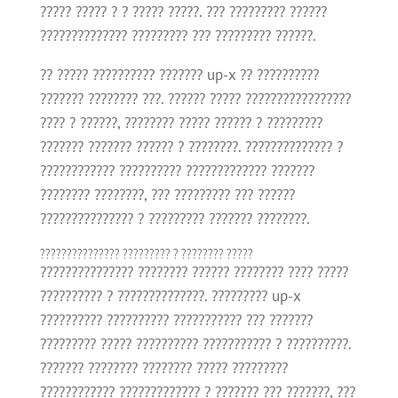
????? ????? ? ? ????? ?????. ??? ????????? ??????
?????????????? ????????? ??? ????????? ??????.
?? ????? ?????????? ??????? up-x ?? ??????????
??????? ???????? ???. ?????? ????? ?????????????????
???? ? ??????, ???????? ????? ?????? ? ?????????
??????? ??????? ?????? ? ????????. ?????????????? ?
???????????? ?????????? ????????????? ???????
???????? ????????, ??? ????????? ??? ??????
??????????????? ? ????????? ??????? ????????.
??????????????? ????????? ? ???????? ?????
??????????????? ???????? ?????? ???????? ???? ?????
?????????? ? ??????????????. ????????? up-x
?????????? ?????????? ??????????? ??? ???????
????????? ????? ?????????? ??????????? ? ??????????.
??????? ???????? ???????? ????? ?????????
???????????? ????????????? ? ??????? ??? ???????, ???