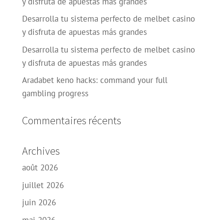
y disfruta de apuestas más grandes
Desarrolla tu sistema perfecto de melbet casino
y disfruta de apuestas más grandes
Desarrolla tu sistema perfecto de melbet casino
y disfruta de apuestas más grandes
Aradabet keno hacks: command your full
gambling progress
Commentaires récents
Archives
août 2026
juillet 2026
juin 2026
mai 2026