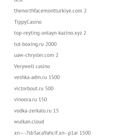
thenorthfacemontturkiye.com 2
TippyCasino
top-reyting-onlayn-kazino.xyz 2
tut-boxing.ru 2000
uaw-chrysler.com 2
Verywell casino
veshka-adm.ru 1500
victorbout.ru 500
vinoora.ru 150
vodka-zerkalo.ru 15
wulkan.cloud
xn—-7sb3aca9ahcif.xn--p1ai 1500