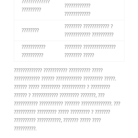
?????????????
????????????
?????????
????????????
???????? ???????????? ?
????????
???????????? ??????????
???????????
???????? ???????????????
??????????
???????? ?????
????????????? ??????????? ?????????? ?????
???????????? ?????? ???????????? ????????? ?????.
?????? ????? ????????? ??????????? ? ?????????
?????? ? ???????????? ????????? ???????, ???
??????????? ??????????? ??????? ??????????????. ???
?????????? ????????? ????? ????????? ? ???????
?????????? ???????????, ??????? ????? ????
??????????.