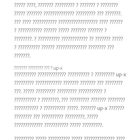
????? ????, ??????? ????????? ? ??????? ? ????????
????? ??????? ?????????????? ????????? ??? ???????.
??? ???? ??????????? ?????????????????? ???? ??????
? ??????????? ?????? ????? ??????? ??????? ?
????????. ? ?????????? ???????????? ?? ??????? ?????
? ?????????? ?????? ?????????????? ???????? ???
???????.
??????? ???????? ??? ? up-x
?????????? ????????????? ?????????? ? ????????? up-x
????????? ???????????? ??????? ??????? ??? ????????
???. ????? ????????? ????????? ??????????? ?
?????????? ? ????????, ??? ????????? ??????? ????????
??????????? ? ?????????? ?????. ??????? up-x ???????
???????? ??? ?????????? ?????????, ?????
????????????? ??????????? ????? ?????????.
????????? ????? ?????????? ????? ?????????????? ????,