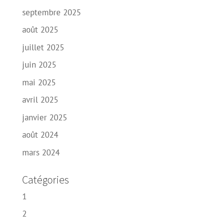
septembre 2025
août 2025
juillet 2025
juin 2025
mai 2025
avril 2025
janvier 2025
août 2024
mars 2024
Catégories
1
2