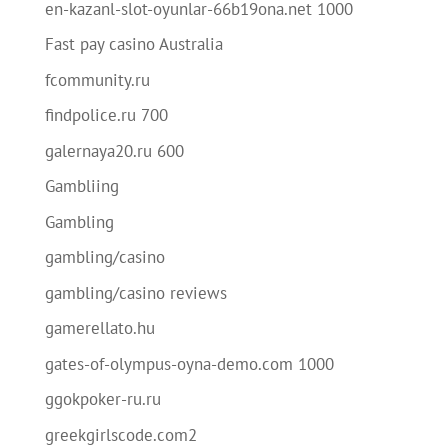
en-kazanl-slot-oyunlar-66b19ona.net 1000
Fast pay casino Australia
fcommunity.ru
findpolice.ru 700
galernaya20.ru 600
Gambliing
Gambling
gambling/casino
gambling/casino reviews
gamerellato.hu
gates-of-olympus-oyna-demo.com 1000
ggokpoker-ru.ru
greekgirlscode.com2