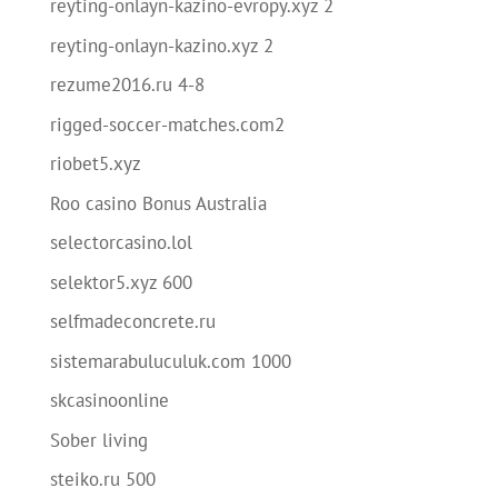
reyting-onlayn-kazino-evropy.xyz 2
reyting-onlayn-kazino.xyz 2
rezume2016.ru 4-8
rigged-soccer-matches.com2
riobet5.xyz
Roo casino Bonus Australia
selectorcasino.lol
selektor5.xyz 600
selfmadeconcrete.ru
sistemarabuluculuk.com 1000
skcasinoonline
Sober living
steiko.ru 500