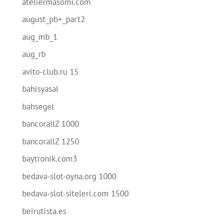
ateliermasomi.com
august_pb+_part2
aug_mb_1
aug_rb
avito-club.ru 15
bahisyasal
bahsegel
bancorallZ 1000
bancorallZ 1250
baytronik.com3
bedava-slot-oyna.org 1000
bedava-slot-siteleri.com 1500
beirutista.es