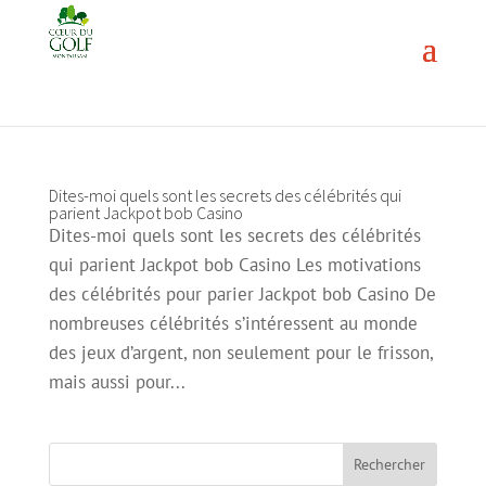
Dites-moi quels sont les secrets des célébrités qui
parient Jackpot bob Casino
Dites-moi quels sont les secrets des célébrités
qui parient Jackpot bob Casino Les motivations
des célébrités pour parier Jackpot bob Casino De
nombreuses célébrités s’intéressent au monde
des jeux d’argent, non seulement pour le frisson,
mais aussi pour...