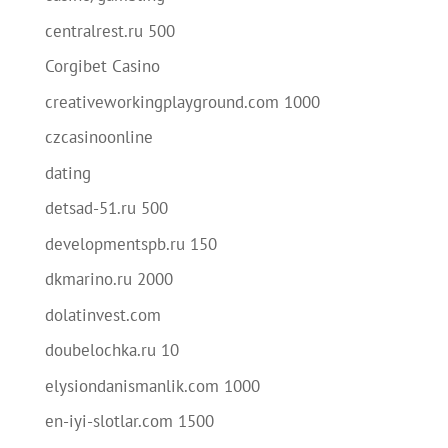
centralrest.ru 500
Corgibet Casino
creativeworkingplayground.com 1000
czcasinoonline
dating
detsad-51.ru 500
developmentspb.ru 150
dkmarino.ru 2000
dolatinvest.com
doubelochka.ru 10
elysiondanismanlik.com 1000
en-iyi-slotlar.com 1500