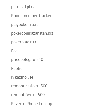
pereezd.pl.ua
Phone number tracker
playpoker-ru.ru
pokerdomkazahstan.biz
pokerplay-ru.ru
Post
pricepblog.ru 240
Public
r7kazino.life
remont-casio.ru 500
remont-iwc.ru 500
Reverse Phone Lookup