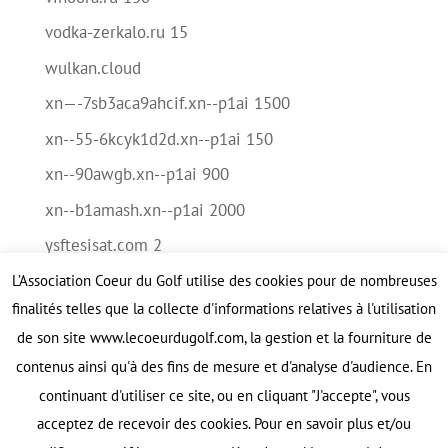
vodka-zerkalo.ru 15
wulkan.cloud
xn—-7sb3aca9ahcif.xn--p1ai 1500
xn--55-6kcyk1d2d.xn--p1ai 150
xn--90awgb.xn--p1ai 900
xn--b1amash.xn--p1ai 2000
ysftesisat.com 2
L’Association Coeur du Golf utilise des cookies pour de nombreuses
Méta
finalités telles que la collecte d'informations relatives à l'utilisation
Connexion
de son site www.lecoeurdugolf.com, la gestion et la fourniture de
contenus ainsi qu'à des fins de mesure et d'analyse d'audience. En
Flux des publications
continuant d'utiliser ce site, ou en cliquant "J'accepte", vous
Flux des commentaires
acceptez de recevoir des cookies. Pour en savoir plus et/ou
Site de WordPress-FR