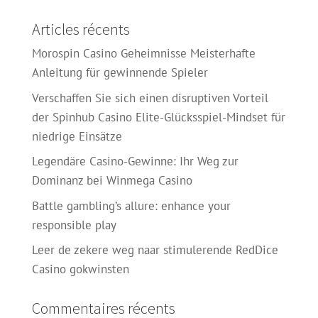
Articles récents
Morospin Casino Geheimnisse Meisterhafte
Anleitung für gewinnende Spieler
Verschaffen Sie sich einen disruptiven Vorteil
der Spinhub Casino Elite-Glücksspiel-Mindset für
niedrige Einsätze
Legendäre Casino-Gewinne: Ihr Weg zur
Dominanz bei Winmega Casino
Battle gambling’s allure: enhance your
responsible play
Leer de zekere weg naar stimulerende RedDice
Casino gokwinsten
Commentaires récents