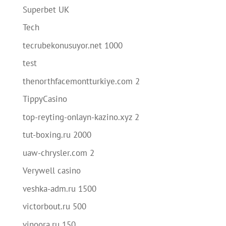
Superbet UK
Tech
tecrubekonusuyor.net 1000
test
thenorthfacemontturkiye.com 2
TippyCasino
top-reyting-onlayn-kazino.xyz 2
tut-boxing.ru 2000
uaw-chrysler.com 2
Verywell casino
veshka-adm.ru 1500
victorbout.ru 500
vinoora.ru 150