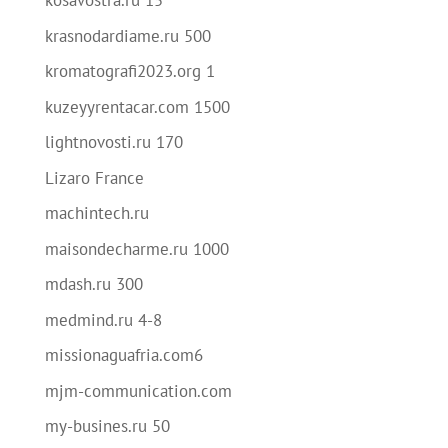
kosavostra.ru 15
krasnodardiame.ru 500
kromatografi2023.org 1
kuzeyyrentacar.com 1500
lightnovosti.ru 170
Lizaro France
machintech.ru
maisondecharme.ru 1000
mdash.ru 300
medmind.ru 4-8
missionaguafria.com6
mjm-communication.com
my-busines.ru 50