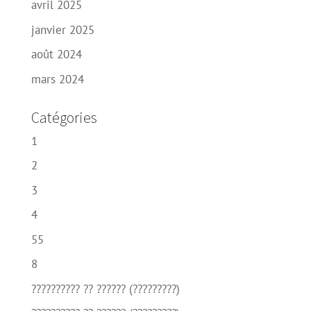
avril 2025
janvier 2025
août 2024
mars 2024
Catégories
1
2
3
4
55
8
?????????? ?? ?????? (?????????)