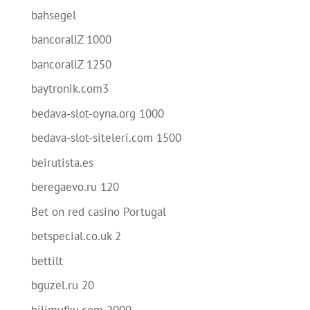
bahsegel
bancorallZ 1000
bancorallZ 1250
baytronik.com3
bedava-slot-oyna.org 1000
bedava-slot-siteleri.com 1500
beirutista.es
beregaevo.ru 120
Bet on red casino Portugal
betspecial.co.uk 2
bettilt
bguzel.ru 20
bilimufku.com 2000