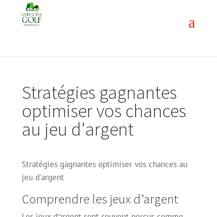
Stratégies gagnantes
optimiser vos chances
au jeu d'argent
Stratégies gagnantes optimiser vos chances au
jeu d'argent
Comprendre les jeux d’argent
Les jeux d’argent sont souvent perçus comme