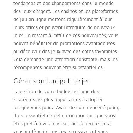
tendances et des changements dans le monde
des jeux d’argent. Les casinos et les plateformes
de jeu en ligne mettent régulièrement à jour
leurs offres et peuvent introduire de nouveaux
jeux. En restant à l’affût de ces nouveautés, vous
pouvez bénéficier de promotions avantageuses
ou découvrir des jeux avec des cotes favorables.
Cela demande une attention constante, mais les
récompenses peuvent être substantielles.
Gérer son budget de jeu
La gestion de votre budget est une des
stratégies les plus importantes à adopter
lorsque vous jouez. Avant de commencer à jouer,
il est essentiel de définir un montant que vous
êtes prêt à investir, et surtout, à perdre. Cela
vous protège des pertes excessives et vous