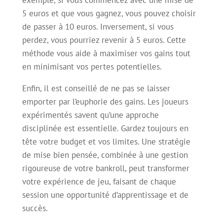
5 euros et que vous gagnez, vous pouvez choisir
de passer à 10 euros. Inversement, si vous
perdez, vous pourriez revenir à 5 euros. Cette
méthode vous aide à maximiser vos gains tout
en minimisant vos pertes potentielles.
Enfin, il est conseillé de ne pas se laisser
emporter par l’euphorie des gains. Les joueurs
expérimentés savent qu’une approche
disciplinée est essentielle. Gardez toujours en
tête votre budget et vos limites. Une stratégie
de mise bien pensée, combinée à une gestion
rigoureuse de votre bankroll, peut transformer
votre expérience de jeu, faisant de chaque
session une opportunité d’apprentissage et de
succès.