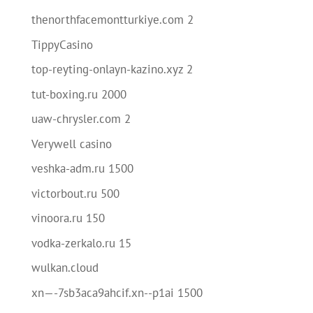
thenorthfacemontturkiye.com 2
TippyCasino
top-reyting-onlayn-kazino.xyz 2
tut-boxing.ru 2000
uaw-chrysler.com 2
Verywell casino
veshka-adm.ru 1500
victorbout.ru 500
vinoora.ru 150
vodka-zerkalo.ru 15
wulkan.cloud
xn—-7sb3aca9ahcif.xn--p1ai 1500