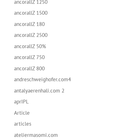
ancorallZ 1250
ancorallZ 1500
ancorallZ 180
ancorallZ 2500
ancorallZ 50%
ancorallZ 750
ancorallZ 800
andreschweighofer.com4
antalyaerenhali.com 2
aprIPL
Article
articles
ateliermasomi.com