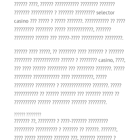
?????? ????, ?????? ??????????? ???????? ???????
??????? ?????????? ? ??????? ????????? selector
casino ??? ????? ? ????? ???????. ??????????? ?? ????
????????? ???????? ????? ????????????, ???????
????????? ?????? ??? ?????-???? ?????????? ????????.
?????? ???? ?????, ?? ???????? ???? ??????? ? ???????
???????? ???????????? ?????? ? ???????? casino, ????,
??? ???? ?????? ????????? ??? ???????? ???????. ?????
???????? ???????????? ???? ??????????, ?????
????????? ????????? ? ?????????????? ???????. ?????
??????????? ?? ?????? ??????? ??? ??????? ????? ??
?????????? ?????? ???????? ??????? ????????.
?????? ????????
??????? ??, ???????? ? ????-??????? ?????????
????????? ?????????? ? ??????? ?? ??????. ???????,
???? ????? ??????? ??????? ???, ??????? ??????? ?