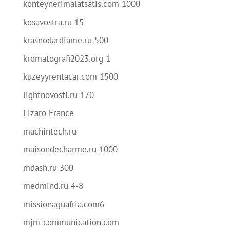
konteynerimalatsatis.com 1000
kosavostra.ru 15
krasnodardiame.ru 500
kromatografi2023.org 1
kuzeyyrentacar.com 1500
lightnovosti.ru 170
Lizaro France
machintech.ru
maisondecharme.ru 1000
mdash.ru 300
medmind.ru 4-8
missionaguafria.com6
mjm-communication.com