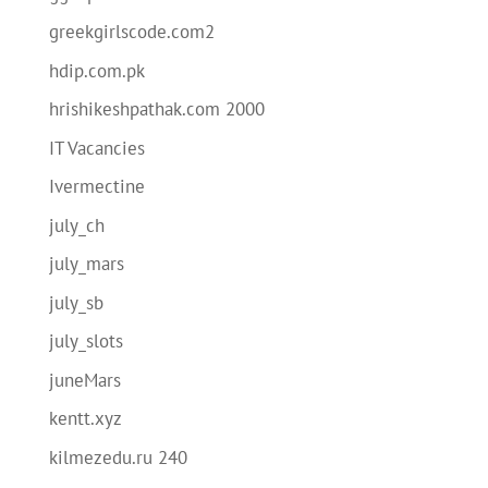
greekgirlscode.com2
hdip.com.pk
hrishikeshpathak.com 2000
IT Vacancies
Ivermectine
july_ch
july_mars
july_sb
july_slots
juneMars
kentt.xyz
kilmezedu.ru 240