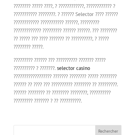
???????? ????? ????, ? ????????????, ???????????? ?
??????????? ????????. ? ?????? Selector ???? ??????
???????????? ??????????? ??????, ?????????
????????????? ????????? ?????? ??????. ??? ????????
?? ????? ??? ???? ??????? ?? ??????????, ? ?????
???????? ?????.
????????? ?????? ??? ?????????? ??????? ?????
?????????? ? ???????.
selector casino
?????????????????? ??????? ???????? ????? ????????
?????? ?? ???? ??? ?????????? ???????? ?? ?????????.
?????? ???????? ?? ???????? ????????, ??????????
????????? ??????? ? ?? ??????????.