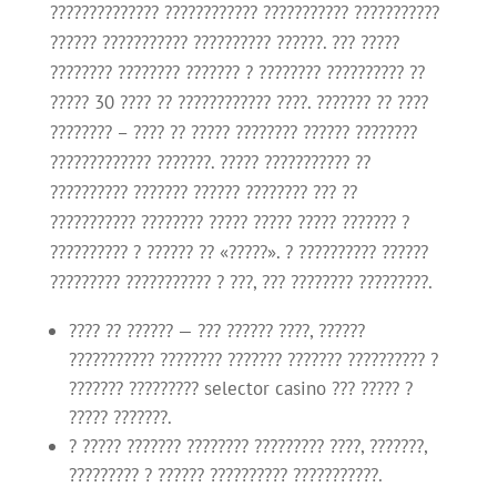
?????????????? ???????????? ??????????? ???????????
?????? ??????????? ?????????? ??????. ??? ?????
???????? ???????? ??????? ? ???????? ?????????? ??
????? 30 ???? ?? ???????????? ????. ??????? ?? ????
???????? – ???? ?? ????? ???????? ?????? ????????
????????????? ???????. ????? ??????????? ??
?????????? ??????? ?????? ???????? ??? ??
??????????? ???????? ????? ????? ????? ??????? ?
?????????? ? ?????? ?? «?????». ? ?????????? ??????
????????? ??????????? ? ???, ??? ???????? ?????????.
???? ?? ?????? — ??? ?????? ????, ??????
??????????? ???????? ??????? ??????? ?????????? ?
??????? ????????? selector casino ??? ????? ?
????? ???????.
? ????? ??????? ???????? ????????? ????, ???????,
????????? ? ?????? ?????????? ???????????.