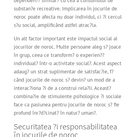
dependen?? similar? cu cea a consumului de
substan?e recreative. Implicarea în jocurile de
noroc poate afecta nu doar individul, ci ?i cercul
s?u social, amplificând astfel atrac?ia.
Un alt factor important este impactul social al
jocurilor de noroc. Multe persoane aleg s? joace
în grup, ceea ce transform? o experien??
individual? într-o activitate social?. Acest aspect
adaug? un strat suplimentar de satisfac?ie, f?
când jocurile de noroc s? devin? un mod de a
interac?iona ?i de a construi rela?ii. Aceast?
combina?ie de stimulente psihologice ?i sociale
face ca pasiunea pentru jocurile de noroc s? fie
profund înr?d?cinat? în natur? uman?.
Securitatea ?i responsabilitatea
în jocurile de noroc