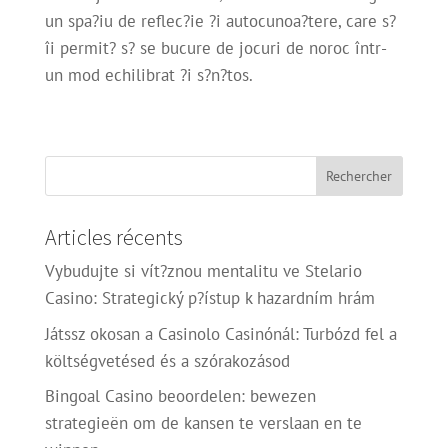
un spa?iu de reflec?ie ?i autocunoa?tere, care s?
îi permit? s? se bucure de jocuri de noroc într-
un mod echilibrat ?i s?n?tos.
Articles récents
Vybudujte si vít?znou mentalitu ve Stelario
Casino: Strategický p?ístup k hazardním hrám
Játssz okosan a Casinolo Casinónál: Turbózd fel a
költségvetésed és a szórakozásod
Bingoal Casino beoordelen: bewezen
strategieën om de kansen te verslaan en te