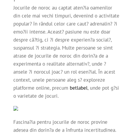
Jocurile de noroc au captat aten?ia oamenilor
din cele mai vechi timpuri, devenind o activitate
popular? în rândul celor care caut? adrenalin? ?i
emo?ii intense. Aceast? pasiune nu este doar
despre câ?tig, ci ?i despre experien?a social?,
suspansul ?i strategia. Multe persoane se simt
atrase de jocurile de noroc din dorin?a de a
experimenta o realitate alternativ?, unde ?
ansele ?i norocul joac? un rol esen?ial. În acest
context, unele persoane aleg s? exploreze
platforme online, precum
betlabel
, unde pot g?si
o varietate de jocuri.
Fascina?ia pentru jocurile de noroc provine
adesea din dorin?a de a înfrunta incertitudinea.