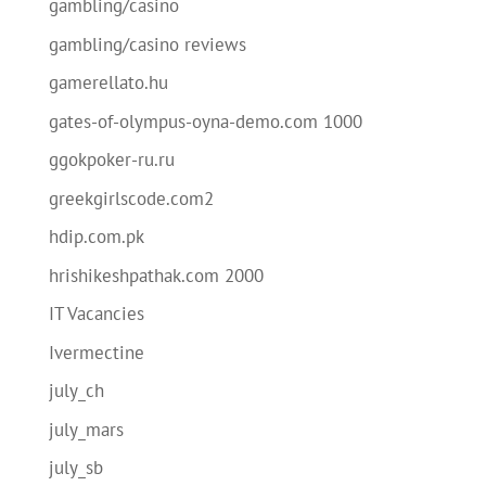
gambling/casino
gambling/casino reviews
gamerellato.hu
gates-of-olympus-oyna-demo.com 1000
ggokpoker-ru.ru
greekgirlscode.com2
hdip.com.pk
hrishikeshpathak.com 2000
IT Vacancies
Ivermectine
july_ch
july_mars
july_sb