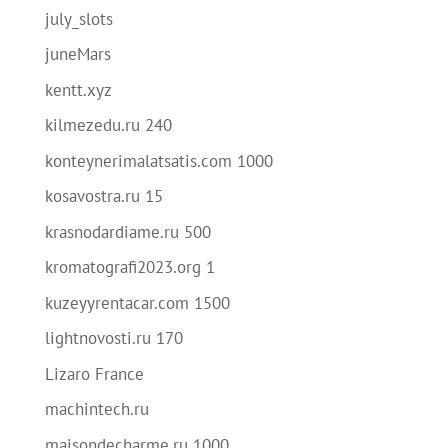
july_slots
juneMars
kentt.xyz
kilmezedu.ru 240
konteynerimalatsatis.com 1000
kosavostra.ru 15
krasnodardiame.ru 500
kromatografi2023.org 1
kuzeyyrentacar.com 1500
lightnovosti.ru 170
Lizaro France
machintech.ru
maisondecharme.ru 1000