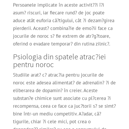
Persoanele implicate în aceste activit??i î?i
asum? riscuri, iar fiecare rund? de joc poate
aduce atât euforia câ?tigului, cât ?i dezam?girea
pierderii. Aceast? combina?ie de emo?ii face ca
jocurile de noroc s? fie extrem de atr?g?toare,
oferind o evadare temporar? din rutina zilnic?.
Psiologia din spatele atrac?iei
pentru noroc
Studiile arat? c? atrac?ia pentru jocurile de
noroc este adesea alimentat? de adrenalin? ?i de
eliberarea de dopamin? în creier. Aceste
substan?e chimice sunt asociate cu pl?cerea ?i
recompensa, ceea ce face ca juc?torii s? se simt?
bine într-un mediu competitiv. A?adar, câ?
tigurile, chiar ?i cele mici, pot crea o