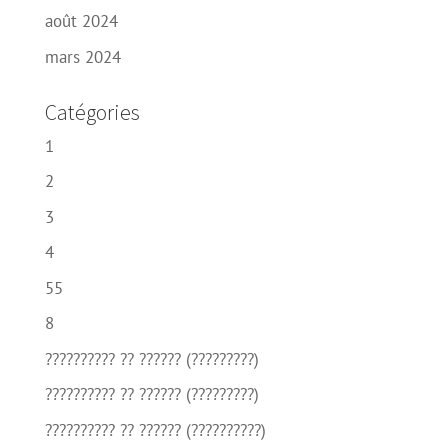
août 2024
mars 2024
Catégories
1
2
3
4
55
8
?????????? ?? ?????? (?????????)
?????????? ?? ?????? (?????????)
?????????? ?? ?????? (??????????)