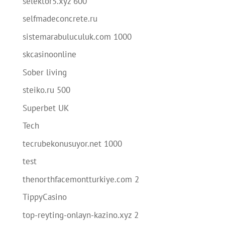
selektor5.xyz 600
selfmadeconcrete.ru
sistemarabuluculuk.com 1000
skcasinoonline
Sober living
steiko.ru 500
Superbet UK
Tech
tecrubekonusuyor.net 1000
test
thenorthfacemontturkiye.com 2
TippyCasino
top-reyting-onlayn-kazino.xyz 2