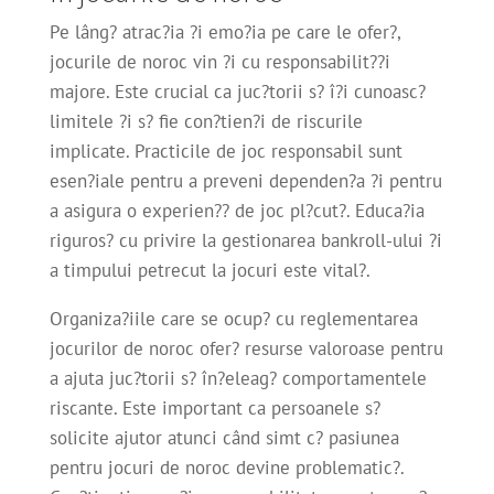
Pe lâng? atrac?ia ?i emo?ia pe care le ofer?,
jocurile de noroc vin ?i cu responsabilit??i
majore. Este crucial ca juc?torii s? î?i cunoasc?
limitele ?i s? fie con?tien?i de riscurile
implicate. Practicile de joc responsabil sunt
esen?iale pentru a preveni dependen?a ?i pentru
a asigura o experien?? de joc pl?cut?. Educa?ia
riguros? cu privire la gestionarea bankroll-ului ?i
a timpului petrecut la jocuri este vital?.
Organiza?iile care se ocup? cu reglementarea
jocurilor de noroc ofer? resurse valoroase pentru
a ajuta juc?torii s? în?eleag? comportamentele
riscante. Este important ca persoanele s?
solicite ajutor atunci când simt c? pasiunea
pentru jocuri de noroc devine problematic?.