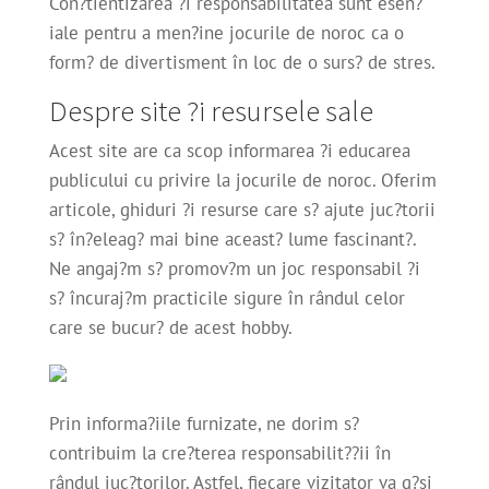
Con?tientizarea ?i responsabilitatea sunt esen?
iale pentru a men?ine jocurile de noroc ca o
form? de divertisment în loc de o surs? de stres.
Despre site ?i resursele sale
Acest site are ca scop informarea ?i educarea
publicului cu privire la jocurile de noroc. Oferim
articole, ghiduri ?i resurse care s? ajute juc?torii
s? în?eleag? mai bine aceast? lume fascinant?.
Ne angaj?m s? promov?m un joc responsabil ?i
s? încuraj?m practicile sigure în rândul celor
care se bucur? de acest hobby.
Prin informa?iile furnizate, ne dorim s?
contribuim la cre?terea responsabilit??ii în
rândul juc?torilor. Astfel, fiecare vizitator va g?si