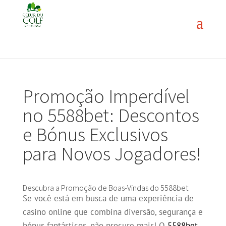
Promoção Imperdível
no 5588bet: Descontos
e Bónus Exclusivos
para Novos Jogadores!
Descubra a Promoção de Boas-Vindas do 5588bet
Se você está em busca de uma experiência de
casino online que combina diversão, segurança e
bónus fantásticos, não procure mais! O
5588bet