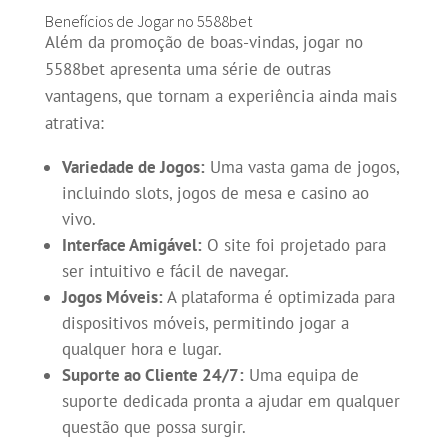
Benefícios de Jogar no 5588bet
Além da promoção de boas-vindas, jogar no
5588bet apresenta uma série de outras
vantagens, que tornam a experiência ainda mais
atrativa:
Variedade de Jogos:
Uma vasta gama de jogos,
incluindo slots, jogos de mesa e casino ao
vivo.
Interface Amigável:
O site foi projetado para
ser intuitivo e fácil de navegar.
Jogos Móveis:
A plataforma é optimizada para
dispositivos móveis, permitindo jogar a
qualquer hora e lugar.
Suporte ao Cliente 24/7:
Uma equipa de
suporte dedicada pronta a ajudar em qualquer
questão que possa surgir.