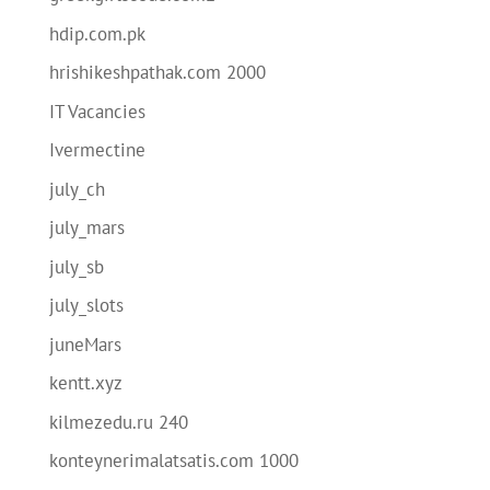
hdip.com.pk
hrishikeshpathak.com 2000
IT Vacancies
Ivermectine
july_ch
july_mars
july_sb
july_slots
juneMars
kentt.xyz
kilmezedu.ru 240
konteynerimalatsatis.com 1000