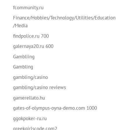
fcommunity.ru
Finance/Hobbies/Technology/Utilities/Education
/Media
findpolice.ru 700
galernaya20.ru 600
Gambliing
Gambling
gambling/casino
gambling/casino reviews
gamerellato.hu
gates-of-olympus-oyna-demo.com 1000
ggokpoker-ru.ru
greekgirlscode.com2