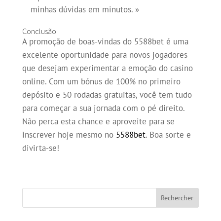
minhas dúvidas em minutos. »
Conclusão
A promoção de boas-vindas do 5588bet é uma
excelente oportunidade para novos jogadores
que desejam experimentar a emoção do casino
online. Com um bónus de 100% no primeiro
depósito e 50 rodadas gratuitas, você tem tudo
para começar a sua jornada com o pé direito.
Não perca esta chance e aproveite para se
inscrever hoje mesmo no
5588bet
. Boa sorte e
divirta-se!