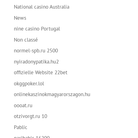
National casino Australia
News
nine casino Portugal
Non classé
normel-spb.ru 2500
nyiradonypatika.hu2
offizielle Website 22bet
okggpoker.lol
onlinekaszinokmagyarorszagon.hu
oooat.ru
otzivorgt.ru 10
Pablic