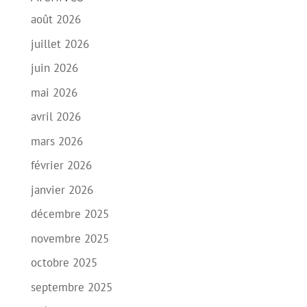
août 2026
juillet 2026
juin 2026
mai 2026
avril 2026
mars 2026
février 2026
janvier 2026
décembre 2025
novembre 2025
octobre 2025
septembre 2025