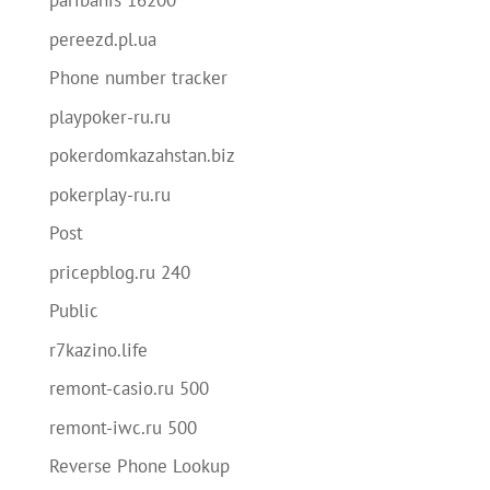
paribahis 16200
pereezd.pl.ua
Phone number tracker
playpoker-ru.ru
pokerdomkazahstan.biz
pokerplay-ru.ru
Post
pricepblog.ru 240
Public
r7kazino.life
remont-casio.ru 500
remont-iwc.ru 500
Reverse Phone Lookup