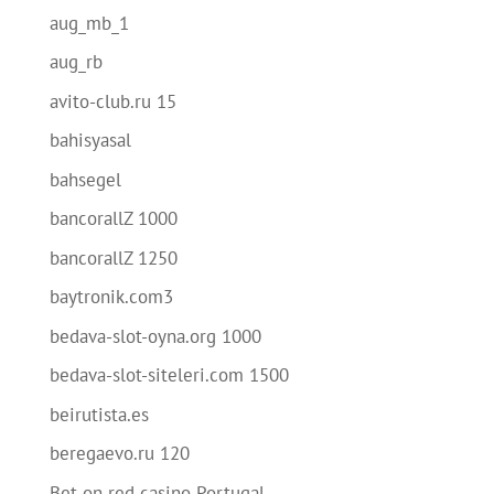
aug_mb_1
aug_rb
avito-club.ru 15
bahisyasal
bahsegel
bancorallZ 1000
bancorallZ 1250
baytronik.com3
bedava-slot-oyna.org 1000
bedava-slot-siteleri.com 1500
beirutista.es
beregaevo.ru 120
Bet on red casino Portugal