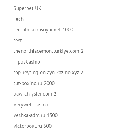
Superbet UK
Tech
tecrubekonusuyor.net 1000
test
thenorthfacemontturkiye.com 2
TippyCasino
top-reyting-onlayn-kazino.xyz 2
tut-boxing.ru 2000
uaw-chrysler.com 2
Verywell casino
veshka-adm.ru 1500
victorbout.ru 500