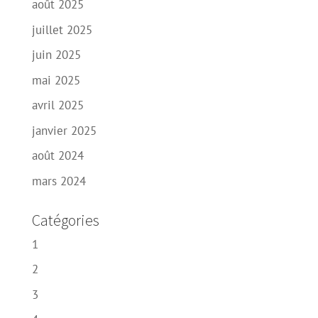
août 2025
juillet 2025
juin 2025
mai 2025
avril 2025
janvier 2025
août 2024
mars 2024
Catégories
1
2
3