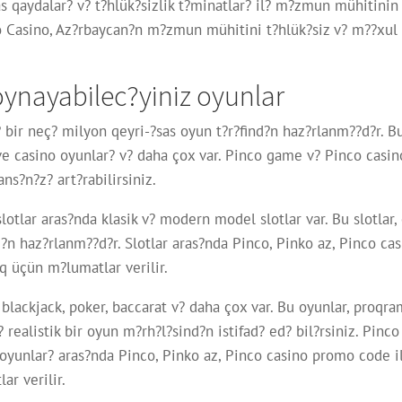
as qaydalar? v? t?hlük?sizlik t?minatlar? il? m?zmun mühitinin
co Casino, Az?rbaycan?n m?zmun mühitini t?hlük?siz v? m??xul
oynayabilec?yiniz oyunlar
 bir neç? milyon qeyri-?sas oyun t?r?find?n haz?rlanm??d?r. B
live casino oyunlar? v? daha çox var. Pinco game v? Pinco casin
s?n?z? art?rabilirsiniz.
otlar aras?nda klasik v? modern model slotlar var. Bu slotlar,
d?n haz?rlanm??d?r. Slotlar aras?nda Pinco, Pinko az, Pinco ca
 üçün m?lumatlar verilir.
blackjack, poker, baccarat v? daha çox var. Bu oyunlar, proqra
realistik bir oyun m?rh?l?sind?n istifad? ed? bil?rsiniz. Pinco
oyunlar? aras?nda Pinco, Pinko az, Pinco casino promo code i
r verilir.