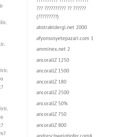
ir
??? ?????????? ?? ??????
(?????????)
lir.
abstraktdergi.net 2000
afyonsosyetepazari.com 1
ir.
amminex.net 2
ancorallZ 1250
rir.
ancorallZ 1500
co
ancorallZ 180
t?
ancorallZ 2500
ancorallZ 50%
rir.
ancorallZ 750
co
ancorallZ 800
t?
 m?
andreschweighofer.com4