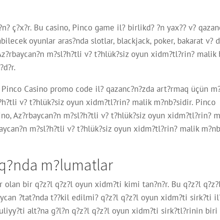
n? ç?x?r. Bu casino, Pinco game il? birlikd? ?n yax?? v? qazan
bilecek oyunlar aras?nda slotlar, blackjack, poker, bakarat v? 
 Az?rbaycan?n m?sl?h?tli v? t?hlük?siz oyun xidm?tl?rin? malik 
?d?r.
a Pinco Casino promo code il? qazanc?n?zda art?rmaq üçün m
?h?tli v? t?hlük?siz oyun xidm?tl?rin? malik m?nb?sidir. Pinco
sino, Az?rbaycan?n m?sl?h?tli v? t?hlük?siz oyun xidm?tl?rin? m
baycan?n m?sl?h?tli v? t?hlük?siz oyun xidm?tl?rin? malik m?n
qq?nda m?lumatlar
olan bir q?z?l q?z?l oyun xidm?ti kimi tan?n?r. Bu q?z?l q?z?
can ?tat?nda t??kil edilmi? q?z?l q?z?l oyun xidm?ti sirk?ti il
iyy?ti alt?na g?l?n q?z?l q?z?l oyun xidm?ti sirk?tl?rinin biri