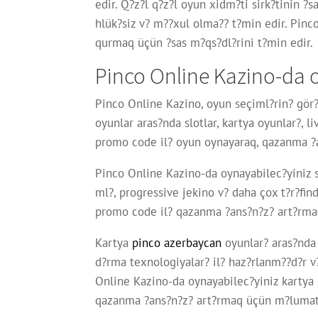
edir. Q?z?l q?z?l oyun xidm?ti sirk?tinin ?s
hlük?siz v? m??xul olma?? t?min edir. Pin
qurmaq üçün ?sas m?qs?dl?rini t?min edir.
Pinco Online Kazino-da 
Pinco Online Kazino, oyun seçiml?rin? gör?
oyunlar aras?nda slotlar, kartya oyunlar?, 
promo code il? oyun oynayaraq, qazanma ?an
Pinco Online Kazino-da oynayabilec?yiniz sl
ml?, progressive jekino v? daha çox t?r?fin
promo code il? qazanma ?ans?n?z? art?rmaq
Kartya
pinco azerbaycan
oyunlar? aras?nda 
d?rma texnologiyalar? il? haz?rlanm??d?r v? 
Online Kazino-da oynayabilec?yiniz kartya 
qazanma ?ans?n?z? art?rmaq üçün m?lumatla