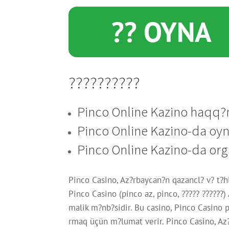
?? OYNA
??????????
Pinco Online Kazino haqq
Pinco Online Kazino-da oyn
Pinco Online Kazino-da orga
Pinco Casino, Az?rbaycan?n qazancl? v? t?hl
Pinco Casino (pinco az, pinco, ????? ??????)
malik m?nb?sidir. Bu casino, Pinco Casino
rmaq üçün m?lumat verir. Pinco Casino, Az?