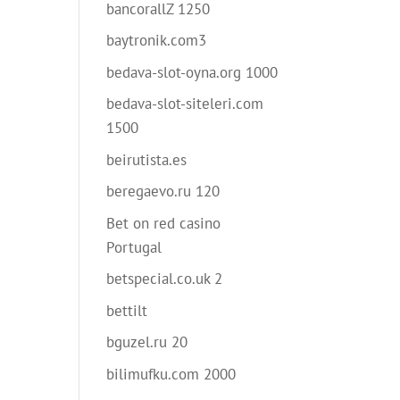
bancorallZ 1250
baytronik.com3
bedava-slot-oyna.org 1000
bedava-slot-siteleri.com
1500
beirutista.es
beregaevo.ru 120
Bet on red casino
Portugal
betspecial.co.uk 2
bettilt
bguzel.ru 20
bilimufku.com 2000