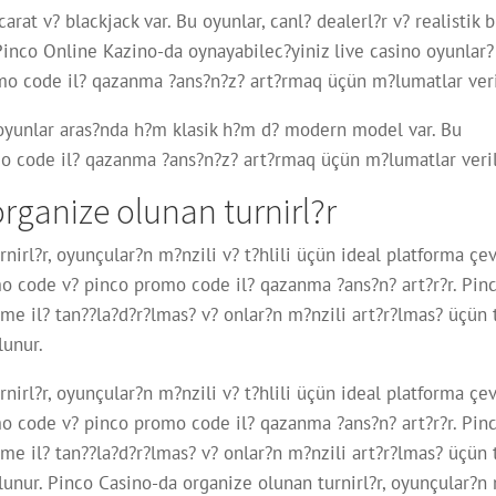
rat v? blackjack var. Bu oyunlar, canl? dealerl?r v? realistik b
 Pinco Online Kazino-da oynayabilec?yiniz live casino oyunlar?
omo code il? qazanma ?ans?n?z? art?rmaq üçün m?lumatlar veri
oyunlar aras?nda h?m klasik h?m d? modern model var. Bu
mo code il? qazanma ?ans?n?z? art?rmaq üçün m?lumatlar veril
rganize olunan turnirl?r
irl?r, oyunçular?n m?nzili v? t?hlili üçün ideal platforma çevi
mo code v? pinco promo code il? qazanma ?ans?n? art?r?r. Pin
e il? tan??la?d?r?lmas? v? onlar?n m?nzili art?r?lmas? üçün 
lunur.
irl?r, oyunçular?n m?nzili v? t?hlili üçün ideal platforma çevi
mo code v? pinco promo code il? qazanma ?ans?n? art?r?r. Pin
e il? tan??la?d?r?lmas? v? onlar?n m?nzili art?r?lmas? üçün 
 olunur. Pinco Casino-da organize olunan turnirl?r, oyunçular?n