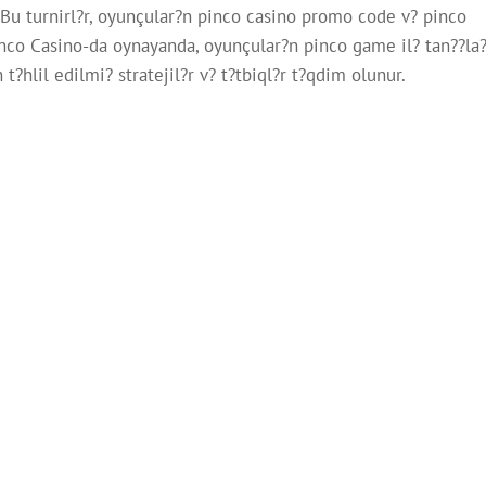
r. Bu turnirl?r, oyunçular?n pinco casino promo code v? pinco
inco Casino-da oynayanda, oyunçular?n pinco game il? tan??la
t?hlil edilmi? stratejil?r v? t?tbiql?r t?qdim olunur.