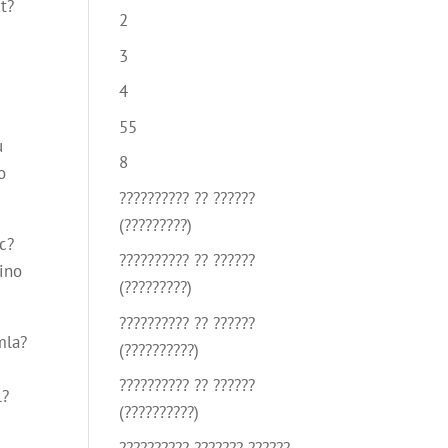
 t?
2
3
4
55
u
8
o
?????????? ?? ??????
(?????????)
 c?
?????????? ?? ??????
sino
(?????????)
?????????? ?? ??????
mla?
(??????????)
?????????? ?? ??????
l?
(??????????)
?????????? ??????? ??????