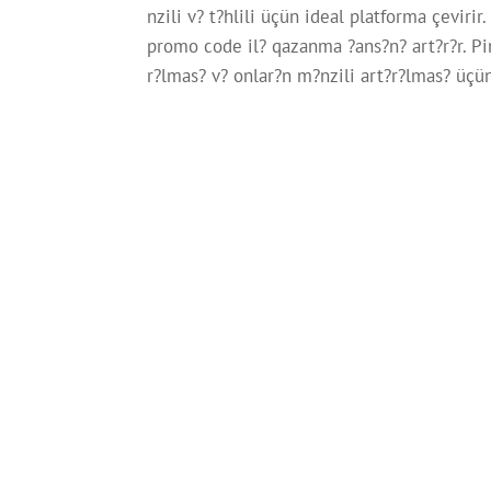
nzili v? t?hlili üçün ideal platforma çeviri
promo code il? qazanma ?ans?n? art?r?r. P
r?lmas? v? onlar?n m?nzili art?r?lmas? üçün 