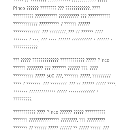
????? ?? ???????? ??????????? ???????????? ?????
Pinco ?????? ???????? ??? ????????????. ????
?????????? ??????????? ?????????? ??? ???????????
???????????? ?????????? ? ?????? ??????
?????????????. ??? ????????, ??? ?? ?????? ????
??????? ? ???, ??? ???? ?????? ?????????? ? ?????? ?
????????????.
??? ????? ????????????? ???????????? ????? Pinco
?????? ???????? ??? ??????? ?????? ???. ????
?????????? ????? 500 ???, ??????? ?????, ?????????
???? ? ???????. ??? ????????, ??? ?? ?????? ????? ????,
??????? ????????????? ????? ????????????? ?
?????????.
??????????? ???? Pinco ?????? ????? ??????????
??????? ??????????????? ????????, ??? ?????????
??????? ?? ?????? ????? ?????? ?? ????? ?????. ???