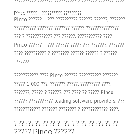
?????????? ??????? ?????????? ? ??????? ??????? ????.
Pinco ?????? – ??????????? ???? ?????
Pinco ?????? – ??? ?????????? ??????-??????, ???????
?????????? ??????? ??????? ?????? ???????????????
??? ? ???????????? ??? ??????. ??????????? ????
Pinco ?????? – ??? ?????? ????? ??? ???????, ???????
???? ?????????? ? ???????? ?????? ?????? ? ??????
-??????.
??????????? ???? Pinco ?????? ?????????? ???????
????? 1 000 ???, ??????? ?????, ????????? ????,
???????, ????? ? ??????. ??? ???? ?? ????? Pinco
?????? ??????????? leading software providers, ???
???????????? ??????? ???????? ? ???????????? ????.
???????????? ???? ?? ???????????
????? Pinco ??????