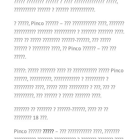
????? ???????? ?????? ? ???? ?????????????? ?????,
?????????? ?????? ? ?????? ???????????.
? ?????, Pinco ?????? – ??? ??????????? ????, ???????
?????????? ??????? ?????????? ? ??????? ??????? ????.
???? ?? ????? ???????? ??????-??????, ??? ?????
?????? ? ???????? ????, ?? Pinco ?????? – ??? ???
?????.
?????: ????? ??????? ???? ?? ??????????? ????? Pinco
??????, ??????????, ???????????? ? ????????? ?
????????? ????, ????? ???? ????????? ? ???, ??? ??
?????????, ??? ?????? ? ????? ??????? ????.
??????? ?? ??????? ? ??????-??????, ???? ?? ??
???????? 18 ???.
Pinco ??????
?????
– ??? ??????????? ????, ???????