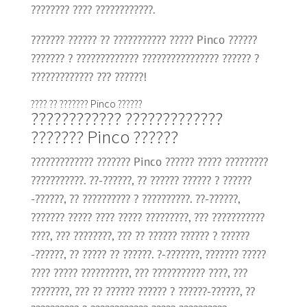
???????? ???? ????????????.
??????? ?????? ?? ??????????? ????? Pinco ??????
??????? ? ????????????? ???????????????? ?????? ?
????????????? ??? ??????!
???? ?? ??????? Pinco ??????
???????????? ?????????????
??????? Pinco ??????
????????????? ??????? Pinco ?????? ????? ?????????
???????????. ??-??????, ?? ?????? ?????? ? ??????
-??????, ?? ?????????? ? ??????????. ??-??????,
??????? ????? ???? ????? ?????????, ??? ???????????
????, ??? ????????, ??? ?? ?????? ?????? ? ??????
-??????, ?? ????? ?? ??????. ?-???????, ??????? ?????
???? ????? ??????????, ??? ??????????? ????, ???
????????, ??? ?? ?????? ?????? ? ??????-??????, ??