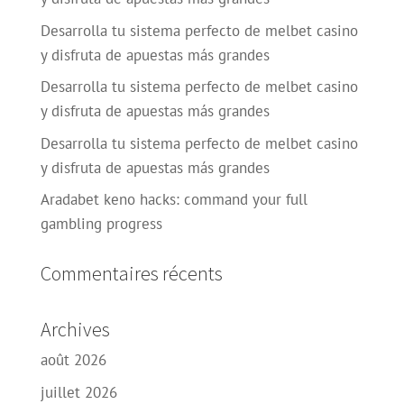
Desarrolla tu sistema perfecto de melbet casino
y disfruta de apuestas más grandes
Desarrolla tu sistema perfecto de melbet casino
y disfruta de apuestas más grandes
Desarrolla tu sistema perfecto de melbet casino
y disfruta de apuestas más grandes
Aradabet keno hacks: command your full
gambling progress
Commentaires récents
Archives
août 2026
juillet 2026