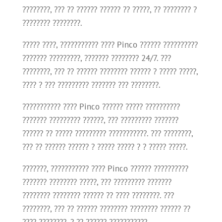
????????, ??? ?? ?????? ?????? ?? ?????, ?? ???????? ?
???????? ????????.
????? ????, ??????????? ???? Pinco ?????? ??????????
??????? ?????????, ??????? ???????? 24/7. ???
????????, ??? ?? ?????? ???????? ?????? ? ????? ?????,
???? ? ??? ????????? ??????? ??? ????????.
??????????? ???? Pinco ?????? ????? ??????????
??????? ????????? ??????, ??? ????????? ???????
?????? ?? ????? ????????? ???????????. ??? ????????,
??? ?? ?????? ?????? ? ????? ????? ? ? ????? ?????.
???????, ??????????? ???? Pinco ?????? ??????????
??????? ???????? ?????, ??? ????????? ???????
???????? ???????? ?????? ?? ???? ????????. ???
????????, ??? ?? ?????? ???????? ???????? ?????? ??