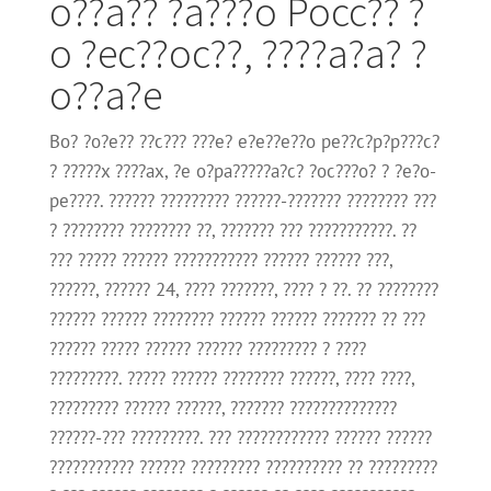
o??a?? ?a???o Pocc?? ?
o ?ec??oc??, ????a?a? ?
o??a?e
Bo? ?o?e?? ??c??? ???e? e?e??e??o pe??c?p?p???c?
? ?????x ????ax, ?e o?pa?????a?c? ?oc???o? ? ?e?o-
pe????. ?????? ????????? ??????-??????? ???????? ???
? ???????? ???????? ??, ??????? ??? ???????????. ??
??? ????? ?????? ??????????? ?????? ?????? ???,
??????, ?????? 24, ???? ???????, ???? ? ??. ?? ????????
?????? ?????? ???????? ?????? ?????? ??????? ?? ???
?????? ????? ?????? ?????? ????????? ? ????
?????????. ????? ?????? ???????? ??????, ???? ????,
????????? ?????? ??????, ??????? ??????????????
??????-??? ?????????. ??? ???????????? ?????? ??????
??????????? ?????? ????????? ?????????? ?? ?????????