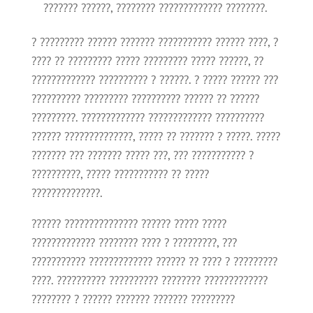
??????? ??????, ???????? ????????????? ????????.
? ????????? ?????? ??????? ??????????? ?????? ????, ?
???? ?? ????????? ????? ????????? ????? ??????, ??
????????????? ?????????? ? ??????. ? ????? ?????? ???
?????????? ????????? ?????????? ?????? ?? ??????
?????????. ????????????? ????????????? ??????????
?????? ??????????????, ????? ?? ??????? ? ?????. ?????
??????? ??? ??????? ????? ???, ??? ??????????? ?
??????????, ????? ??????????? ?? ?????
??????????????.
?????? ??????????????? ?????? ????? ?????
????????????? ???????? ???? ? ?????????, ???
??????????? ????????????? ?????? ?? ???? ? ?????????
????. ?????????? ?????????? ???????? ?????????????
???????? ? ?????? ??????? ??????? ?????????