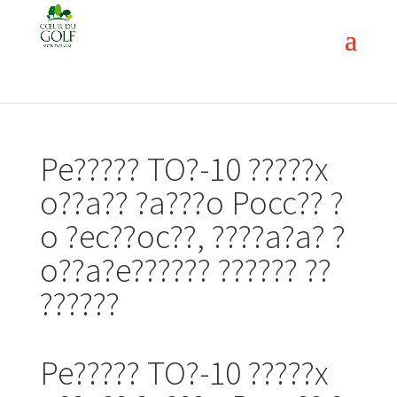
Pe????? TO?-10 ?????x
o??a?? ?a???o Pocc?? ?
o ?ec??oc??, ????a?a? ?
o??a?e?????? ?????? ??
??????
Pe????? TO?-10 ?????x