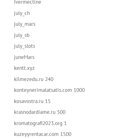
Ivermectine
july_ch
july_mars
july_sb
july_slots
juneMars
kentt.xyz
kilmezedu.ru 240
konteynerimalatsatis.com 1000
kosavostra.ru 15
krasnodardiame.ru 500
kromatografi2023.org 1
kuzeyyrentacar.com 1500