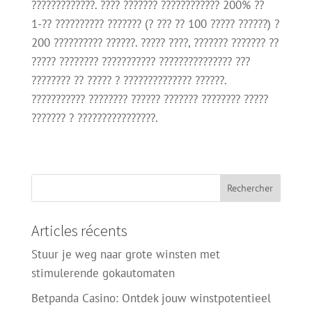
?????????????. ???? ??????? ???????????? 200% ??
1-?? ?????????? ??????? (? ??? ?? 100 ????? ??????) ?
200 ?????????? ??????. ????? ????, ??????? ??????? ??
????? ???????? ??????????? ??????????????? ???
???????? ?? ????? ? ?????????????? ??????.
??????????? ???????? ?????? ??????? ???????? ?????
??????? ? ????????????????.
Articles récents
Stuur je weg naar grote winsten met
stimulerende gokautomaten
Betpanda Casino: Ontdek jouw winstpotentieel