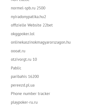
normel-spb.ru 2500
nyiradonypatika.hu2
offizielle Website 22bet
okggpoker.lol
onlinekaszinokmagyarorszagon.hu
oooat.ru
otzivorgt.ru 10
Pablic
paribahis 16200
pereezd.pl.ua
Phone number tracker
playpoker-ru.ru