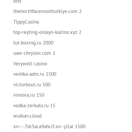
test
thenorthfacemontturkiye.com 2
TippyCasino
top-reyting-onlayn-kazino.xyz 2
tut-boxing.ru 2000
uaw-chrysler.com 2
Verywell casino
veshka-adm.ru 1500
victorbout.ru 500
vinoora.ru 150
vodka-zerkalo.ru 15
wulkan.cloud
xn—-7sb3aca9ahcif.xn--p1ai 1500