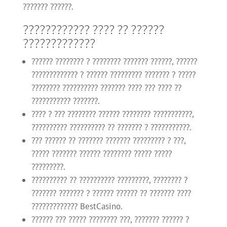
??????? ??????.
???????????? ???? ?? ??????
?????????????
?????? ???????? ? ???????? ??????? ??????, ??????
????????????? ? ?????? ????????? ??????? ? ?????
???????? ?????????? ??????? ???? ??? ???? ??
??????????? ???????.
???? ? ??? ???????? ?????? ???????? ???????????,
?????????? ?????????? ?? ??????? ? ???????????.
??? ?????? ?? ??????? ??????? ????????? ? ???,
????? ??????? ?????? ???????? ????? ?????
?????????.
?????????? ?? ?????????? ?????????, ???????? ?
??????? ??????? ? ?????? ?????? ?? ??????? ????
????????????? BestCasino.
?????? ??? ????? ???????? ???, ??????? ?????? ?