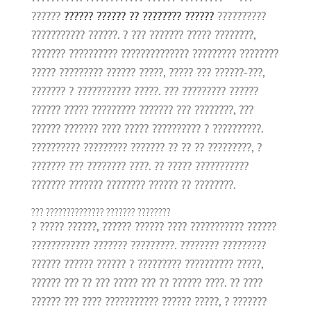
??????
?????? ?????? ?? ???????? ??????
??????????
??????????? ??????. ? ??? ??????? ????? ????????,
??????? ?????????? ?????????????? ????????? ????????
????? ????????? ?????? ?????, ????? ??? ??????-???,
??????? ? ??????????? ?????. ??? ????????? ??????
?????? ????? ????????? ??????? ??? ????????, ???
?????? ??????? ???? ????? ?????????? ? ??????????.
?????????? ????????? ??????? ?? ?? ?? ?????????, ?
??????? ??? ???????? ????. ?? ????? ???????????
??????? ??????? ???????? ?????? ?? ????????.
??? ?????????????? ??????? ????????
? ????? ??????, ?????? ?????? ???? ??????????? ??????
???????????? ??????? ?????????. ???????? ?????????
?????? ?????? ?????? ? ????????? ?????????? ?????,
?????? ??? ?? ??? ????? ??? ?? ?????? ????. ?? ????
?????? ??? ???? ??????????? ?????? ?????, ? ???????