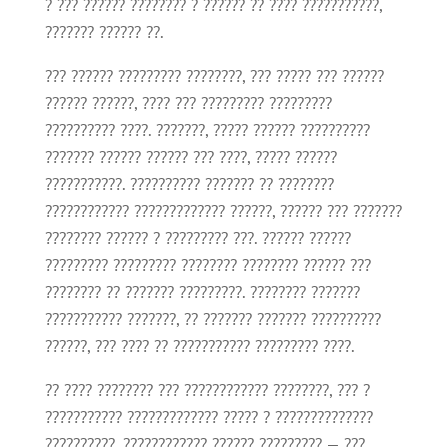
? ??? ?????? ???????? ? ?????? ?? ???? ???????????,
??????? ?????? ??.
??? ?????? ????????? ????????, ??? ????? ??? ??????
?????? ??????, ???? ??? ????????? ?????????
?????????? ????. ???????, ????? ?????? ??????????
??????? ?????? ?????? ??? ????, ????? ??????
???????????. ?????????? ??????? ?? ????????
???????????? ????????????? ??????, ?????? ??? ???????
???????? ?????? ? ????????? ???. ?????? ??????
????????? ????????? ???????? ???????? ?????? ???
???????? ?? ??????? ?????????. ???????? ???????
??????????? ???????, ?? ??????? ??????? ??????????
??????, ??? ???? ?? ??????????? ????????? ????.
?? ???? ???????? ??? ???????????? ????????, ??? ?
??????????? ????????????? ????? ? ??????????????
??????????. ???????????? ?????? ????????? — ???