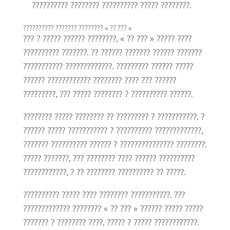
?????????? ???????? ?????????? ????? ????????.
?????????? ??????? ???????? « ?? ??? »
??? ? ????? ?????? ????????, « ?? ??? » ????? ????
?????????? ???????. ?? ?????? ??????? ?????? ???????
??????????? ?????????????. ????????? ?????? ?????
?????? ???????????? ???????? ???? ??? ??????
?????????, ??? ????? ???????? ? ?????????? ??????.
???????? ????? ???????? ?? ????????? ? ???????????, ?
?????? ????? ??????????? ? ?????????? ?????????????,
??????? ?????????? ?????? ? ??????????????? ????????.
????? ???????, ??? ???????? ???? ?????? ??????????
????????????, ? ?? ???????? ?????????? ?? ?????.
?????????? ????? ???? ???????? ???????????. ???
????????????? ???????? « ?? ??? » ?????? ????? ?????
??????? ? ???????? ????, ????? ? ????? ????????????.