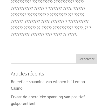
???????????? ???????????? ???????????? ?????
????????????? ?????? ? ???????? ?????, ???????
????????? ??????????? ? ?????????? ??? ??????
???????. ????????? ????? ???????? ? ????????????
??????? ??????? ?? ?????? ???????????? ?????, ?? ?
??????????? ???????? ???? ????? ?? ?????.
Articles récents
Beleef de spanning van winnen bij Lemon
Casino
Ervaar de energieke spanning van positief
gokpotentieel