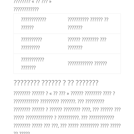
???????? « ?? ??? »
????????????
????????????
?????????? ?????? ??
??????
???????
??????????
?????? ???????? ???
?????????
???????
???????????
???????????? ??????
???????
???????? ?????? ? ?? ???????
???????? ?????? ? « ?? ??? » ?????? ???????? ???? ?
???????????? ????????? ???????. ??? ?????????
???????? ?????? ? ?????? ???????? ????, ??? ?????? ???
????? ????????????? ? ??????????. ??? ????????????
???????? ????? ??? ???, ??? ????? ????????? ???? ?????
?? ?????.