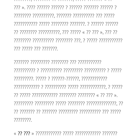
??? ». ???? ?????? ?????? ? ?????? ??????? ?????? ?
???????? ??????????, ??????? ?????????? ??? ?????
??????????? ????? ???????? ???????. ? ?????? ??????
?? ???????? ??????????, ??? ????? « ?? ??? », ??? ??
???????? ?????????? ???????? ???, ? ????? ???????????
??? ????? ??? ???????.
??????? ????????? ???????? ??? ???????????
?????????? ? ?????????? ????????? ?????????? ? ?????
?????????. ????? ? ??????-??????, ????????????
???????????? ? ?????????? ????? ????????????, ? ?????
?? ????? ???????????? ???????? ???????? « ?? ??? ».
????????? ????????? ????? ???????? ??????????????, ??
?? ??????? ?? ??????? ????????? ?????????? ??? ?????
????????.
«
?? ???
» ???????????? ????? ???????????? ???????