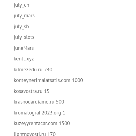
july_ch
july_mars
july_sb
july_slots
juneMars
kentt.xyz
kilmezedu.ru 240
konteynerimalatsatis.com 1000
kosavostra.ru 15
krasnodardiame.ru 500
kromatografi2023.org 1
kuzeyyrentacar.com 1500
lightnovosti.ru 170