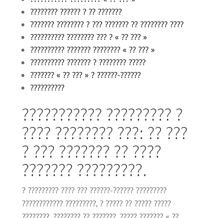
???????? ?????? ? ?? ???????
??????? ???????? ? ??? ??????? ?? ???????? ????
?????????? ???????? ??? ? « ?? ??? »
?????????? ??????? ???????? « ?? ??? »
?????????? ??????? ? ???????? ?????
??????? « ?? ??? » ? ??????-??????
??????????
??????????? ????????? ?
???? ???????? ???: ?? ???
? ??? ??????? ?? ????
??????? ?????????.
? ????????? ???? ??? ??????-?????? ?????????
???????????? ?????????, ? ????? ?? ????? ?????
????????, ???????? ?? ???????, ????? ??????? « ??