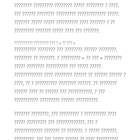
???????? ????????? ???????? ????? ???????? ? ????,
??? ?????? ???????? ????????? ????????????? ?????.
??????? ????? ????? ?????????? ???? ??????? ? ??
????????? ??????? ????? ???? ??? ???????.
?????????? ???????? ??? ? « ?? ??? »
?????????? ???????? ??? ???????? ?????? ????????,
???????? ?? ???????. ? ????????? « ?? ??? » ????????
????? ???????? ?????????? ??? ????? ?????.
????????????? ???? ???????? ?????? ?? ?????? ?????? ?
????, ?? ? ?????????? ???????? ??????. ?? ????????
?????? ???? ?? ?????? ??? ???????????, ? ???
??????????? ????????? ?????? ??????????.
??????? ????????, ??? ????????? ? ?????????? ????
????? ????????? ??? ?????????????, ??? ?
????????????? ??????? ?? ???????. ? ????? ???????,
?????????, ??? ??? ????? ?????? ?? ???? ??????????,