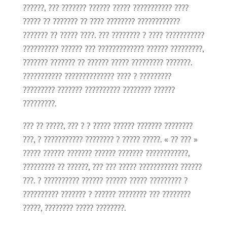
??????, ??? ??????? ?????? ????? ??????????? ????
????? ?? ??????? ?? ???? ???????? ????????????
??????? ?? ????? ????. ??? ???????? ? ???? ???????????
?????????? ?????? ??? ????????????? ?????? ?????????,
??????? ??????? ?? ?????? ????? ????????? ???????.
??????????? ?????????????? ???? ? ?????????
????????? ??????? ?????????? ???????? ??????
?????????.
??? ?? ?????, ??? ? ? ????? ?????? ??????? ????????
???, ? ??????????? ???????? ? ????? ?????. « ?? ??? »
????? ?????? ??????? ?????? ??????? ????????????,
????????? ?? ??????, ??? ??? ????? ??????????? ??????
???. ? ?????????? ?????? ?????? ????? ????????? ?
?????????? ??????? ? ?????? ???????? ??? ????????
?????, ???????? ????? ????????.