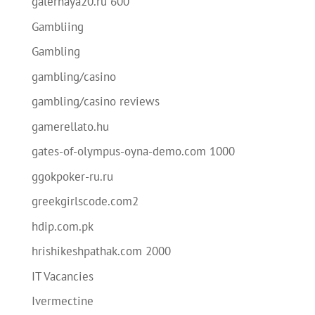
galernaya20.ru 600
Gambliing
Gambling
gambling/casino
gambling/casino reviews
gamerellato.hu
gates-of-olympus-oyna-demo.com 1000
ggokpoker-ru.ru
greekgirlscode.com2
hdip.com.pk
hrishikeshpathak.com 2000
IT Vacancies
Ivermectine