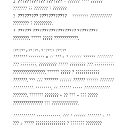
???????????? ???????
– ?????? ???? ??????
??????? ?? ??????? ? ???????.
????????? ????????????
– ???????? ???????????
???????? ? ?????????.
?????? ??????????????????? ?????????
–
????????, ????? ????? ????????????.
??????? « ?? ??? » ? ??????-??????
??????? ???????? « ?? ??? » ? ??????-?????? ????????
??? ????????, ????????? ????? ???????? ??? ??????????
????????????????. ?????? ????? ? ????????????
???????, ??? ??? ??????? ?????? ?????? ?????? ???????
??????????. ????????, ?? ?????? ????? ?????????????
???????, ??????? ??????? « ?? ??? » ??? ?????
??????????????? ??? ?????????????.
??????????? ????????????, ??? ? ?????? ??????? « ??
??? » ????? ??????????????? ? ??????? ????????