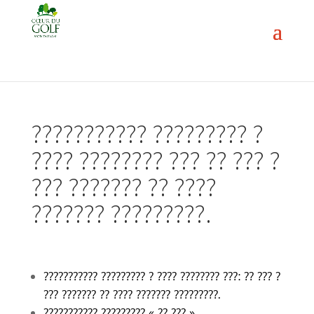
??????????? ????????? ?
???? ???????? ??? ?? ??? ?
??? ??????? ?? ????
??????? ?????????.
??????????? ????????? ? ???? ???????? ???: ?? ??? ?
??? ??????? ?? ???? ??????? ?????????.
??????????? ????????? « ?? ??? »