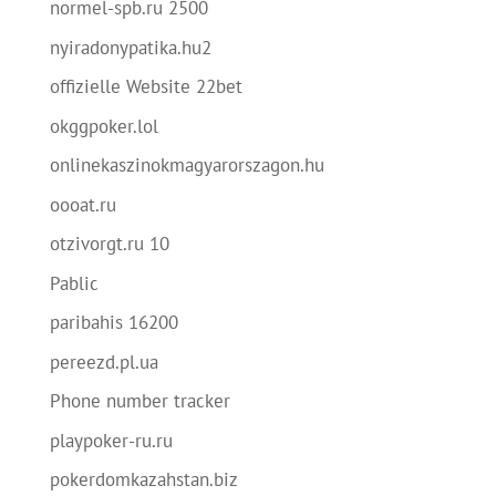
normel-spb.ru 2500
nyiradonypatika.hu2
offizielle Website 22bet
okggpoker.lol
onlinekaszinokmagyarorszagon.hu
oooat.ru
otzivorgt.ru 10
Pablic
paribahis 16200
pereezd.pl.ua
Phone number tracker
playpoker-ru.ru
pokerdomkazahstan.biz