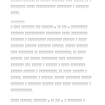
??????? ??????? ?? ?????? ???????? ???? ??????, ?? ?
????????? ????? ???????????? ????????? ? ????????
?????.
??????????
? ???? ???????? ??? ??????? « ?? ??? » ??????????
???????? ???????????? ????????? ????? ??????????
???????? ? ??????????? ????????? ??????? ? ?????
???????? ??????? ???????? ???????. ?????? ???????
???? ????????? ?? ????????? ??????????, ?? ?????
???????, ??? ?????? ?????????? ???? ??????????
???????? ???. ?????? ? ??????? ? ????? ?????????
??????? ??????? ? ???????????, ?? ????? ??????? ?
??????, ????????? ? ???????. ?????? ????????? ??????
???????? ? ???????? ??????? ???? ????? ?????????? ?
?????????????.
????? ???????, ???????? « ?? ??? » ? ????????? ?