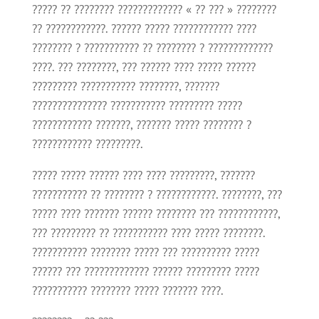
????? ?? ???????? ????????????? « ?? ??? » ????????
?? ????????????. ?????? ????? ???????????? ????
???????? ? ??????????? ?? ???????? ? ?????????????
????. ??? ????????, ??? ?????? ???? ????? ??????
????????? ??????????? ????????, ???????
??????????????? ??????????? ????????? ?????
???????????? ???????, ??????? ????? ???????? ?
???????????? ?????????.
????? ????? ?????? ???? ???? ?????????, ???????
??????????? ?? ???????? ? ????????????. ????????, ???
????? ???? ??????? ?????? ???????? ??? ????????????,
??? ????????? ?? ??????????? ???? ????? ????????.
??????????? ???????? ????? ??? ?????????? ?????
?????? ??? ????????????? ?????? ????????? ?????
??????????? ???????? ????? ??????? ????.