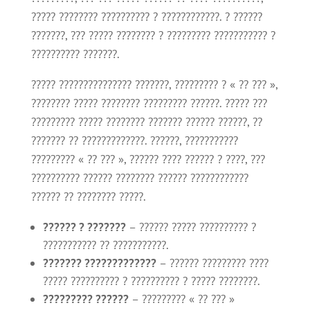
????? ???????? ?????????? ? ????????????. ? ??????
???????, ??? ????? ???????? ? ????????? ??????????? ?
?????????? ???????.
????? ??????????????? ???????, ????????? ? « ?? ??? »,
???????? ????? ???????? ????????? ??????. ????? ???
????????? ????? ???????? ??????? ?????? ??????, ??
??????? ?? ?????????????. ??????, ???????????
????????? « ?? ??? », ?????? ???? ?????? ? ????, ???
?????????? ?????? ???????? ?????? ????????????
?????? ?? ???????? ?????.
?????? ? ???????
– ?????? ????? ?????????? ?
??????????? ?? ???????????.
??????? ?????????????
– ?????? ????????? ????
????? ?????????? ? ?????????? ? ????? ????????.
????????? ??????
– ????????? « ?? ??? »