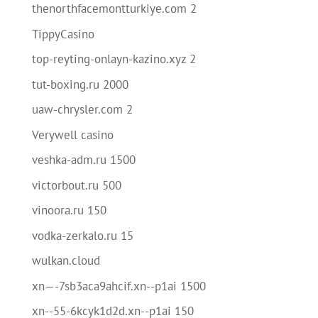
thenorthfacemontturkiye.com 2
TippyCasino
top-reyting-onlayn-kazino.xyz 2
tut-boxing.ru 2000
uaw-chrysler.com 2
Verywell casino
veshka-adm.ru 1500
victorbout.ru 500
vinoora.ru 150
vodka-zerkalo.ru 15
wulkan.cloud
xn—-7sb3aca9ahcif.xn--p1ai 1500
xn--55-6kcyk1d2d.xn--p1ai 150