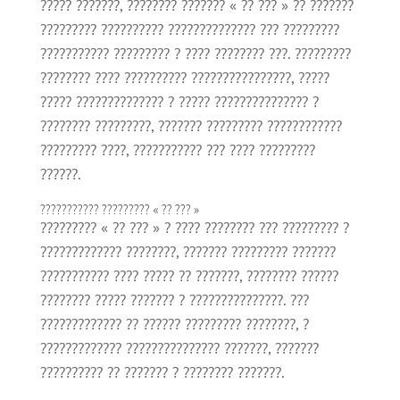
????? ???????, ???????? ??????? « ?? ??? » ?? ???????
????????? ?????????? ?????????????? ??? ?????????
??????????? ????????? ? ???? ???????? ???. ?????????
???????? ???? ?????????? ????????????????, ?????
????? ?????????????? ? ????? ??????????????? ?
???????? ?????????, ??????? ????????? ????????????
????????? ????, ??????????? ??? ???? ?????????
??????.
??????????? ????????? « ?? ??? »
????????? « ?? ??? » ? ???? ???????? ??? ????????? ?
????????????? ????????, ??????? ????????? ???????
??????????? ???? ????? ?? ???????, ???????? ??????
???????? ????? ??????? ? ???????????????. ???
????????????? ?? ?????? ????????? ????????, ?
????????????? ??????????????? ???????, ???????
?????????? ?? ??????? ? ???????? ???????.