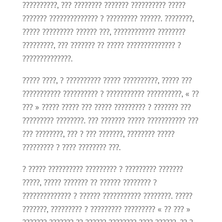
??????????, ??? ???????? ??????? ?????????? ?????
??????? ?????????????? ? ????????? ??????. ????????,
????? ????????? ?????? ???, ???????????? ????????
?????????, ??? ??????? ?? ????? ?????????????? ?
??????????????.
????? ????, ? ?????????? ????? ??????????, ????? ???
??????????? ?????????? ? ??????????? ??????????, « ??
??? » ????? ????? ??? ????? ????????? ? ??????? ???
????????? ????????. ??? ??????? ????? ??????????? ???
??? ????????, ??? ? ??? ???????, ???????? ?????
????????? ? ???? ???????? ???.
? ????? ?????????? ????????? ? ????????? ???????
?????, ????? ??????? ?? ?????? ???????? ?
?????????????? ? ?????? ??????????? ????????. ?????
???????, ????????? ? ????????? ????????? « ?? ??? »