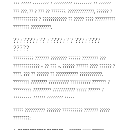
??? ????? ???????? ? ????????? ????????? ?? ??????
??? ???, ?? ? ??? ?? ???????. ?????????????, ?????? ?
???????????? ? ???????????? ?? ????? ???? ??????????
???????? ??????????.
?????????? ??????? ? ????????
?????
?????????? ??????? ???????? ?????? ???????? ???
????????????? « ?? ??? ». ?????? ?????? ???? ?????? ?
????, ??? ?? ?????? ?? ??????????? ???????????.
???????? ???????? ?????????? ?????????? ??????? ?
????????? ????????? ??????????? ????? ?????? ?
????????? ?????? ???????? ?????.
????? ?????????? ??????? ?????????? ??????? ?????
????????: