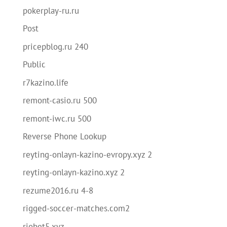
pokerplay-ru.ru
Post
pricepblog.ru 240
Public
r7kazino.life
remont-casio.ru 500
remont-iwc.ru 500
Reverse Phone Lookup
reyting-onlayn-kazino-evropy.xyz 2
reyting-onlayn-kazino.xyz 2
rezume2016.ru 4-8
rigged-soccer-matches.com2
riobet5.xyz