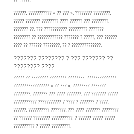
??????, ??????????? « ?? ??? », ???????? ????????,
????? ??????? ???????? ???? ?????? ??? ????????,
??????? ??. ??? ??????????? ????????? ???????
???????? ?? ???????????? ??????? ? ?????, ??? ??????
???? ?? ?????? ????????, ?? ? ??????????????.
??????? ???????? ? ??? ??????? ??
???????? ????
????? ?? ???????? ???????? ????????, ??????????????
????????????????? « ?? ??? », ???????? ???????
????????, ??????? ??? ???? ???????. ??? ??????? ?????
??????????? ??????????? ? ???? ? ??????? ? ????.
??????, ?????????? ???????, ??? ???? ??????? ????????
?? ?????? ???????? ??????????, ? ?????? ????? ?????
?????????? ? ????? ?????????.