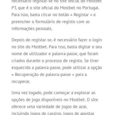
necessário registar-se no site oficial do Mostbet
PT, que é o site oficial do Mostbet no Portugal.
Para isso, basta clicar no botão « Registar » e
preencher o formulário de registo com as
informações pessoais.
Depois de registar-se, é necessário fazer o login
no site do Mostbet. Para isso, basta digitar o seu
nome de utilizador e palavra-passe, que foram
criados durante o processo de registo. Se tiver
esquecido a palavra-passe, pode utilizar a opção
« Recuperação de palavra-passe » para a
recuperar.
Uma vez logado, pode começar a explorar as
opções de jogo disponíveis no Mostbet. O site
oferece uma variedade de jogos de azar,
incluindo jogos de cassino, jogos de apostas