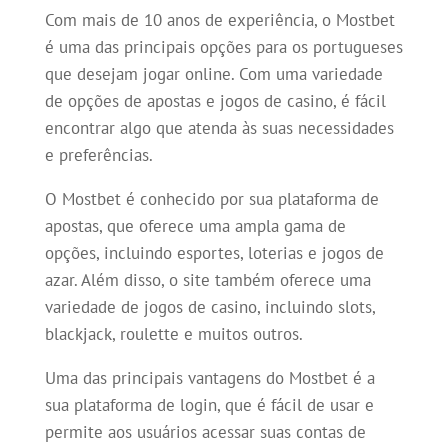
Com mais de 10 anos de experiência, o Mostbet
é uma das principais opções para os portugueses
que desejam jogar online. Com uma variedade
de opções de apostas e jogos de casino, é fácil
encontrar algo que atenda às suas necessidades
e preferências.
O Mostbet é conhecido por sua plataforma de
apostas, que oferece uma ampla gama de
opções, incluindo esportes, loterias e jogos de
azar. Além disso, o site também oferece uma
variedade de jogos de casino, incluindo slots,
blackjack, roulette e muitos outros.
Uma das principais vantagens do Mostbet é a
sua plataforma de login, que é fácil de usar e
permite aos usuários acessar suas contas de