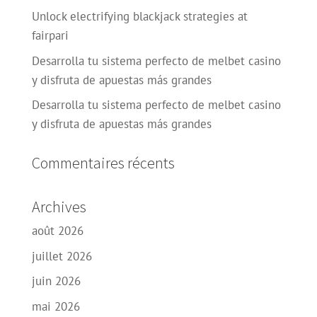
Unlock electrifying blackjack strategies at
fairpari
Desarrolla tu sistema perfecto de melbet casino
y disfruta de apuestas más grandes
Desarrolla tu sistema perfecto de melbet casino
y disfruta de apuestas más grandes
Commentaires récents
Archives
août 2026
juillet 2026
juin 2026
mai 2026