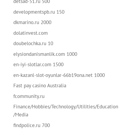
detsad-51.ru 500
developmentspb.ru 150
dkmarino.ru 2000
dolatinvest.com
doubelochka.ru 10
elysiondanismanlik.com 1000
en-iyi-slotlar.com 1500
en-kazanl-slot-oyunlar-66b19ona.net 1000
Fast pay casino Australia
fcommunity.ru
Finance/Hobbies/Technology/Utilities/Education
/Media
findpolice.ru 700