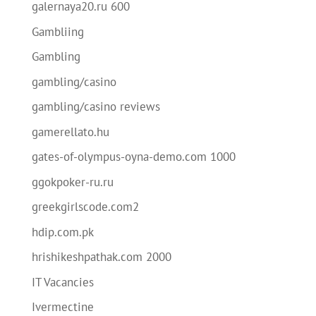
galernaya20.ru 600
Gambliing
Gambling
gambling/casino
gambling/casino reviews
gamerellato.hu
gates-of-olympus-oyna-demo.com 1000
ggokpoker-ru.ru
greekgirlscode.com2
hdip.com.pk
hrishikeshpathak.com 2000
IT Vacancies
Ivermectine