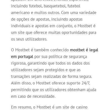
incluindo futebol, basquetebol, futebol
americano e muitos outros. Com uma variedade
de opções de apostas, incluindo apostas
individuais e apostas em conjunto, o Mostbet é
um site que oferece muitas oportunidades para
os seus utilizadores.
O Mostbet é também conhecido
mostbet é legal
em portugal
por sua política de segurança
rigorosa, garantindo que todos os dados dos
utilizadores sejam protegidos e que as
transações sejam realizadas de forma segura.
Além disso, o Mostbet oferece suporte 24/7,
permitindo que os utilizadores obtenham ajuda
em caso de necessidade.
Em resumo, o Mostbet é um site de casino