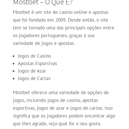
Mostbet – O Que É?
Mostbet é um site de casino online e apostas
que foi fundado em 2009. Desde então, o site
tem se tornado uma das principais opções entre
os jogadores portugueses, graças à sua
variedade de jogos e apostas.
Jogos de Casino
Apostas Esportivas
Jogos de Azar
Jogos de Cartas
Mostbet oferece uma variedade de opções de
jogos, incluindo jogos de casino, apostas
esportivas, jogos de azar e jogos de cartas. Isso
significa que os jogadores podem encontrar algo
que lhes agrade, seja qual for o seu gosto.