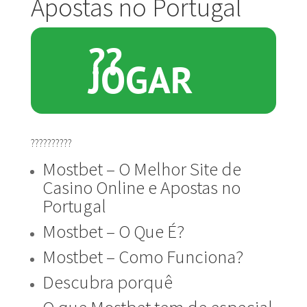
Apostas no Portugal
??
JOGAR
??????????
Mostbet – O Melhor Site de
Casino Online e Apostas no
Portugal
Mostbet – O Que É?
Mostbet – Como Funciona?
Descubra porquê