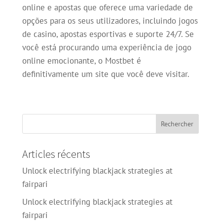
online e apostas que oferece uma variedade de
opções para os seus utilizadores, incluindo jogos
de casino, apostas esportivas e suporte 24/7. Se
você está procurando uma experiência de jogo
online emocionante, o Mostbet é
definitivamente um site que você deve visitar.
Articles récents
Unlock electrifying blackjack strategies at
fairpari
Unlock electrifying blackjack strategies at
fairpari