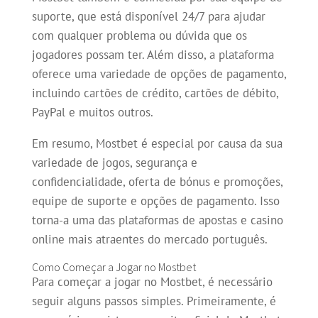
suporte, que está disponível 24/7 para ajudar
com qualquer problema ou dúvida que os
jogadores possam ter. Além disso, a plataforma
oferece uma variedade de opções de pagamento,
incluindo cartões de crédito, cartões de débito,
PayPal e muitos outros.
Em resumo, Mostbet é especial por causa da sua
variedade de jogos, segurança e
confidencialidade, oferta de bónus e promoções,
equipe de suporte e opções de pagamento. Isso
torna-a uma das plataformas de apostas e casino
online mais atraentes do mercado português.
Como Começar a Jogar no Mostbet
Para começar a jogar no Mostbet, é necessário
seguir alguns passos simples. Primeiramente, é