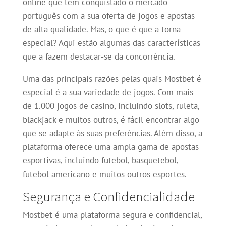
online que tem conquistado o mercado
português com a sua oferta de jogos e apostas
de alta qualidade. Mas, o que é que a torna
especial? Aqui estão algumas das características
que a fazem destacar-se da concorrência.
Uma das principais razões pelas quais Mostbet é
especial é a sua variedade de jogos. Com mais
de 1.000 jogos de casino, incluindo slots, ruleta,
blackjack e muitos outros, é fácil encontrar algo
que se adapte às suas preferências. Além disso, a
plataforma oferece uma ampla gama de apostas
esportivas, incluindo futebol, basquetebol,
futebol americano e muitos outros esportes.
Segurança e Confidencialidade
Mostbet é uma plataforma segura e confidencial,