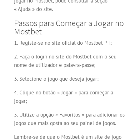
jogar no Mostbet, pode consultar a seção
« Ajuda » do site.
Passos para Começar a Jogar no
Mostbet
1. Registe-se no site oficial do Mostbet PT;
2. Faça o login no site do Mostbet com o seu
nome de utilizador e palavra-passe;
3. Selecione o jogo que deseja jogar;
4. Clique no botão « Jogar » para começar a
jogar;
5. Utilize a opção « Favoritos » para adicionar os
jogos que mais gosta ao seu painel de jogos.
Lembre-se de que o Mostbet é um site de jogo