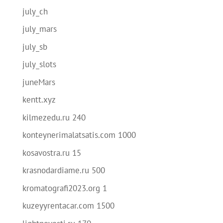
july_ch
july_mars
july_sb
july_slots
juneMars
kentt.xyz
kilmezedu.ru 240
konteynerimalatsatis.com 1000
kosavostra.ru 15
krasnodardiame.ru 500
kromatografi2023.org 1
kuzeyyrentacar.com 1500