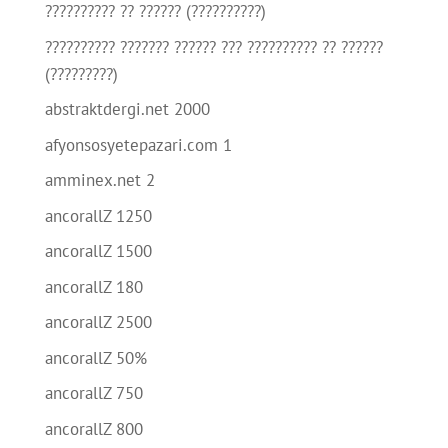
?????????? ?? ?????? (??????????)
?????????? ??????? ?????? ??? ?????????? ?? ??????
(?????????)
abstraktdergi.net 2000
afyonsosyetepazari.com 1
amminex.net 2
ancorallZ 1250
ancorallZ 1500
ancorallZ 180
ancorallZ 2500
ancorallZ 50%
ancorallZ 750
ancorallZ 800