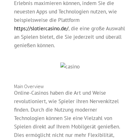
Erlebnis maximieren können, indem Sie die
neuesten Apps und Technologien nutzen, wie
beispielsweise die Plattform
https://slotiercasino.de/
, die eine große Auswahl
an Spielen bietet, die Sie jederzeit und überall
genießen können.
Main Overview
Online-Casinos haben die Art und Weise
revolutioniert, wie Spieler ihren Nervenkitzel
finden. Durch die Nutzung moderner
Technologien können Sie eine Vielzahl von
Spielen direkt auf Ihrem Mobilgerät genießen.
Dies ermöglicht nicht nur mehr Flexibilität,