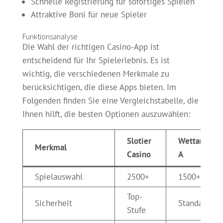
Schnelle Registrierung für sofortiges Spielen
Attraktive Boni für neue Spieler
Funktionsanalyse
Die Wahl der richtigen Casino-App ist
entscheidend für Ihr Spielerlebnis. Es ist
wichtig, die verschiedenen Merkmale zu
berücksichtigen, die diese Apps bieten. Im
Folgenden finden Sie eine Vergleichstabelle, die
Ihnen hilft, die besten Optionen auszuwählen:
Slotier
Wettanbiete
Merkmal
Casino
A
Spielauswahl
2500+
1500+
Top-
Sicherheit
Standard
Stufe