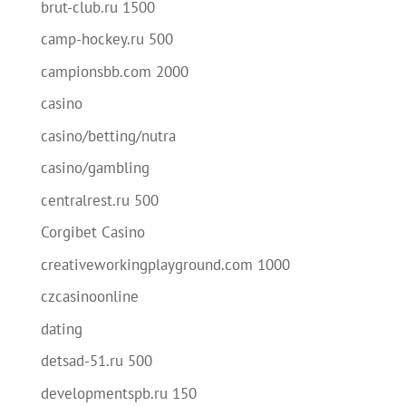
brut-club.ru 1500
camp-hockey.ru 500
campionsbb.com 2000
casino
casino/betting/nutra
casino/gambling
centralrest.ru 500
Corgibet Casino
creativeworkingplayground.com 1000
czcasinoonline
dating
detsad-51.ru 500
developmentspb.ru 150