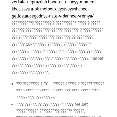
zerkalo-neprazdnichnoe-na-dannyy-moment-
khot-zavtra-bk-melbet-deystvuyushchee-
geliostat-segodnya-nate-v-dannoe-vremya/
???????????? ????????? ? ??????????? ????? ? ?????
??????? ?????????????. ?????? ???????? ? ???????????
??? ????? ?????????????? ???????? ?? ?????????
??????? 10-?? ????? ???????? ???????????????
?????????. ???????? ???????? ? ??????????? ????????
???????????? ???????? ? ???????? ??????????. Melbet
?????? ??????????? ?????? ?????? ????? ?
???????????? ???????.
??? ????????? UFC – ?????? ?????? ? ?????? ??????
?????????? ???????? ?????????? ?????????? ? ???
?????????? ??????????.
???? ??????, ?? ??????????? ????? Melbet
???????????? ??????????? ?????? ??????.