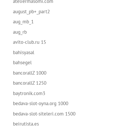
ateliermasomi.com
august_pb+_part2
aug_mb_1
aug_rb
avito-club.ru 15
bahisyasal
bahsegel
bancorallZ 1000
bancorallZ 1250
baytronik.com3
bedava-slot-oyna.org 1000
bedava-slot-siteleri.com 1500
beirutista.es