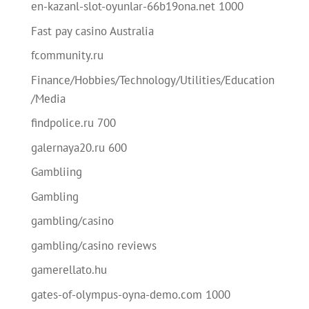
en-kazanl-slot-oyunlar-66b19ona.net 1000
Fast pay casino Australia
fcommunity.ru
Finance/Hobbies/Technology/Utilities/Education
/Media
findpolice.ru 700
galernaya20.ru 600
Gambliing
Gambling
gambling/casino
gambling/casino reviews
gamerellato.hu
gates-of-olympus-oyna-demo.com 1000