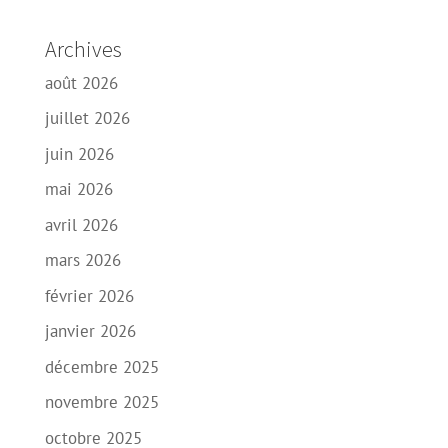
Archives
août 2026
juillet 2026
juin 2026
mai 2026
avril 2026
mars 2026
février 2026
janvier 2026
décembre 2025
novembre 2025
octobre 2025