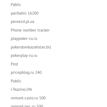
Pablic
paribahis 16200
pereezd.pl.ua
Phone number tracker
playpoker-ru.ru
pokerdomkazahstan.biz
pokerplay-ru.ru
Post
pricepblog.ru 240
Public
r7kazino.life
remont-casio.ru 500
remont-iwc.ru 500