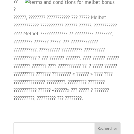
??
?
??????, ???????? ??????????? ??? ????? Melbet
???????????? ??????????? ?????? ??????. ???????????
???? Melbet ????????????? ?? ????????? ????????,
????????? ??????? ?????. ??? ?????????????
???????????, ?????????? ?????????? ??????????
??????????? ? ??? ??????? ???????. ???? ?????? ??????
???????? ??????? ???? ??????????? ??, ? ????? ??????
?????????? ??????? ????????? « ?????? » ???? ????
??????????????? ?????????. ????????? ????????
??????????? ?????? «??????» ??? ????? ? ???????
??????????, ????????? ??? ????????.