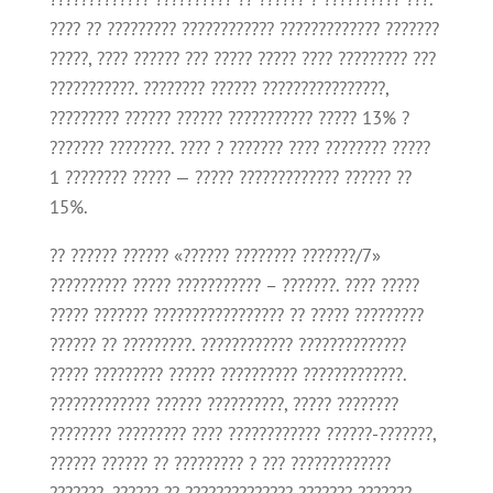
???? ?? ????????? ???????????? ????????????? ???????
?????, ???? ?????? ??? ????? ????? ???? ????????? ???
???????????. ???????? ?????? ????????????????,
????????? ?????? ?????? ??????????? ????? 13% ?
??????? ????????.
???? ? ??????? ???? ???????? ?????
1 ???????? ????? — ????? ????????????? ?????? ??
15%.
?? ?????? ?????? «?????? ???????? ???????/7»
?????????? ????? ??????????? – ???????. ???? ?????
????? ??????? ????????????????? ?? ????? ?????????
?????? ?? ?????????. ???????????? ??????????????
????? ????????? ?????? ?????????? ?????????????.
????????????? ?????? ??????????, ????? ????????
???????? ????????? ???? ???????????? ??????-???????,
?????? ?????? ?? ????????? ? ??? ?????????????