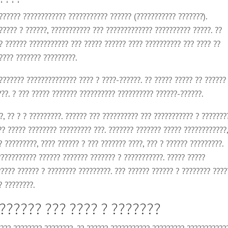
 ?????? ???????????? ??????????? ?????? (??????????? ???????).
????? ? ??????, ??????????? ??? ????????????? ?????????? ?????. ??
? ?????? ??????????? ??? ????? ?????? ???? ?????????? ??? ???? ??
???? ??????? ?????????.
??????? ?????????????? ???? ? ????-??????. ?? ????? ????? ?? ??????
???. ? ??? ????? ??????? ?????????? ?????????? ??????-??????.
?, ?? ? ? ?????????. ?????? ??? ?????????? ??? ??????????? ? ???????
?? ????? ???????? ????????? ???. ??????? ??????? ????? ????????????
?????????, ???? ?????? ? ??? ??????? ????, ??? ? ?????? ?????????.
??????????? ?????? ??????? ??????? ? ???????????. ????? ?????
???? ?????? ? ???????? ?????????. ??? ?????? ?????? ? ???????? ????
? ????????.
?????? ??? ???? ? ???????