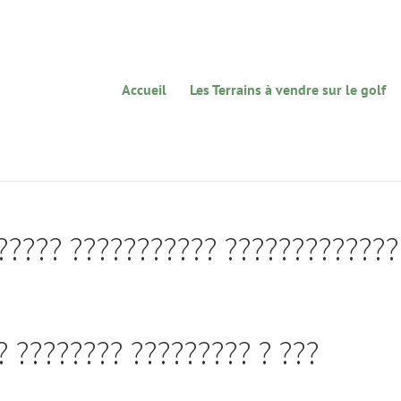
Accueil
Les Terrains à vendre sur le golf
 ????? ??????????? ?????????????
? ???????? ????????? ? ???