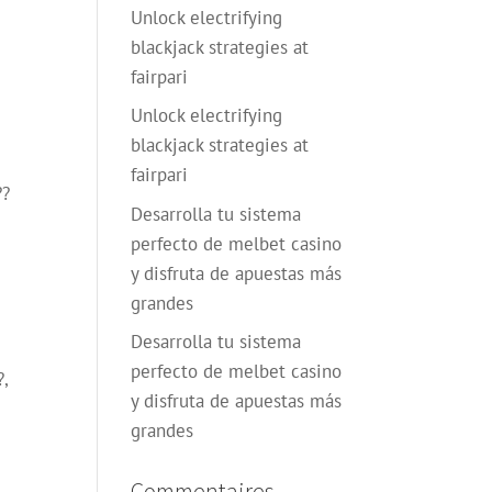
Unlock electrifying
blackjack strategies at
fairpari
Unlock electrifying
blackjack strategies at
fairpari
??
Desarrolla tu sistema
perfecto de melbet casino
y disfruta de apuestas más
grandes
Desarrolla tu sistema
perfecto de melbet casino
?,
y disfruta de apuestas más
grandes
Commentaires