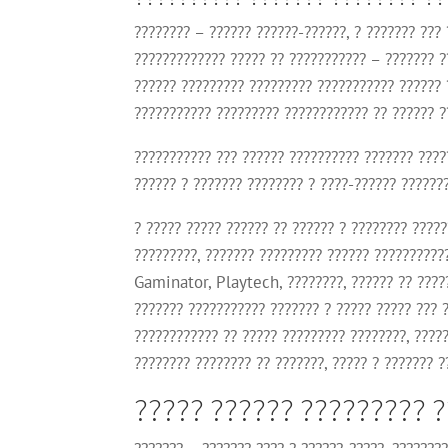
???????? – ?????? ??????-??????, ? ??????? ???
????????????? ????? ?? ??????????? – ??????? ?
?????? ????????? ????????? ??????????? ?????? 
??????????? ????????? ???????????? ?? ?????? ?
??????????? ??? ?????? ?????????? ??????? ????
?????? ? ??????? ???????? ? ????-?????? ??????
? ????? ????? ?????? ?? ?????? ? ???????? ?????
?????????, ??????? ????????? ?????? ??????????
Gaminator, Playtech, ????????, ?????? ?? ????? 
??????? ??????????? ??????? ? ????? ????? ??? 
???????????? ?? ????? ????????? ????????, ?????
???????? ???????? ?? ???????, ????? ? ??????? ?
????? ?????? ????????? ?