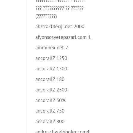
??? ?????????? ?? ??????
(?????????)
abstraktdergi.net 2000
afyonsosyetepazari.com 1
amminex.net 2
ancorallZ 1250
ancorallZ 1500
ancorallZ 180
ancorallZ 2500
ancorallZ 50%
ancorallZ 750
ancorallZ 800
andreschweighofer.com4