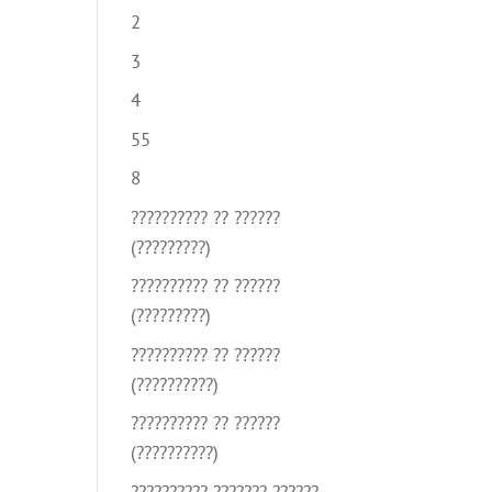
2
3
4
55
8
?????????? ?? ??????
(?????????)
?????????? ?? ??????
(?????????)
?????????? ?? ??????
(??????????)
?????????? ?? ??????
(??????????)
?????????? ??????? ??????