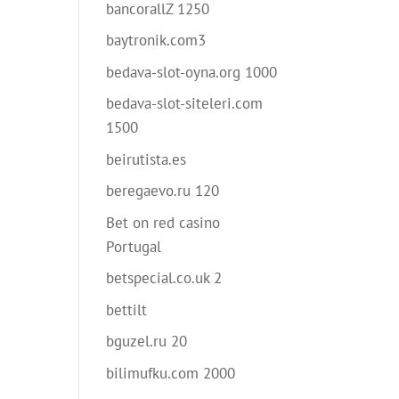
bancorallZ 1250
baytronik.com3
bedava-slot-oyna.org 1000
bedava-slot-siteleri.com
1500
beirutista.es
beregaevo.ru 120
Bet on red casino
Portugal
betspecial.co.uk 2
bettilt
bguzel.ru 20
bilimufku.com 2000