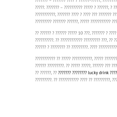
??????? – ??????? ???? ? ??????-?????, ???????
?????. ??????? – ?????????? ????? ? ??????, ? ?
???????????, ??????? ???? ? ???? ??? ??????? ??
????????? ??????? ??????, ????? ??????????? ??
?? ?????? ? ?????? ????? 10 ???, ??????? ? ????
??????????. ?? ???????????? ????????? ???, ?? ?
?????? ? ???????? ?? ?????????. ???? ??????????
??????????? ?? ????? ???????????, ????? ??????
?????? ?????????. ?? ????? ?????, ?????? ??? ??
?? ??????, ??
??????? ???????? lucky drink ????
?????????. ?? ??????????? ???? ?? ?????????, ??