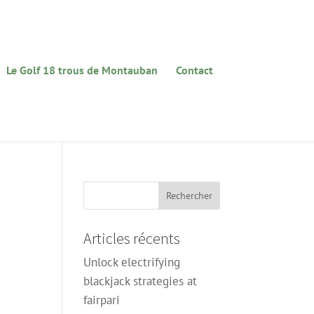
Le Golf 18 trous de Montauban
Contact
Articles récents
Unlock electrifying
blackjack strategies at
fairpari