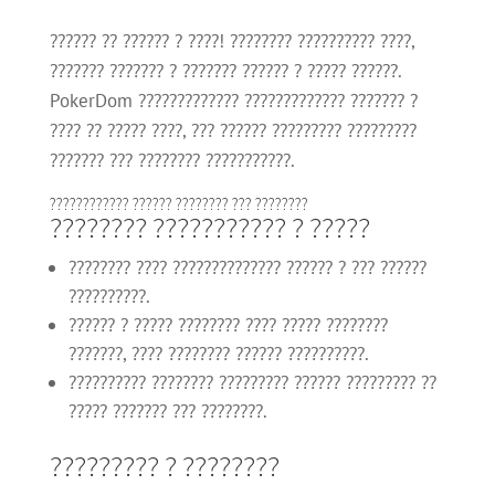
?????? ?? ?????? ? ????! ???????? ?????????? ????,
??????? ??????? ? ??????? ?????? ? ????? ??????.
PokerDom ????????????? ????????????? ??????? ?
???? ?? ????? ????, ??? ?????? ????????? ?????????
??????? ??? ???????? ???????????.
???????????? ?????? ???????? ??? ????????
???????? ??????????? ? ?????
???????? ???? ?????????????? ?????? ? ??? ??????
??????????.
?????? ? ????? ???????? ???? ????? ????????
???????, ???? ???????? ?????? ??????????.
?????????? ???????? ????????? ?????? ????????? ??
????? ??????? ??? ????????.
????????? ? ????????