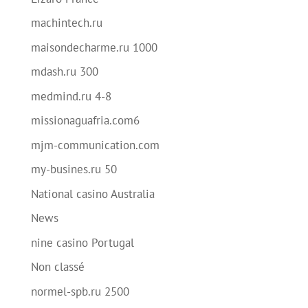
machintech.ru
maisondecharme.ru 1000
mdash.ru 300
medmind.ru 4-8
missionaguafria.com6
mjm-communication.com
my-busines.ru 50
National casino Australia
News
nine casino Portugal
Non classé
normel-spb.ru 2500