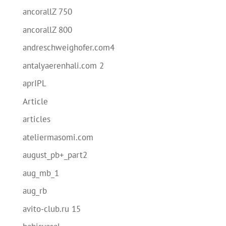
ancorallZ 750
ancorallZ 800
andreschweighofer.com4
antalyaerenhali.com 2
aprIPL
Article
articles
ateliermasomi.com
august_pb+_part2
aug_mb_1
aug_rb
avito-club.ru 15