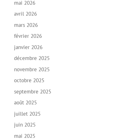
mai 2026
avril 2026
mars 2026
février 2026
janvier 2026
décembre 2025
novembre 2025
octobre 2025
septembre 2025
août 2025
juillet 2025
juin 2025
mai 2025