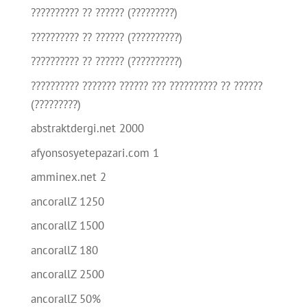
?????????? ?? ?????? (?????????)
?????????? ?? ?????? (??????????)
?????????? ?? ?????? (??????????)
?????????? ??????? ?????? ??? ?????????? ?? ??????
(?????????)
abstraktdergi.net 2000
afyonsosyetepazari.com 1
amminex.net 2
ancorallZ 1250
ancorallZ 1500
ancorallZ 180
ancorallZ 2500
ancorallZ 50%