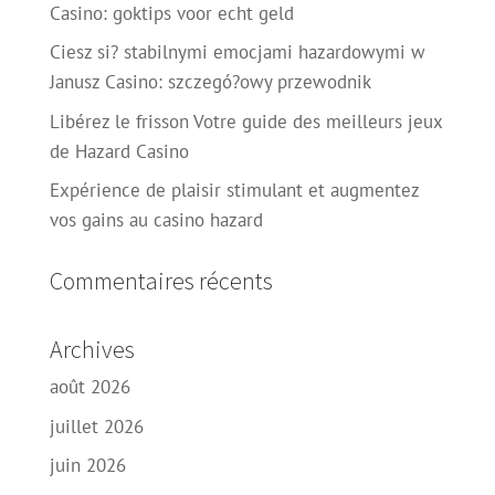
Casino: goktips voor echt geld
Ciesz si? stabilnymi emocjami hazardowymi w
Janusz Casino: szczegó?owy przewodnik
Libérez le frisson Votre guide des meilleurs jeux
de Hazard Casino
Expérience de plaisir stimulant et augmentez
vos gains au casino hazard
Commentaires récents
Archives
août 2026
juillet 2026
juin 2026