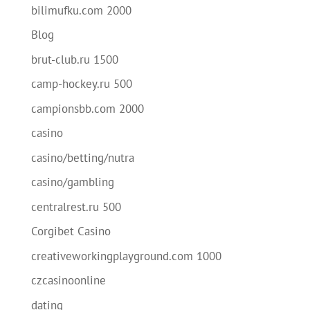
bilimufku.com 2000
Blog
brut-club.ru 1500
camp-hockey.ru 500
campionsbb.com 2000
casino
casino/betting/nutra
casino/gambling
centralrest.ru 500
Corgibet Casino
creativeworkingplayground.com 1000
czcasinoonline
dating