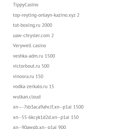
TippyCasino
top-reyting-onlayn-kazino.xyz 2
tut-boxing.ru 2000
uaw-chrysler.com 2
Verywell casino
veshka-adm.ru 1500
victorbout.ru 500
vinoora.ru 150
vodka-zerkalo.ru 15
wulkan.cloud
xn—-7sb3aca9ahcif.xn--p1ai 1500
xn--55-6kcyk1d2d.xn--p1ai 150
xn--90awgb.xn--p1ai 900