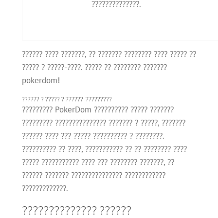
??????????????.
?????? ???? ???????, ?? ??????? ???????? ???? ????? ??
????? ? ?????-????. ????? ?? ???????? ???????
pokerdom!
?????? ? ????? ? ??????-?????????
????????? PokerDom ?????????? ????? ???????
????????? ??????????????? ??????? ? ?????, ???????
?????? ???? ??? ????? ?????????? ? ????????.
?????????? ?? ????, ??????????? ?? ?? ???????? ????
????? ??????????? ???? ??? ???????? ???????, ??
?????? ??????? ??????????????? ????????????
?????????????.
?????????????? ??????