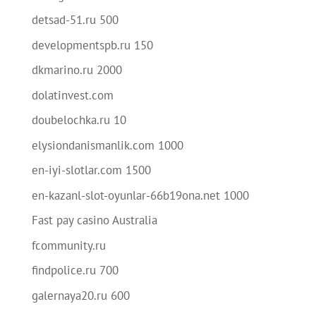
detsad-51.ru 500
developmentspb.ru 150
dkmarino.ru 2000
dolatinvest.com
doubelochka.ru 10
elysiondanismanlik.com 1000
en-iyi-slotlar.com 1500
en-kazanl-slot-oyunlar-66b19ona.net 1000
Fast pay casino Australia
fcommunity.ru
findpolice.ru 700
galernaya20.ru 600