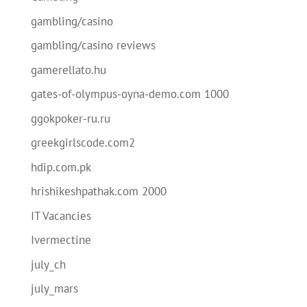
gambling/casino
gambling/casino reviews
gamerellato.hu
gates-of-olympus-oyna-demo.com 1000
ggokpoker-ru.ru
greekgirlscode.com2
hdip.com.pk
hrishikeshpathak.com 2000
IT Vacancies
Ivermectine
july_ch
july_mars