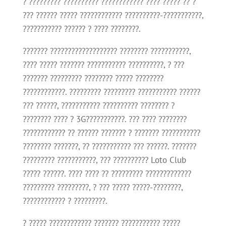
? ????????? ?????????? ???????????? ???? ????? ?? ?
??? ?????? ????? ???????????? ??????????-???????????,
??????????? ?????? ? ???? ????????.
??????? ??????????????????? ???????? ???????????,
???? ????? ??????? ??????????? ??????????, ? ???
??????? ????????? ???????? ????? ????????
????????????. ????????? ????????? ??????????? ??????
??? ??????, ??????????? ?????????? ???????? ?
???????? ???? ? 3G???????????. ??? ???? ????????
???????????? ?? ?????? ??????? ? ??????? ???????????
???????? ???????, ?? ??????????? ??? ??????. ???????
????????? ???????????, ??? ?????????? Loto Club
????? ??????. ???? ???? ?? ????????? ?????????????
????????? ?????????, ? ??? ????? ?????-????????,
???????????? ? ?????????.
? ????? ???????????? ??????? ??????????? ?????