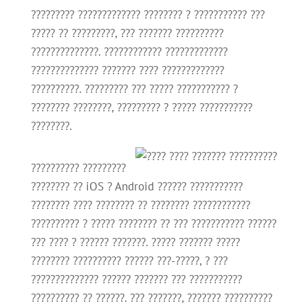
????????? ????????????? ???????? ? ??????????? ???
????? ?? ?????????, ??? ??????? ??????????
??????????????. ???????????? ?????????????
?????????????? ??????? ???? ?????????????
??????????. ????????? ??? ????? ??????????? ?
???????? ????????, ????????? ? ????? ???????????
????????.
?????????? ?????????
???????? ?? iOS ? Android ?????? ???????????
???????? ???? ???????? ?? ???????? ????????????
?????????? ? ????? ???????? ?? ??? ??????????? ??????
??? ???? ? ?????? ???????. ????? ??????? ?????
???????? ?????????? ?????? ???-?????, ? ???
?????????????? ?????? ??????? ??? ???????????
?????????? ?? ??????. ??? ???????, ??????? ??????????