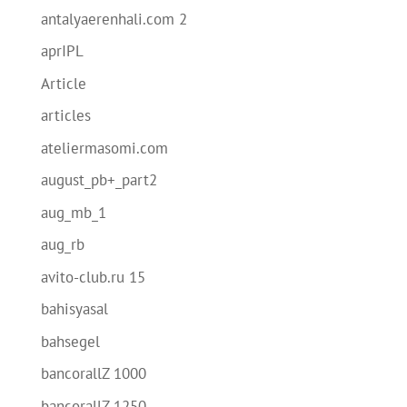
antalyaerenhali.com 2
aprIPL
Article
articles
ateliermasomi.com
august_pb+_part2
aug_mb_1
aug_rb
avito-club.ru 15
bahisyasal
bahsegel
bancorallZ 1000
bancorallZ 1250