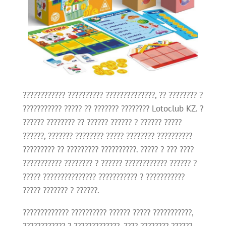
???????????? ?????????? ??????????????, ?? ???????? ?
??????????? ????? ?? ??????? ???????? Lotoclub KZ. ?
?????? ???????? ?? ?????? ?????? ? ?????? ?????
??????, ??????? ???????? ????? ???????? ??????????
????????? ?? ????????? ??????????. ????? ? ??? ????
??????????? ???????? ? ?????? ???????????? ?????? ?
????? ??????????????? ??????????? ? ???????????
????? ??????? ? ??????.
????????????? ?????????? ?????? ????? ???????????,