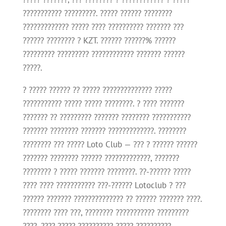
??????????? ?????????. ????? ?????? ????????
????????????? ????? ???? ?????????? ??????? ???
?????? ???????? ? KZT.
?????? ??????% ??????
????????? ????????? ???????????? ??????? ??????
?????.
? ????? ?????? ?? ????? ?????????????? ?????
??????????? ????? ????? ????????. ? ???? ???????
??????? ?? ????????? ??????? ???????? ???????????
??????? ???????? ??????? ?????????????. ????????
???????? ??? ????? Loto Club — ??? ? ?????? ??????
??????? ???????? ?????? ?????????????, ???????
???????? ? ????? ??????? ????????. ??-?????? ?????
???? ???? ??????????? ???-?????? Lotoclub ? ???
?????? ??????? ?????????????? ?? ?????? ??????? ????.
???????? ???? ???, ???????? ??????????? ?????????