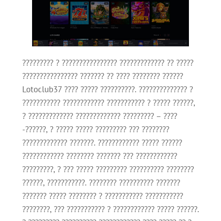
????????? ? ???????????????? ????????????? ?? ?????
???????????????? ??????? ?? ???? ???????? ??????
Lotoclub37 ???? ????? ??????????. ?????????????? ?
??????????? ???????????? ??????????? ? ????? ??????,
? ????????????? ????????????? ????????? – ????
-??????, ? ????? ????? ????????? ??? ????????
????????????? ???????. ???????????? ????? ??????
???????????? ???????? ??????? ??? ????????????
?????????, ? ??? ????? ????????? ?????????? ????????
??????, ???????????. ???????? ?????????? ???????
??????? ????? ???????? ? ??????????? ???????????
????????, ??? ??????????? ? ???????????? ????? ??????.