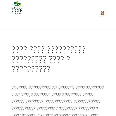
???? ???? ??????????
????????? ???? ?
??????????
?? ?????? ???????????? ??? ??????? ? ????? ?????? ???
? ??? ????, ? ????????? ????? ? ????????? ??????
??????? ??? ??????. ??????????????? ????????? ?????
????????????? ?????????? ? ?????????? ????????? ?
????? ???????, ??? ???????? ? ???????????? ? ?????