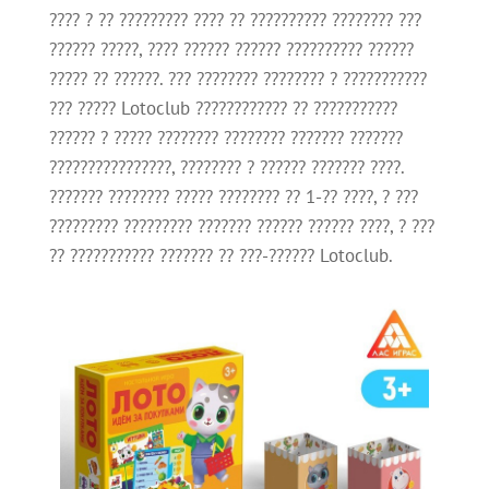
???? ? ?? ????????? ???? ?? ?????????? ???????? ???
?????? ?????, ???? ?????? ?????? ?????????? ??????
????? ?? ??????. ??? ???????? ???????? ? ???????????
??? ????? Lotoclub ???????????? ?? ???????????
?????? ? ????? ???????? ???????? ??????? ???????
????????????????, ???????? ? ?????? ??????? ????.
??????? ???????? ????? ???????? ?? 1-?? ????, ? ???
????????? ????????? ??????? ?????? ?????? ????, ? ???
?? ??????????? ??????? ?? ???-?????? Lotoclub.