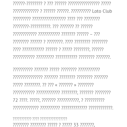
??????-???????? ? ??? ?????? ???????????????? ?????
????????????? ? ?????? ??????. ?????????? Loto Club
????????? ????????????????? ???? ??? ????????
????????-??????????. ??? ??????? ?? ??????
???????????? ??????????? ??????? ?????? – ???
???????? ?????? ? ????????. ???? ???????? ????????
???? ??????????? ?????? ? ????? ????????, ??????
??????????? ????????? ??????????? ???????? ???????.
?????????? ??????? ????? ???????? ???????????
??????????????? ??????? ???????? ???????? ???????
????? ????????. ?? ??? « ??????? » ????????
??????????? ???????????? ????????, ??????? ????????
72 ????. ?????, ??????? ???????????, ? ??????????
????????????? ?????????? ????????????? ????????????.
??????????? ???? ????????????????
???????? ???????? ????? ? ????? 33 ???????,