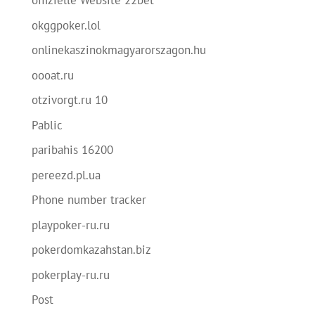
offizielle Website 22bet
okggpoker.lol
onlinekaszinokmagyarorszagon.hu
oooat.ru
otzivorgt.ru 10
Pablic
paribahis 16200
pereezd.pl.ua
Phone number tracker
playpoker-ru.ru
pokerdomkazahstan.biz
pokerplay-ru.ru
Post