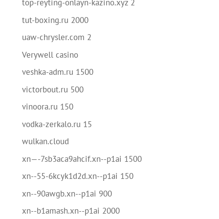
top-reyting-onlayn-kazino.xyz 2
tut-boxing.ru 2000
uaw-chrysler.com 2
Verywell casino
veshka-adm.ru 1500
victorbout.ru 500
vinoora.ru 150
vodka-zerkalo.ru 15
wulkan.cloud
xn—-7sb3aca9ahcif.xn--p1ai 1500
xn--55-6kcyk1d2d.xn--p1ai 150
xn--90awgb.xn--p1ai 900
xn--b1amash.xn--p1ai 2000