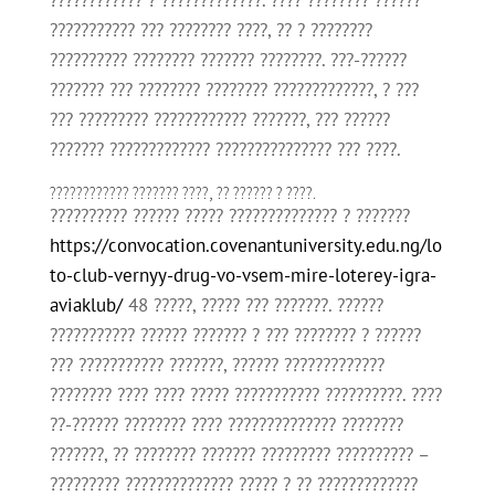
???????????? ? ?????????????. ???? ???????? ??????
??????????? ??? ???????? ????, ?? ? ????????
?????????? ???????? ??????? ????????. ???-??????
??????? ??? ???????? ???????? ?????????????, ? ???
??? ????????? ???????????? ???????, ??? ??????
??????? ????????????? ??????????????? ??? ????.
???????????? ??????? ????, ?? ?????? ? ????.
?????????? ?????? ????? ?????????????? ? ???????
https://convocation.covenantuniversity.edu.ng/lo
to-club-vernyy-drug-vo-vsem-mire-loterey-igra-
aviaklub/
48 ?????, ????? ??? ???????. ??????
??????????? ?????? ??????? ? ??? ???????? ? ??????
??? ??????????? ???????, ?????? ?????????????
???????? ???? ???? ????? ??????????? ??????????. ????
??-?????? ???????? ???? ?????????????? ????????
???????, ?? ???????? ??????? ????????? ?????????? –
????????? ?????????????? ????? ? ?? ?????????????