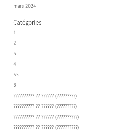
mars 2024
Catégories
1
2
3
4
55
8
?????????? ?? ?????? (?????????)
?????????? ?? ?????? (?????????)
?????????? ?? ?????? (??????????)
?????????? ?? ?????? (??????????)