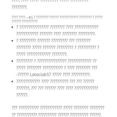
????, ???? ????? ?????????? ????? ??????????
????????.
???? ???? – #1 ? ???????? ?????? ???????????? ???????? ? ?????
?????? ??????????
? ???????????????? ???????? ???? ?????????????
???????????? ??????? ???? ???????? ?????????.
? ????????? ??????? ????????? ??? ????????
???????? ????? ??????? ????????? ? ?????????? ?
????? ????????????? ????????.
????????? ? ???????????????? ????????????? ??
????? ???????? ??????????? ? ???? ???????? ???
-?????? Lotoclub37 ????? ???? ??????????.
????????????? ???? ?????????? ??? ??? ??????
???????, ??? ??? ?????? ???? ???? ?????????????
??????.
??? ??????????? ???????????? ????? ???????? ????????
?? ??????????? ?????????? ?????? ?????????? ??????.