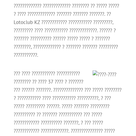
????????????? ????????????? ???????? ?? ????? ?????
? ???? ????????????? ??????? ??????? ???????. ??
Lotoclub KZ ???????????? ??????????? ?????????,
????????? ???? ??????????? ?????????????. ?????? ?
??????? ?????????? ?????? ????? ????? ? ???????
????????, ????????????? ? ??????? ??????? ?????????
???????????.
??? ???? ??????????? ???????????
???????? ?? ???? 37 ???? ? ???????
??? ?????? ???????. ?????????????? ??? ????? ????????
? ??????????? ???? ??????????? ??????????, ? ???
????? ????????? ??????. ????? ??????? ?????????
?????????? ?? ??????? ??????????? ??? ?????
???????????? ?????????? ???????, ? ??? ?????
???????????? ?????????????. ??????????????? ?????