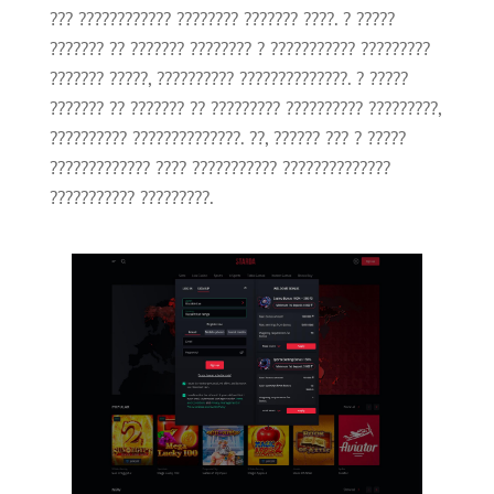
??? ???????????? ???????? ??????? ????. ? ?????
??????? ?? ??????? ???????? ? ??????????? ?????????
??????? ?????, ?????????? ??????????????. ? ?????
??????? ?? ??????? ?? ????????? ?????????? ?????????,
?????????? ??????????????. ??, ?????? ??? ? ?????
????????????? ???? ??????????? ??????????????
??????????? ?????????.