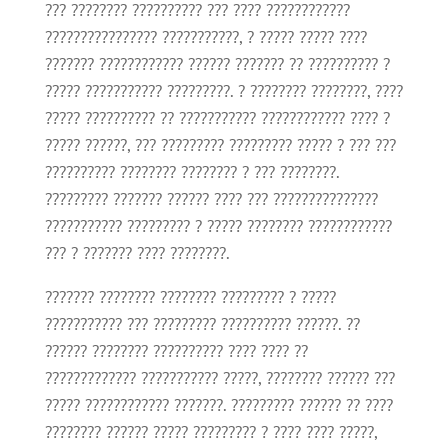
??? ???????? ?????????? ??? ???? ????????????
???????????????? ???????????, ? ????? ????? ????
??????? ???????????? ?????? ??????? ?? ?????????? ?
????? ??????????? ?????????. ? ???????? ????????, ????
????? ?????????? ?? ??????????? ???????????? ???? ?
????? ??????, ??? ????????? ????????? ????? ? ??? ???
?????????? ???????? ???????? ? ??? ????????.
????????? ??????? ?????? ???? ??? ???????????????
??????????? ????????? ? ????? ???????? ????????????
??? ? ??????? ???? ????????.
??????? ???????? ???????? ????????? ? ?????
??????????? ??? ????????? ?????????? ??????. ??
?????? ???????? ?????????? ???? ???? ??
????????????? ??????????? ?????, ???????? ?????? ???
????? ???????????? ???????. ????????? ?????? ?? ????
???????? ?????? ????? ????????? ? ???? ???? ?????,