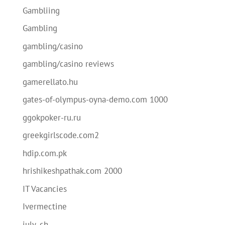
Gambliing
Gambling
gambling/casino
gambling/casino reviews
gamerellato.hu
gates-of-olympus-oyna-demo.com 1000
ggokpoker-ru.ru
greekgirlscode.com2
hdip.com.pk
hrishikeshpathak.com 2000
IT Vacancies
Ivermectine
july_ch