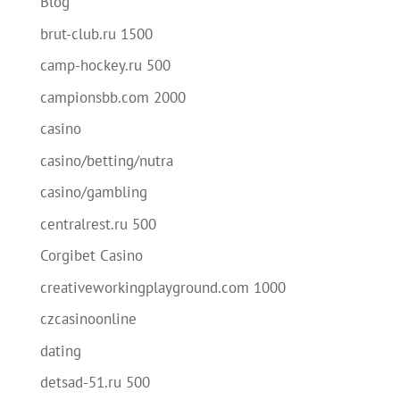
Blog
brut-club.ru 1500
camp-hockey.ru 500
campionsbb.com 2000
casino
casino/betting/nutra
casino/gambling
centralrest.ru 500
Corgibet Casino
creativeworkingplayground.com 1000
czcasinoonline
dating
detsad-51.ru 500