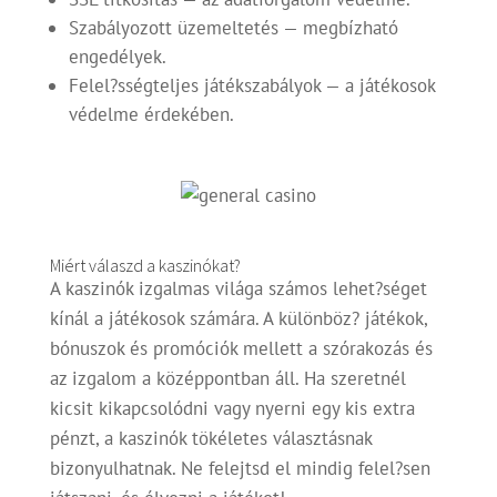
Szabályozott üzemeltetés — megbízható
engedélyek.
Felel?sségteljes játékszabályok — a játékosok
védelme érdekében.
Miért válaszd a kaszinókat?
A kaszinók izgalmas világa számos lehet?séget
kínál a játékosok számára. A különböz? játékok,
bónuszok és promóciók mellett a szórakozás és
az izgalom a középpontban áll. Ha szeretnél
kicsit kikapcsolódni vagy nyerni egy kis extra
pénzt, a kaszinók tökéletes választásnak
bizonyulhatnak. Ne felejtsd el mindig felel?sen