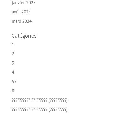
janvier 2025
août 2024
mars 2024
Catégories
1
2
3
4
55
8
?????????? ?? ?????? (?????????)
?????????? ?? ?????? (?????????)