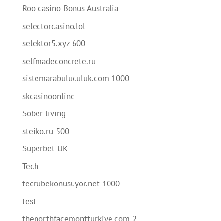
Roo casino Bonus Australia
selectorcasino.lol
selektor5.xyz 600
selfmadeconcrete.ru
sistemarabuluculuk.com 1000
skcasinoonline
Sober living
steiko.ru 500
Superbet UK
Tech
tecrubekonusuyor.net 1000
test
thenorthfacemontturkiye.com 2