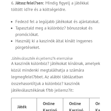
Játssz felel?sen:
Mindig figyelj a játékkal
töltött id?re és a költségeidre.
Fedezd fel a legújabb játékokat és ajánlatokat.
Tapasztald meg a különböz? bónuszokat és
promóciókat.
Használj ki a kaszinók által kínált ingyenes
pörgetéseket.
Játékválaszték és jellemz?k elemzése
A kaszinók különböz? játékokat kínálnak, amelyek
közül mindenki megtalálhatja a számára
legmegfelel?bbet. Az alábbi táblázatban
összehasonlítjuk a különböz? kaszinók
játékválasztékának f?bb jellemz?it:
Online
Online
Online
Játék
Kaszinó
Kaszinó
Kaszinó