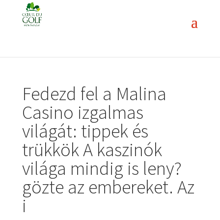
Fedezd fel a Malina
Casino izgalmas
világát: tippek és
trükkök A kaszinók
világa mindig is leny?
gözte az embereket. Az
i