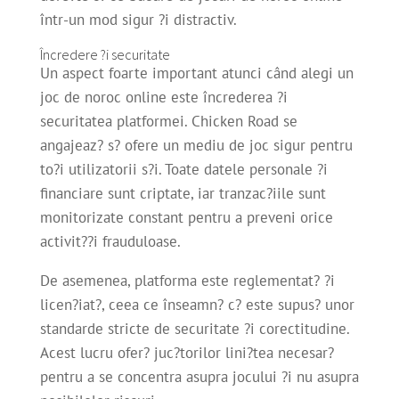
într-un mod sigur ?i distractiv.
Încredere ?i securitate
Un aspect foarte important atunci când alegi un
joc de noroc online este încrederea ?i
securitatea platformei. Chicken Road se
angajeaz? s? ofere un mediu de joc sigur pentru
to?i utilizatorii s?i. Toate datele personale ?i
financiare sunt criptate, iar tranzac?iile sunt
monitorizate constant pentru a preveni orice
activit??i frauduloase.
De asemenea, platforma este reglementat? ?i
licen?iat?, ceea ce înseamn? c? este supus? unor
standarde stricte de securitate ?i corectitudine.
Acest lucru ofer? juc?torilor lini?tea necesar?
pentru a se concentra asupra jocului ?i nu asupra