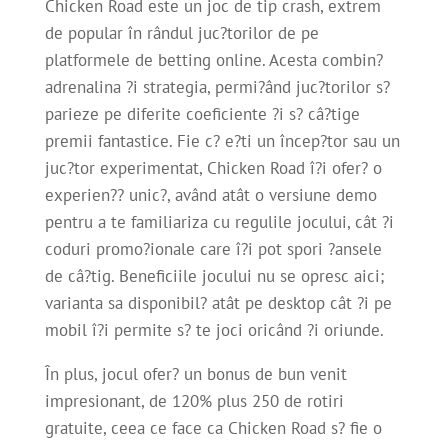
Chicken Road este un joc de tip crash, extrem
de popular în rândul juc?torilor de pe
platformele de betting online. Acesta combin?
adrenalina ?i strategia, permi?ând juc?torilor s?
parieze pe diferite coeficiente ?i s? câ?tige
premii fantastice. Fie c? e?ti un încep?tor sau un
juc?tor experimentat, Chicken Road î?i ofer? o
experien?? unic?, având atât o versiune demo
pentru a te familiariza cu regulile jocului, cât ?i
coduri promo?ionale care î?i pot spori ?ansele
de câ?tig. Beneficiile jocului nu se opresc aici;
varianta sa disponibil? atât pe desktop cât ?i pe
mobil î?i permite s? te joci oricând ?i oriunde.
În plus, jocul ofer? un bonus de bun venit
impresionant, de 120% plus 250 de rotiri
gratuite, ceea ce face ca Chicken Road s? fie o