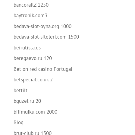
bancorallZ 1250
baytronik.com3
bedava-slot-oyna.org 1000
bedava-slot-siteleri.com 1500
beirutista.es
beregaevo.ru 120
Bet on red casino Portugal
betspecial.co.uk 2
bettilt
bguzel.ru 20
bilimufku.com 2000
Blog
brut-club.ru 1500