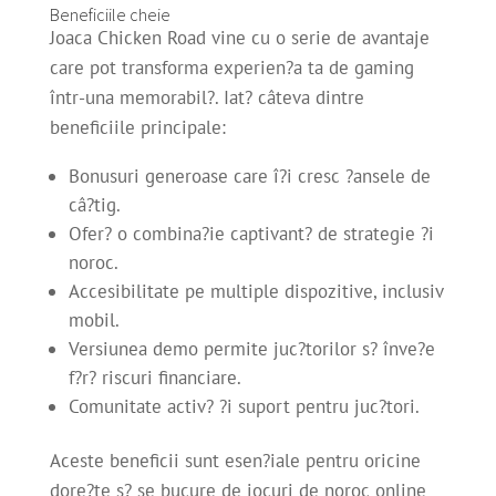
Beneficiile cheie
Joaca Chicken Road vine cu o serie de avantaje
care pot transforma experien?a ta de gaming
într-una memorabil?. Iat? câteva dintre
beneficiile principale:
Bonusuri generoase care î?i cresc ?ansele de
câ?tig.
Ofer? o combina?ie captivant? de strategie ?i
noroc.
Accesibilitate pe multiple dispozitive, inclusiv
mobil.
Versiunea demo permite juc?torilor s? înve?e
f?r? riscuri financiare.
Comunitate activ? ?i suport pentru juc?tori.
Aceste beneficii sunt esen?iale pentru oricine
dore?te s? se bucure de jocuri de noroc online