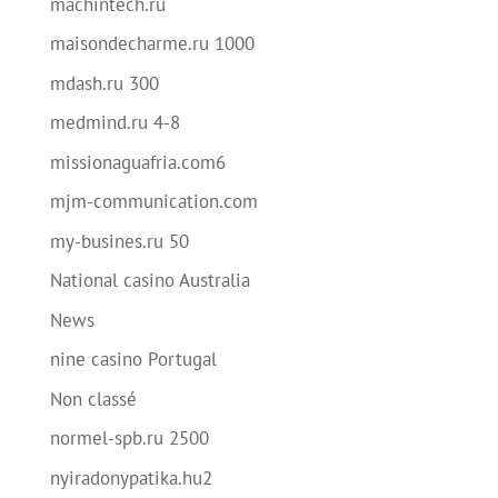
machintech.ru
maisondecharme.ru 1000
mdash.ru 300
medmind.ru 4-8
missionaguafria.com6
mjm-communication.com
my-busines.ru 50
National casino Australia
News
nine casino Portugal
Non classé
normel-spb.ru 2500
nyiradonypatika.hu2