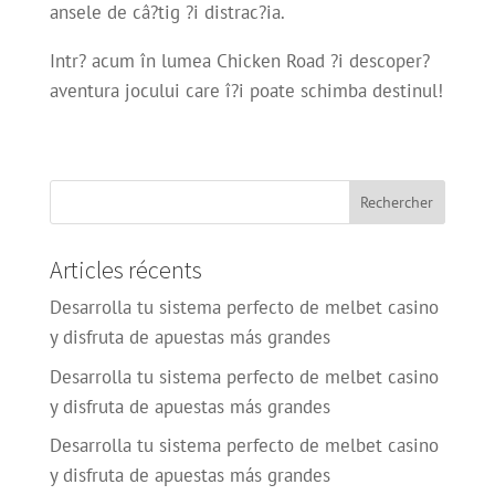
ansele de câ?tig ?i distrac?ia.
Intr? acum în lumea Chicken Road ?i descoper?
aventura jocului care î?i poate schimba destinul!
Articles récents
Desarrolla tu sistema perfecto de melbet casino
y disfruta de apuestas más grandes
Desarrolla tu sistema perfecto de melbet casino
y disfruta de apuestas más grandes
Desarrolla tu sistema perfecto de melbet casino
y disfruta de apuestas más grandes