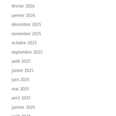
février 2026
janvier 2026
décembre 2025
novembre 2025
octobre 2025
septembre 2025
août 2025
juillet 2025
juin 2025
mai 2025
avril 2025
janvier 2025