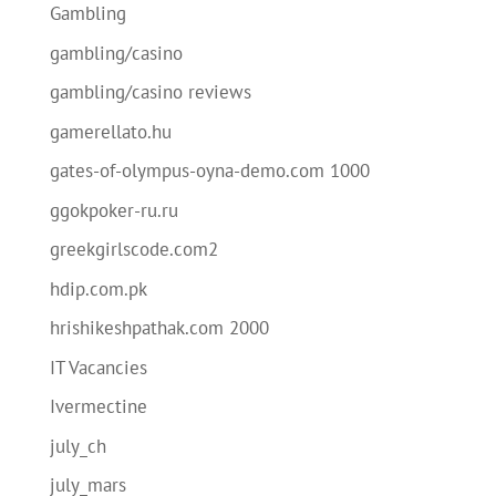
Gambling
gambling/casino
gambling/casino reviews
gamerellato.hu
gates-of-olympus-oyna-demo.com 1000
ggokpoker-ru.ru
greekgirlscode.com2
hdip.com.pk
hrishikeshpathak.com 2000
IT Vacancies
Ivermectine
july_ch
july_mars