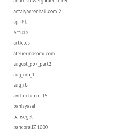
andreschweighofer.com4
antalyaerenhali.com 2
aprIPL
Article
articles
ateliermasomi.com
august_pb+_part2
aug_mb_1
aug_rb
avito-club.ru 15
bahisyasal
bahsegel
bancorallZ 1000