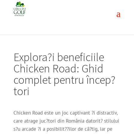
Explora?i beneficiile
Chicken Road: Ghid
complet pentru încep?
tori
Chicken Road este un joc captivant ?i distractiv,
care atrage juc?tori din România datorit? stilului
s?u arcade ?i a posibilit??ilor de câ?tig, iar pe