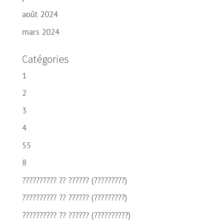
août 2024
mars 2024
Catégories
1
2
3
4
55
8
?????????? ?? ?????? (?????????)
?????????? ?? ?????? (?????????)
?????????? ?? ?????? (??????????)