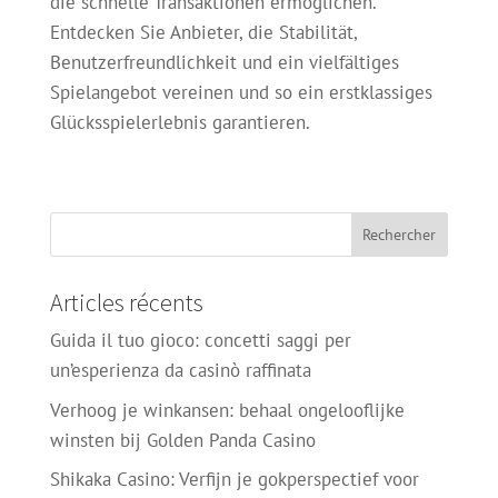
die schnelle Transaktionen ermöglichen.
Entdecken Sie Anbieter, die Stabilität,
Benutzerfreundlichkeit und ein vielfältiges
Spielangebot vereinen und so ein erstklassiges
Glücksspielerlebnis garantieren.
Articles récents
Guida il tuo gioco: concetti saggi per
un’esperienza da casinò raffinata
Verhoog je winkansen: behaal ongelooflijke
winsten bij Golden Panda Casino
Shikaka Casino: Verfijn je gokperspectief voor