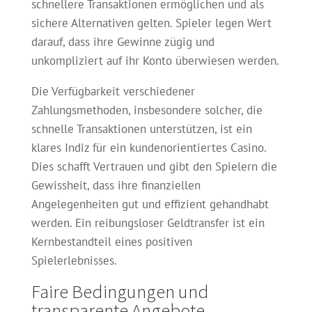
schnellere Transaktionen ermöglichen und als
sichere Alternativen gelten. Spieler legen Wert
darauf, dass ihre Gewinne zügig und
unkompliziert auf ihr Konto überwiesen werden.
Die Verfügbarkeit verschiedener
Zahlungsmethoden, insbesondere solcher, die
schnelle Transaktionen unterstützen, ist ein
klares Indiz für ein kundenorientiertes Casino.
Dies schafft Vertrauen und gibt den Spielern die
Gewissheit, dass ihre finanziellen
Angelegenheiten gut und effizient gehandhabt
werden. Ein reibungsloser Geldtransfer ist ein
Kernbestandteil eines positiven
Spielerlebnisses.
Faire Bedingungen und
transparente Angebote