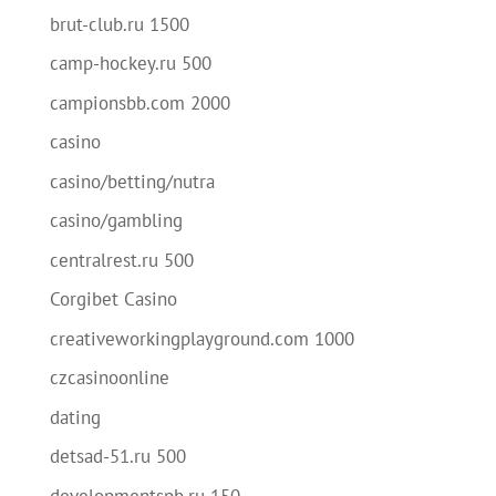
brut-club.ru 1500
camp-hockey.ru 500
campionsbb.com 2000
casino
casino/betting/nutra
casino/gambling
centralrest.ru 500
Corgibet Casino
creativeworkingplayground.com 1000
czcasinoonline
dating
detsad-51.ru 500
developmentspb.ru 150