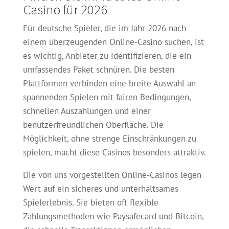
Casino für 2026
Für deutsche Spieler, die im Jahr 2026 nach
einem überzeugenden Online-Casino suchen, ist
es wichtig, Anbieter zu identifizieren, die ein
umfassendes Paket schnüren. Die besten
Plattformen verbinden eine breite Auswahl an
spannenden Spielen mit fairen Bedingungen,
schnellen Auszahlungen und einer
benutzerfreundlichen Oberfläche. Die
Möglichkeit, ohne strenge Einschränkungen zu
spielen, macht diese Casinos besonders attraktiv.
Die von uns vorgestellten Online-Casinos legen
Wert auf ein sicheres und unterhaltsames
Spielerlebnis. Sie bieten oft flexible
Zahlungsmethoden wie Paysafecard und Bitcoin,