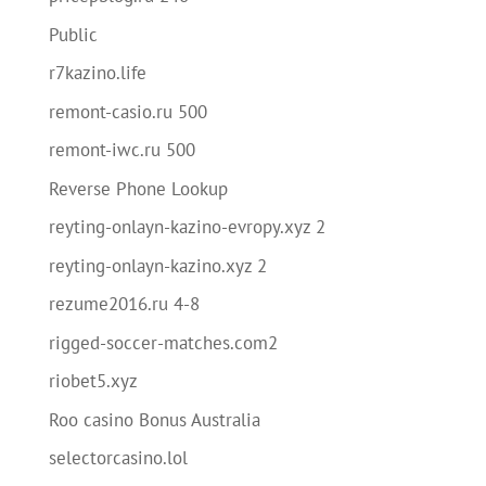
Public
r7kazino.life
remont-casio.ru 500
remont-iwc.ru 500
Reverse Phone Lookup
reyting-onlayn-kazino-evropy.xyz 2
reyting-onlayn-kazino.xyz 2
rezume2016.ru 4-8
rigged-soccer-matches.com2
riobet5.xyz
Roo casino Bonus Australia
selectorcasino.lol