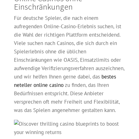
Einschränkungen
Für deutsche Spieler, die nach einem
aufregenden Online-Casino-Erlebnis suchen, ist
die Wahl der richtigen Plattform entscheidend.
Viele suchen nach Casinos, die sich durch ein
Spielerlebnis ohne die üblichen
Einschränkungen wie OASIS, Einsatzlimits oder
aufwendige Verifizierungsverfahren auszeichnen,
und wir helfen Ihnen gerne dabei, das
bestes
neteller online casino
zu finden, das Ihren
Bedürfnissen entspricht. Diese Anbieter
versprechen oft mehr Freiheit und Flexibilität,
was das Spielen angenehmer gestalten kann.