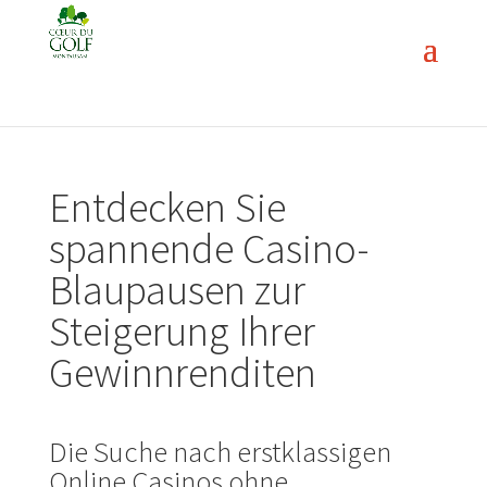
Entdecken Sie
spannende Casino-
Blaupausen zur
Steigerung Ihrer
Gewinnrenditen
Die Suche nach erstklassigen
Online Casinos ohne