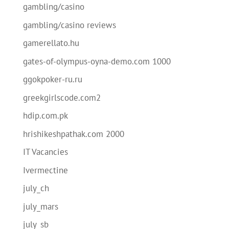
gambling/casino
gambling/casino reviews
gamerellato.hu
gates-of-olympus-oyna-demo.com 1000
ggokpoker-ru.ru
greekgirlscode.com2
hdip.com.pk
hrishikeshpathak.com 2000
IT Vacancies
Ivermectine
july_ch
july_mars
july_sb