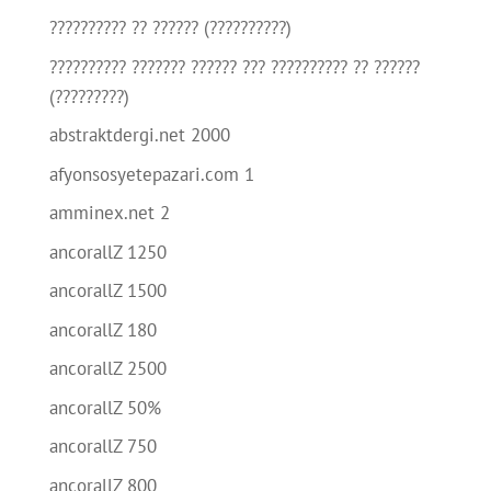
?????????? ?? ?????? (??????????)
?????????? ??????? ?????? ??? ?????????? ?? ??????
(?????????)
abstraktdergi.net 2000
afyonsosyetepazari.com 1
amminex.net 2
ancorallZ 1250
ancorallZ 1500
ancorallZ 180
ancorallZ 2500
ancorallZ 50%
ancorallZ 750
ancorallZ 800