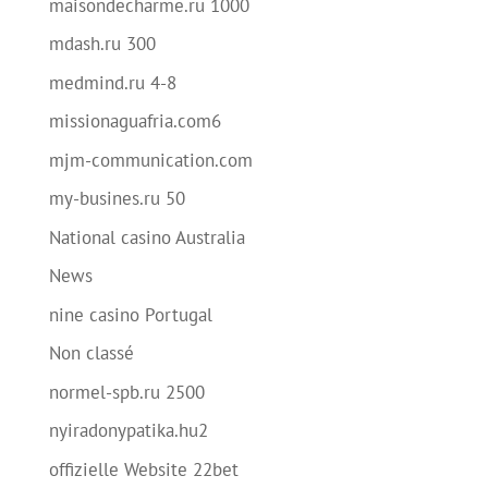
maisondecharme.ru 1000
mdash.ru 300
medmind.ru 4-8
missionaguafria.com6
mjm-communication.com
my-busines.ru 50
National casino Australia
News
nine casino Portugal
Non classé
normel-spb.ru 2500
nyiradonypatika.hu2
offizielle Website 22bet