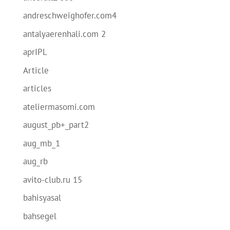
andreschweighofer.com4
antalyaerenhali.com 2
aprIPL
Article
articles
ateliermasomi.com
august_pb+_part2
aug_mb_1
aug_rb
avito-club.ru 15
bahisyasal
bahsegel