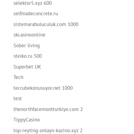
selektor5.xyz 600
selfmadeconcrete.ru
sistemarabuluculuk.com 1000
skcasinoonline
Sober living
steiko.ru 500
Superbet UK
Tech
tecrubekonusuyor.net 1000
test
thenorthfacemontturkiye.com 2
TippyCasino
top-reyting-onlayn-kazino.xyz 2