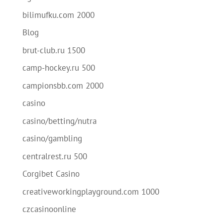
bilimufku.com 2000
Blog
brut-club.ru 1500
camp-hockey.ru 500
campionsbb.com 2000
casino
casino/betting/nutra
casino/gambling
centralrest.ru 500
Corgibet Casino
creativeworkingplayground.com 1000
czcasinoonline