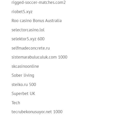
rigged-soccer-matches.com2
riobet5.xyz
Roo casino Bonus Australia
selectorcasino.lol
selektor5.xyz 600
selfmadeconcrete.ru
sistemarabuluculuk.com 1000
skcasinoonline
Sober living
steiko.ru 500
Superbet UK
Tech
tecrubekonusuyor.net 1000