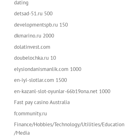
dating
detsad-51.ru 500
developmentspb.ru 150
dkmarino.ru 2000
dolatinvest.com
doubelochka.ru 10
elysiondanismanlik.com 1000
en-iyi-slotlar.com 1500
en-kazanl-slot-oyunlar-66b19ona.net 1000
Fast pay casino Australia
fcommunity.ru
Finance/Hobbies/Technology/Utilities/Education
/Media