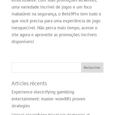
emocionante. Com suas promoções atraentes,
uma variedade incrível de jogos e um foco
inabalável na segurança, o Bet69Pro tem tudo o
que você precisa para uma experiência de jogo
inesquecível. Não perca mais tempo, acesse o
site agora e aproveite as promoções incríveis
disponíveis!
Articles récents
Experience electrifying gambling
entertainment: master wow88’s proven
strategies
Unlock electrifying blackjack strategies at