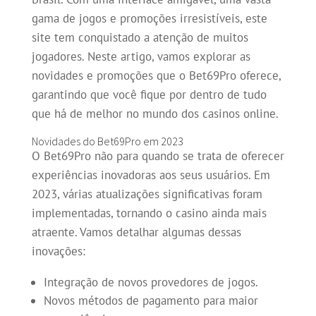
gama de jogos e promoções irresistíveis, este
site tem conquistado a atenção de muitos
jogadores. Neste artigo, vamos explorar as
novidades e promoções que o Bet69Pro oferece,
garantindo que você fique por dentro de tudo
que há de melhor no mundo dos casinos online.
Novidades do Bet69Pro em 2023
O Bet69Pro não para quando se trata de oferecer
experiências inovadoras aos seus usuários. Em
2023, várias atualizações significativas foram
implementadas, tornando o casino ainda mais
atraente. Vamos detalhar algumas dessas
inovações:
Integração de novos provedores de jogos.
Novos métodos de pagamento para maior