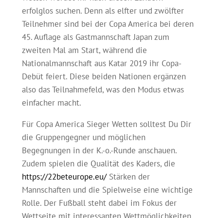
erfolglos suchen. Denn als elfter und zwölfter
Teilnehmer sind bei der Copa America bei deren
45. Auflage als Gastmannschaft Japan zum
zweiten Mal am Start, während die
Nationalmannschaft aus Katar 2019 ihr Copa-
Debüt feiert. Diese beiden Nationen ergänzen
also das Teilnahmefeld, was den Modus etwas
einfacher macht.
Für Copa America Sieger Wetten solltest Du Dir
die Gruppengegner und möglichen
Begegnungen in der K.-o.-Runde anschauen.
Zudem spielen die Qualität des Kaders, die
https://22beteurope.eu/
Stärken der
Mannschaften und die Spielweise eine wichtige
Rolle. Der Fußball steht dabei im Fokus der
Wettseite mit interessanten Wettmöglichkeiten