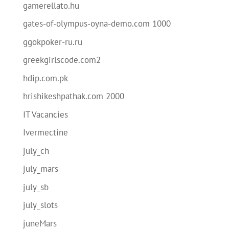
gamerellato.hu
gates-of-olympus-oyna-demo.com 1000
ggokpoker-ru.ru
greekgirlscode.com2
hdip.com.pk
hrishikeshpathak.com 2000
IT Vacancies
Ivermectine
july_ch
july_mars
july_sb
july_slots
juneMars