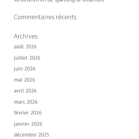
Commentaires récents
Archives
août 2026
juillet 2026
juin 2026
mai 2026
avril 2026
mars 2026
février 2026
janvier 2026
décembre 2025