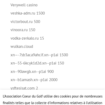
Verywell casino
veshka-adm.ru 1500
victorbout.ru 500
vinoora.ru 150
vodka-zerkalo.ru 15
wulkan.cloud
xn—-7sb3aca9ahcif.xn--p1ai 1500
xn--55-6kcyk1d2d.xn--p1ai 150
xn--90awgb.xn--p1ai 900
xn--b1amash.xn--p1ai 2000
ysftesisat.com 2
L’Association Coeur du Golf utilise des cookies pour de nombreuses
Méta
finalités telles que la collecte d'informations relatives à l'utilisation