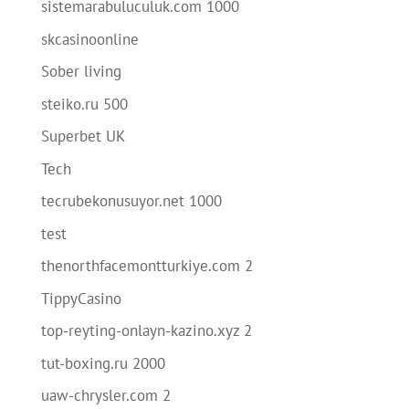
sistemarabuluculuk.com 1000
skcasinoonline
Sober living
steiko.ru 500
Superbet UK
Tech
tecrubekonusuyor.net 1000
test
thenorthfacemontturkiye.com 2
TippyCasino
top-reyting-onlayn-kazino.xyz 2
tut-boxing.ru 2000
uaw-chrysler.com 2