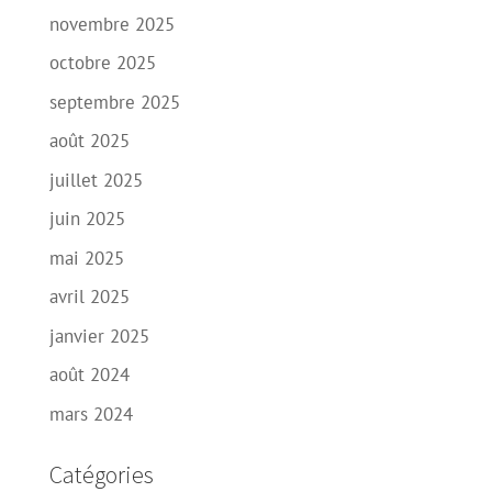
novembre 2025
octobre 2025
septembre 2025
août 2025
juillet 2025
juin 2025
mai 2025
avril 2025
janvier 2025
août 2024
mars 2024
Catégories