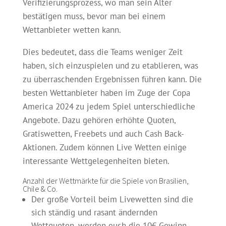
Verifizierungsprozess, wo man sein Alter
bestätigen muss, bevor man bei einem
Wettanbieter wetten kann.
Dies bedeutet, dass die Teams weniger Zeit
haben, sich einzuspielen und zu etablieren, was
zu überraschenden Ergebnissen führen kann. Die
besten Wettanbieter haben im Zuge der Copa
America 2024 zu jedem Spiel unterschiedliche
Angebote. Dazu gehören erhöhte Quoten,
Gratiswetten, Freebets und auch Cash Back-
Aktionen. Zudem können Live Wetten einige
interessante Wettgelegenheiten bieten.
Anzahl der Wettmärkte für die Spiele von Brasilien,
Chile & Co.
Der große Vorteil beim Livewetten sind die
sich ständig und rasant ändernden
Wettquoten, werden euch die 10€ Gewinn