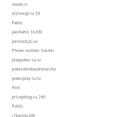
oooat.ru
otzivorgt.ru 10
Pablic
paribahis 16200
pereezd.pl.ua
Phone number tracker
playpoker-ru.ru
pokerdomkazahstan.biz
pokerplay-ru.ru
Post
pricepblog.ru 240
Public
r7kazino.life