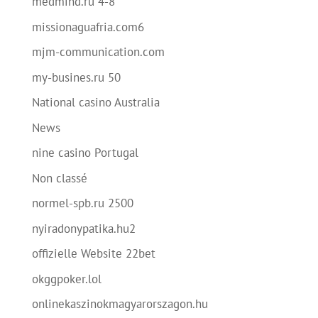
medmind.ru 4-8
missionaguafria.com6
mjm-communication.com
my-busines.ru 50
National casino Australia
News
nine casino Portugal
Non classé
normel-spb.ru 2500
nyiradonypatika.hu2
offizielle Website 22bet
okggpoker.lol
onlinekaszinokmagyarorszagon.hu