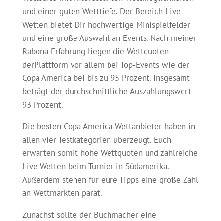
und einer guten Wetttiefe. Der Bereich Live
Wetten bietet Dir hochwertige Minispielfelder
und eine große Auswahl an Events. Nach meiner
Rabona Erfahrung liegen die Wettquoten
derPlattform vor allem bei Top-Events wie der
Copa America bei bis zu 95 Prozent. Insgesamt
beträgt der durchschnittliche Auszahlungswert
93 Prozent.
Die besten Copa America Wettanbieter haben in
allen vier Testkategorien überzeugt. Euch
erwarten somit hohe Wettquoten und zahlreiche
Live Wetten beim Turnier in Südamerika.
Außerdem stehen für eure Tipps eine große Zahl
an Wettmärkten parat.
Zunächst sollte der Buchmacher eine