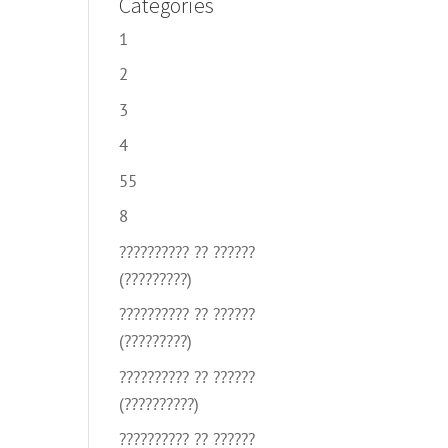
Catégories
1
2
3
4
55
8
?????????? ?? ??????
(?????????)
?????????? ?? ??????
(?????????)
?????????? ?? ??????
(??????????)
?????????? ?? ??????