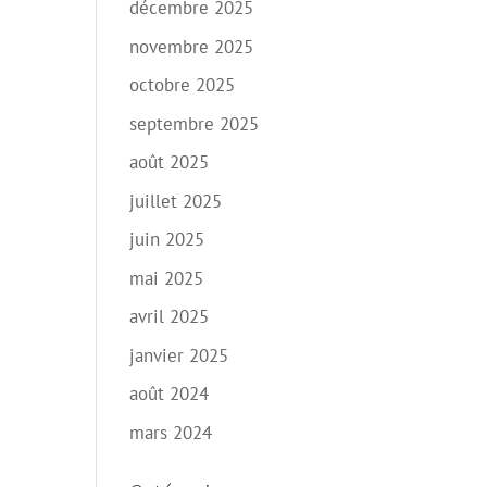
décembre 2025
novembre 2025
octobre 2025
septembre 2025
août 2025
juillet 2025
juin 2025
mai 2025
avril 2025
janvier 2025
août 2024
mars 2024