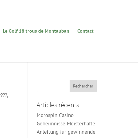
Le Golf 18 trous de Montauban
Contact
???,
Articles récents
Morospin Casino
Geheimnisse Meisterhafte
Anleitung für gewinnende