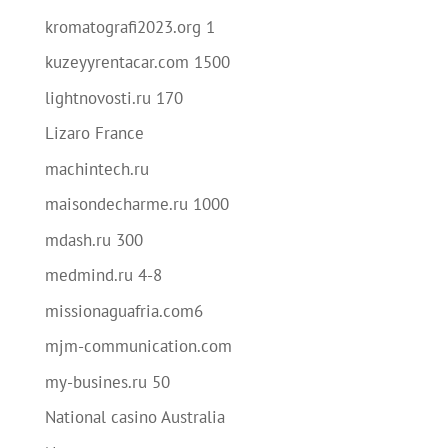
kromatografi2023.org 1
kuzeyyrentacar.com 1500
lightnovosti.ru 170
Lizaro France
machintech.ru
maisondecharme.ru 1000
mdash.ru 300
medmind.ru 4-8
missionaguafria.com6
mjm-communication.com
my-busines.ru 50
National casino Australia