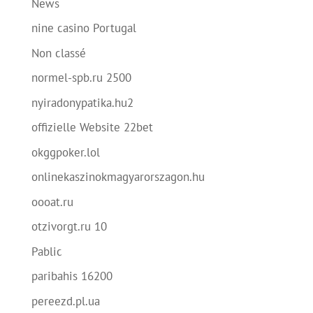
News
nine casino Portugal
Non classé
normel-spb.ru 2500
nyiradonypatika.hu2
offizielle Website 22bet
okggpoker.lol
onlinekaszinokmagyarorszagon.hu
oooat.ru
otzivorgt.ru 10
Pablic
paribahis 16200
pereezd.pl.ua