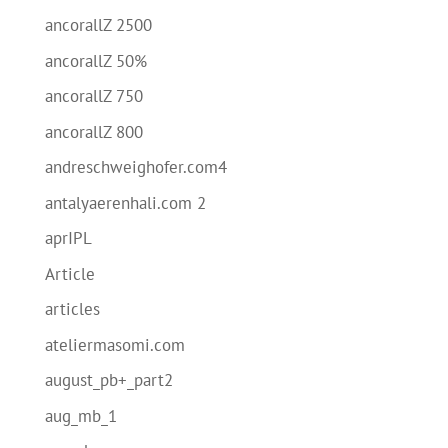
ancorallZ 2500
ancorallZ 50%
ancorallZ 750
ancorallZ 800
andreschweighofer.com4
antalyaerenhali.com 2
aprIPL
Article
articles
ateliermasomi.com
august_pb+_part2
aug_mb_1