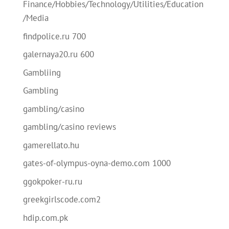
Finance/Hobbies/Technology/Utilities/Education
/Media
findpolice.ru 700
galernaya20.ru 600
Gambliing
Gambling
gambling/casino
gambling/casino reviews
gamerellato.hu
gates-of-olympus-oyna-demo.com 1000
ggokpoker-ru.ru
greekgirlscode.com2
hdip.com.pk