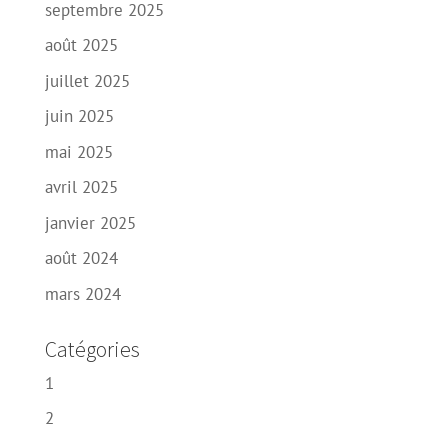
septembre 2025
août 2025
juillet 2025
juin 2025
mai 2025
avril 2025
janvier 2025
août 2024
mars 2024
Catégories
1
2