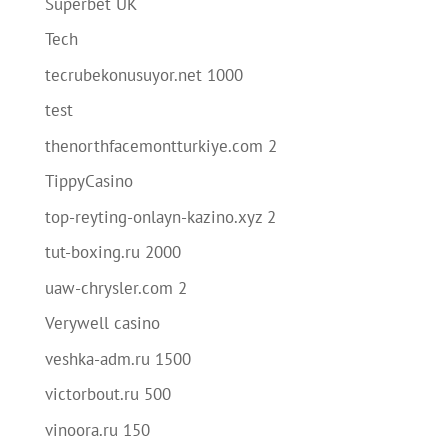
Superbet UK
Tech
tecrubekonusuyor.net 1000
test
thenorthfacemontturkiye.com 2
TippyCasino
top-reyting-onlayn-kazino.xyz 2
tut-boxing.ru 2000
uaw-chrysler.com 2
Verywell casino
veshka-adm.ru 1500
victorbout.ru 500
vinoora.ru 150