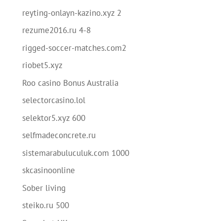
reyting-onlayn-kazino.xyz 2
rezume2016.ru 4-8
rigged-soccer-matches.com2
riobet5.xyz
Roo casino Bonus Australia
selectorcasino.lol
selektor5.xyz 600
selfmadeconcrete.ru
sistemarabuluculuk.com 1000
skcasinoonline
Sober living
steiko.ru 500