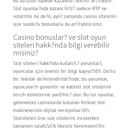
bu da uzun vadede kazanma ?ans?n? art?rabilir.
Slot oyunlar?nda kazanc?n?z? sadece RTP ve
volatilite ile de?il, ayn? zamanda casino sitesinin
size sundu?u bonuslarla da art?rabilirsiniz.
Casino bonuslar? ve slot oyun
siteleri hakk?nda bilgi verebilir
misiniz?
Slot siteleri hakk?nda kullan?c? yorumlar?,
oyuncular için önemli bir bilgi kayna??d?r. Do?ru
bir ?ekilde de?erlendirildi?inde, bu yorumlar,
oyuncular?n güvenilir ve kaliteli slot sitelerini
tercih etmelerine yard?mc? olur. Bu tür oyunlar,
geleneksel casinolarda bulunan fiziksel slot
makinelerinin dijital versiyonlar?d?r.
Slotsiteleri.live slot sitelerini incelerken
tamamen tarafs?zl?k ilkesini benimsemi?tir.