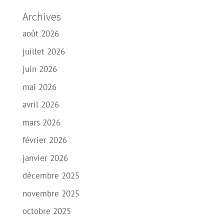
Archives
août 2026
juillet 2026
juin 2026
mai 2026
avril 2026
mars 2026
février 2026
janvier 2026
décembre 2025
novembre 2025
octobre 2025