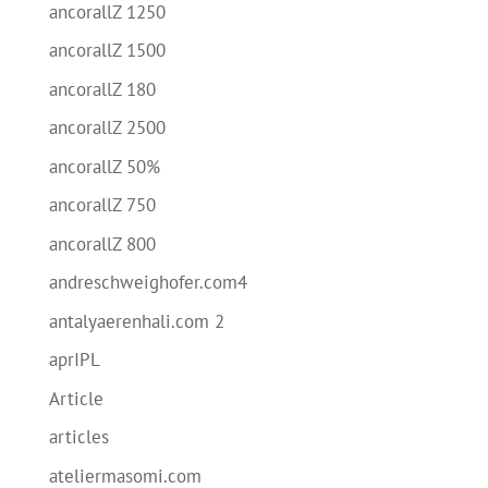
ancorallZ 1250
ancorallZ 1500
ancorallZ 180
ancorallZ 2500
ancorallZ 50%
ancorallZ 750
ancorallZ 800
andreschweighofer.com4
antalyaerenhali.com 2
aprIPL
Article
articles
ateliermasomi.com