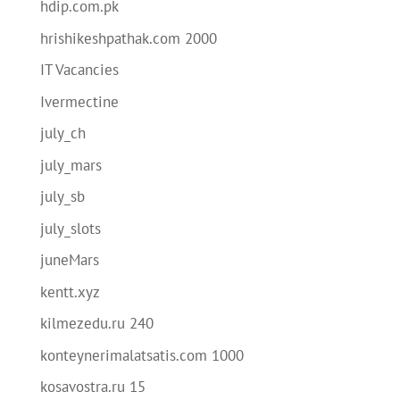
hdip.com.pk
hrishikeshpathak.com 2000
IT Vacancies
Ivermectine
july_ch
july_mars
july_sb
july_slots
juneMars
kentt.xyz
kilmezedu.ru 240
konteynerimalatsatis.com 1000
kosavostra.ru 15