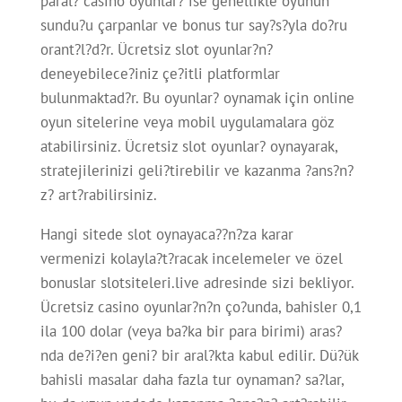
paral? casino oyunlar? ise genellikle oyunun
sundu?u çarpanlar ve bonus tur say?s?yla do?ru
orant?l?d?r. Ücretsiz slot oyunlar?n?
deneyebilece?iniz çe?itli platformlar
bulunmaktad?r. Bu oyunlar? oynamak için online
oyun sitelerine veya mobil uygulamalara göz
atabilirsiniz. Ücretsiz slot oyunlar? oynayarak,
stratejilerinizi geli?tirebilir ve kazanma ?ans?n?
z? art?rabilirsiniz.
Hangi sitede slot oynayaca??n?za karar
vermenizi kolayla?t?racak incelemeler ve özel
bonuslar slotsiteleri.live adresinde sizi bekliyor.
Ücretsiz casino oyunlar?n?n ço?unda, bahisler 0,1
ila 100 dolar (veya ba?ka bir para birimi) aras?
nda de?i?en geni? bir aral?kta kabul edilir. Dü?ük
bahisli masalar daha fazla tur oynaman? sa?lar,