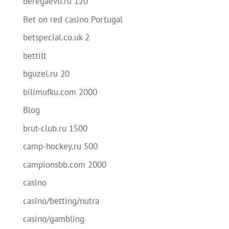
beregaevo.ru 120
Bet on red casino Portugal
betspecial.co.uk 2
bettilt
bguzel.ru 20
bilimufku.com 2000
Blog
brut-club.ru 1500
camp-hockey.ru 500
campionsbb.com 2000
casino
casino/betting/nutra
casino/gambling