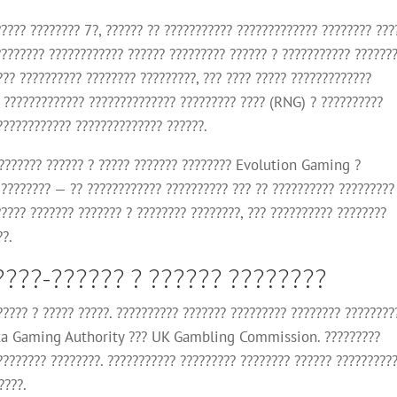
????? ???????? 7?, ?????? ?? ??????????? ????????????? ???????? ???
???????? ???????????? ?????? ????????? ?????? ? ??????????? ??????
??? ?????????? ???????? ?????????, ??? ???? ????? ?????????????
, ????????????? ?????????????? ????????? ???? (RNG) ? ??????????
???????????? ?????????????? ??????.
 ??????? ?????? ? ????? ??????? ???????? Evolution Gaming ?
 ???????? — ?? ???????????? ?????????? ??? ?? ?????????? ?????????
????? ??????? ??????? ? ???????? ????????, ??? ?????????? ????????
??.
????-?????? ? ?????? ????????
????? ? ????? ?????. ?????????? ??????? ????????? ???????? ????????
Malta Gaming Authority ??? UK Gambling Commission. ?????????
???????? ????????. ??????????? ????????? ???????? ?????? ??????????
????.