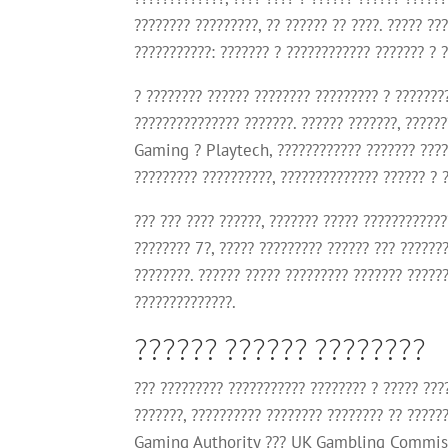
???????? ?????????, ?? ?????? ?? ????. ????? ??
???????????: ??????? ? ???????????? ??????? ? ?
? ???????? ?????? ???????? ????????? ? ???????
??????????????? ???????. ?????? ???????, ?????
Gaming ? Playtech, ???????????? ??????? ?????
????????? ??????????, ?????????????? ?????? ? 
??? ??? ???? ??????, ??????? ????? ???????????
???????? 7?, ????? ????????? ?????? ??? ??????
????????. ?????? ????? ????????? ??????? ?????
??????????????.
?????? ?????? ????????
??? ????????? ??????????? ???????? ? ????? ???
???????, ?????????? ???????? ???????? ?? ??????
Gaming Authority ??? UK Gambling Commission