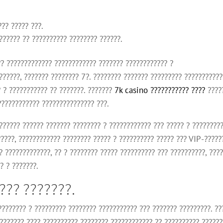
?? ????? ???.
?????? ?? ?????????? ???????? ??????.
?? ????????????? ???????????? ??????? ???????????? ?
??????, ??????? ???????? 7?. ???????? ??????? ????????? ???????????
? ? ??????????? ?? ???????. ???????
7k casino ??????????? ????
????
???????????? ??????????????? ???.
?????? ?????? ??????? ???????? ? ???????????? ??? ????? ? ????????
?????, ???????????? ???????? ????? ? ?????????? ????? ??? VIP-?????
? ?????????????, ?? ? ???????? ????? ?????????? ??? ??????????, ???
? ? ???????.
??? ???????.
???????? ? ????????? ???????? ??????????? ??? ??????? ?????????. ??
???????? ???? ?????????? ???????? ???????????? ?? ?????????? ?????