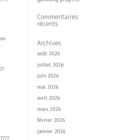
Commentaires
récents
ion
Archives
?
août 2026
juillet 2026
???
juin 2026
mai 2026
avril 2026
mars 2026
février 2026
janvier 2026
?????