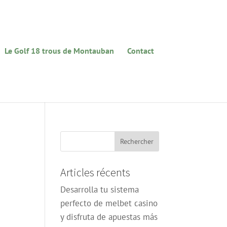
Le Golf 18 trous de Montauban
Contact
Articles récents
Desarrolla tu sistema
perfecto de melbet casino
y disfruta de apuestas más