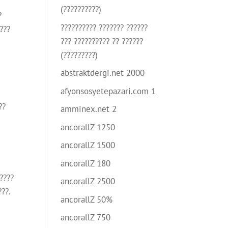
(??????????)
?
?????????? ??????? ??????
????
??? ?????????? ?? ??????
(?????????)
abstraktdergi.net 2000
afyonsosyetepazari.com 1
??
amminex.net 2
ancorallZ 1250
ancorallZ 1500
ancorallZ 180
?????
ancorallZ 2500
???.
ancorallZ 50%
ancorallZ 750