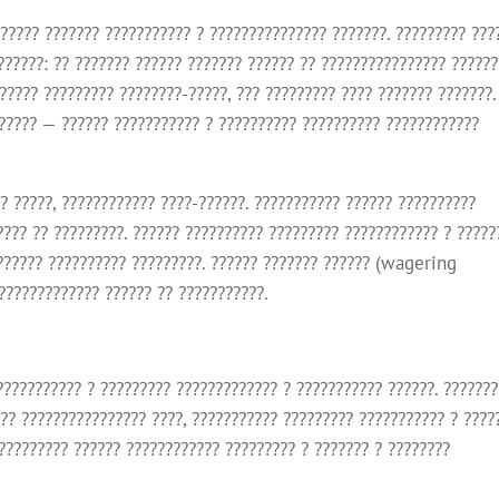
????? ??????? ??????????? ? ??????????????? ???????. ????????? ???
??????: ?? ??????? ?????? ??????? ?????? ?? ???????????????? ?????
????? ????????? ????????-?????, ??? ????????? ???? ??????? ???????.
?????? — ?????? ??????????? ? ?????????? ?????????? ????????????
? ?????, ???????????? ????-??????. ??????????? ?????? ??????????
???? ?? ?????????. ?????? ?????????? ????????? ???????????? ? ?????
??????? ?????????? ?????????. ?????? ??????? ?????? (wagering
???????????? ?????? ?? ???????????.
??????????? ? ????????? ????????????? ? ??????????? ??????. ??????
?? ???????????????? ????, ??????????? ????????? ??????????? ? ????
????????? ?????? ???????????? ????????? ? ??????? ? ????????