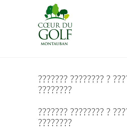
??????? ???????? ? ???
????????
??????? ???????? ? ???
????????