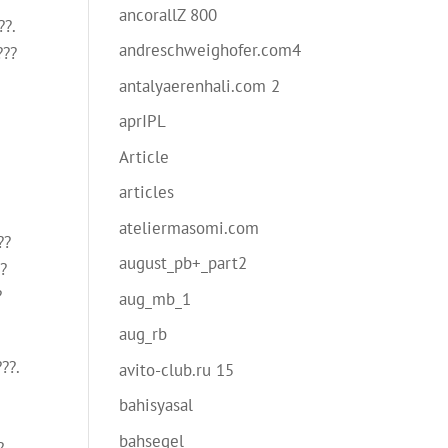
ancorallZ 800
??.
andreschweighofer.com4
???
antalyaerenhali.com 2
aprIPL
Article
articles
ateliermasomi.com
??
august_pb+_part2
??
?
aug_mb_1
aug_rb
??.
avito-club.ru 15
bahisyasal
bahsegel