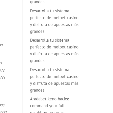
grandes
Desarrolla tu sistema
perfecto de melbet casino
y disfruta de apuestas más
grandes
Desarrolla tu sistema
??
perfecto de melbet casino
y disfruta de apuestas más
grandes
??
Desarrolla tu sistema
???.
perfecto de melbet casino
????
y disfruta de apuestas más
grandes
Aradabet keno hacks:
???
command your full
?????
gambling progress