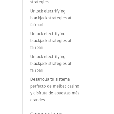
strategies
Unlock electrifying
blackjack strategies at
fairpari
Unlock electrifying
blackjack strategies at
fairpari
Unlock electrifying
blackjack strategies at
fairpari
Desarrolla tu sistema
perfecto de melbet casino
y disfruta de apuestas más
grandes
Commentaires