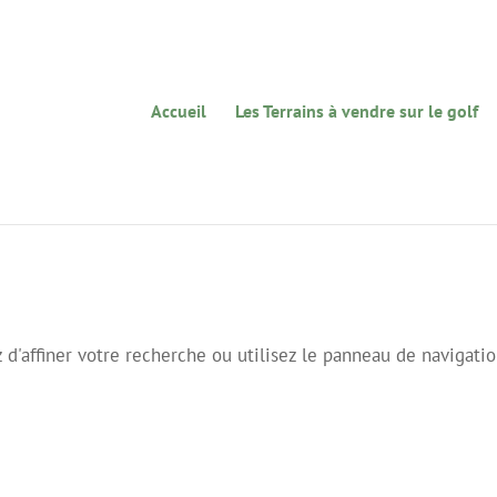
Accueil
Les Terrains à vendre sur le golf
d'affiner votre recherche ou utilisez le panneau de navigati