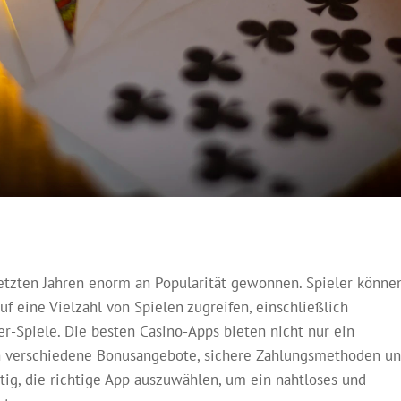
letzten Jahren enorm an Popularität gewonnen. Spieler könne
uf eine Vielzahl von Spielen zugreifen, einschließlich
er-Spiele. Die besten Casino-Apps bieten nicht nur ein
ch verschiedene Bonusangebote, sichere Zahlungsmethoden u
tig, die richtige App auszuwählen, um ein nahtloses und