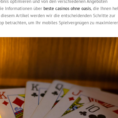
lebnis optimieren und von den verschiedenen Angeboten
 die Informationen über
beste casinos ohne oasis
, die Ihnen he
n diesem Artikel werden wir die entscheidenden Schritte zur
pp betrachten, um Ihr mobiles Spielvergnügen zu maximieren