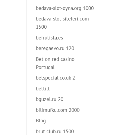
bedava-slot-oyna.org 1000
bedava-slot-siteleri.com
1500
beirutista.es
beregaevo.ru 120
Bet on red casino
Portugal
betspecial.co.uk 2
bettilt
bguzel.ru 20
bilimufku.com 2000
Blog
brut-club.ru 1500