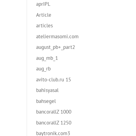
aprIPL
Article
articles
ateliermasomi.com
august_pb+_part2
aug_mb_1
aug_rb
avito-club.ru 15
bahisyasal
bahsegel
bancorallZ 1000
bancorallZ 1250
baytronik.com3