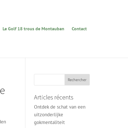
Le Golf 18 trous de Montauban
Contact
ne
Articles récents
Ontdek de schat van een
uitzonderlijke
den
gokmentaliteit