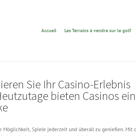
Accueil
Les Terrains à vendre sur le golf
ieren Sie Ihr Casino-Erlebnis
Heutzutage bieten Casinos ei
ke
 Möglichkeit, Spiele jederzeit und überall zu genießen. Mit 