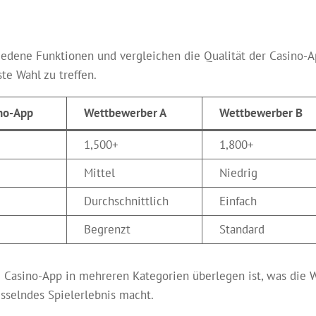
iedene Funktionen und vergleichen die Qualität der Casino-A
ste Wahl zu treffen.
no-App
Wettbewerber A
Wettbewerber B
1,500+
1,800+
Mittel
Niedrig
Durchschnittlich
Einfach
Begrenzt
Standard
te Casino-App in mehreren Kategorien überlegen ist, was die 
esselndes Spielerlebnis macht.