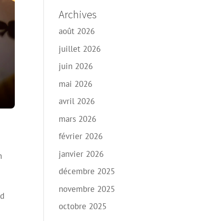
Archives
août 2026
juillet 2026
juin 2026
mai 2026
avril 2026
mars 2026
février 2026
janvier 2026
n
décembre 2025
novembre 2025
nd
octobre 2025