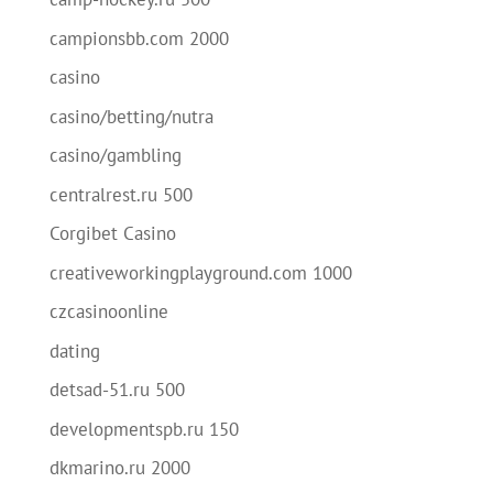
campionsbb.com 2000
casino
casino/betting/nutra
casino/gambling
centralrest.ru 500
Corgibet Casino
creativeworkingplayground.com 1000
czcasinoonline
dating
detsad-51.ru 500
developmentspb.ru 150
dkmarino.ru 2000