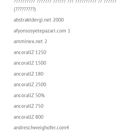
?????????? ??????? ?????? ??? ?????????? ?? ??????
(?????????)
abstraktdergi.net 2000
afyonsosyetepazari.com 1
amminex.net 2
ancorallZ 1250
ancorallZ 1500
ancorallZ 180
ancorallZ 2500
ancorallZ 50%
ancorallZ 750
ancorallZ 800
andreschweighofer.com4