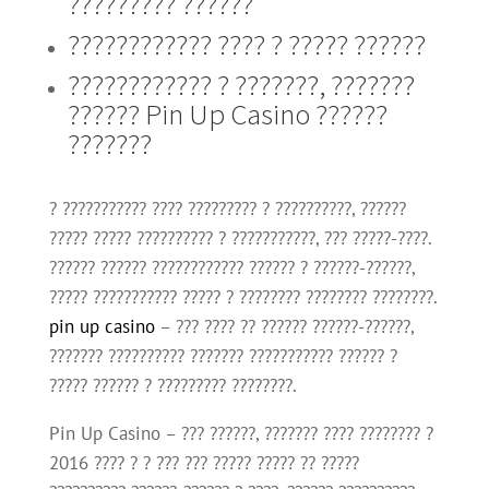
????????? ??????
???????????? ???? ? ????? ??????
???????????? ? ???????, ???????
?????? Pin Up Casino ??????
???????
? ??????????? ???? ????????? ? ??????????, ??????
????? ????? ?????????? ? ???????????, ??? ?????-????.
?????? ?????? ???????????? ?????? ? ??????-??????,
????? ??????????? ????? ? ???????? ???????? ????????.
pin up casino
– ??? ???? ?? ?????? ??????-??????,
??????? ?????????? ??????? ??????????? ?????? ?
????? ?????? ? ????????? ????????.
Pin Up Casino – ??? ??????, ??????? ???? ???????? ?
2016 ???? ? ? ??? ??? ????? ????? ?? ?????