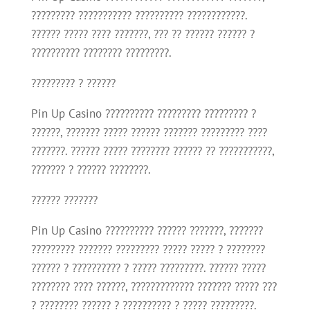
????????? ??????????? ?????????? ????????????.
?????? ????? ???? ???????, ??? ?? ?????? ?????? ?
?????????? ???????? ?????????.
????????? ? ??????
Pin Up Casino ?????????? ????????? ????????? ?
??????, ??????? ????? ?????? ??????? ????????? ????
???????. ?????? ????? ???????? ?????? ?? ???????????,
??????? ? ?????? ????????.
?????? ???????
Pin Up Casino ?????????? ?????? ???????, ???????
????????? ??????? ????????? ????? ????? ? ????????
?????? ? ?????????? ? ????? ?????????. ?????? ?????
???????? ???? ??????, ????????????? ??????? ????? ???
? ???????? ?????? ? ?????????? ? ????? ?????????.