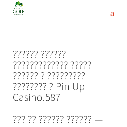
?????? ??????
????????????? ?????
?????? ? ?????????
???????? ? Pin Up
Casino.587
??? ?? ?????? ?????? —