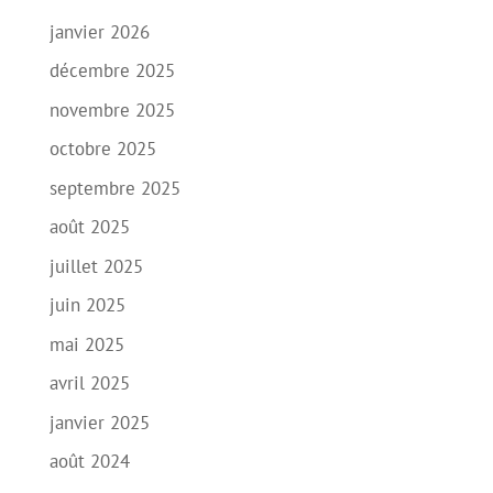
janvier 2026
décembre 2025
novembre 2025
octobre 2025
septembre 2025
août 2025
juillet 2025
juin 2025
mai 2025
avril 2025
janvier 2025
août 2024