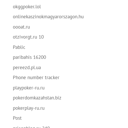
okggpoker.lol
onlinekaszinokmagyarorszagon.hu
oooat.ru
otzivorgt.ru 10
Pablic
paribahis 16200
pereezd.pl.ua
Phone number tracker
playpoker-ru.ru
pokerdomkazahstan.biz
pokerplay-ru.ru
Post