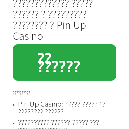
????????????? ?????
?????? ? ?????????
???????? ? Pin Up
Casino
??
??????
??????????
Pin Up Casino: ????? ?????? ?
???????? ??????
?????????? ??????-????? ???