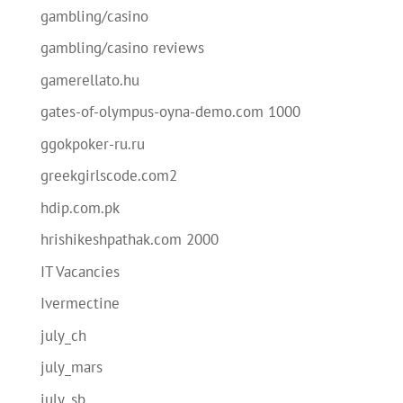
gambling/casino
gambling/casino reviews
gamerellato.hu
gates-of-olympus-oyna-demo.com 1000
ggokpoker-ru.ru
greekgirlscode.com2
hdip.com.pk
hrishikeshpathak.com 2000
IT Vacancies
Ivermectine
july_ch
july_mars
july_sb