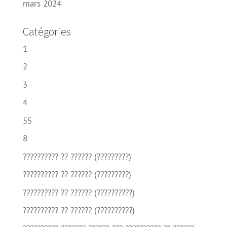
mars 2024
Catégories
1
2
3
4
55
8
?????????? ?? ?????? (?????????)
?????????? ?? ?????? (?????????)
?????????? ?? ?????? (??????????)
?????????? ?? ?????? (??????????)