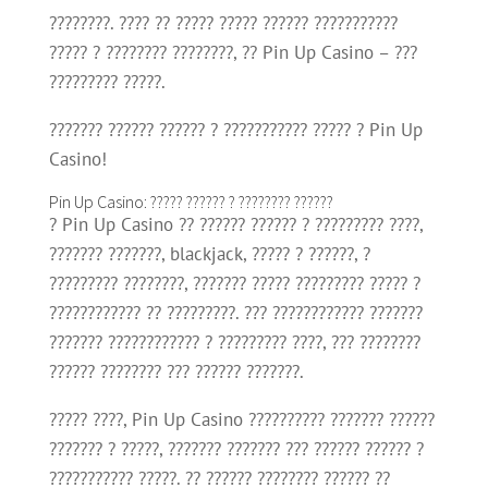
????????. ???? ?? ????? ????? ?????? ???????????
????? ? ???????? ????????, ?? Pin Up Casino – ???
????????? ?????.
??????? ?????? ?????? ? ??????????? ????? ? Pin Up
Casino!
Pin Up Casino: ????? ?????? ? ???????? ??????
? Pin Up Casino ?? ?????? ?????? ? ????????? ????,
??????? ???????, blackjack, ????? ? ??????, ?
????????? ????????, ??????? ????? ????????? ????? ?
???????????? ?? ?????????. ??? ???????????? ???????
??????? ???????????? ? ????????? ????, ??? ????????
?????? ???????? ??? ?????? ???????.
????? ????, Pin Up Casino ?????????? ??????? ??????
??????? ? ?????, ??????? ??????? ??? ?????? ?????? ?
??????????? ?????. ?? ?????? ???????? ?????? ??