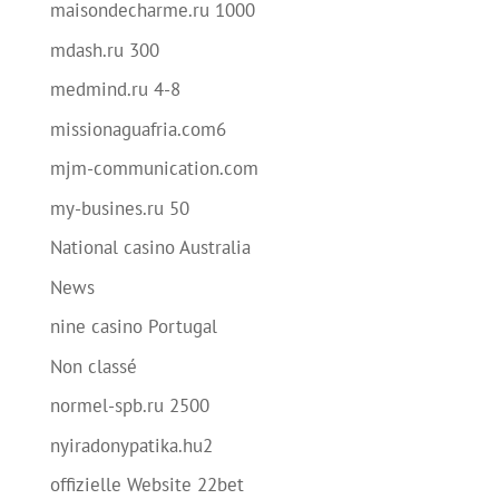
maisondecharme.ru 1000
mdash.ru 300
medmind.ru 4-8
missionaguafria.com6
mjm-communication.com
my-busines.ru 50
National casino Australia
News
nine casino Portugal
Non classé
normel-spb.ru 2500
nyiradonypatika.hu2
offizielle Website 22bet