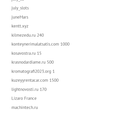
july_slots
juneMars
kentt.xyz
kilmezedu.ru 240
konteynerimalatsatis.com 1000
kosavostra.ru 15
krasnodardiame.ru 500
kromatografi2023.org 1
kuzeyyrentacar.com 1500
lightnovosti.ru 170
Lizaro France
machintech.ru