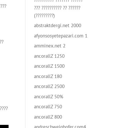
????
??? ?????????? ?? ??????
(?????????)
abstraktdergi.net 2000
afyonsosyetepazari.com 1
??
amminex.net 2
ancorallZ 1250
ancorallZ 1500
ancorallZ 180
ancorallZ 2500
ancorallZ 50%
ancorallZ 750
?????
ancorallZ 800
andreschweighofer.com4