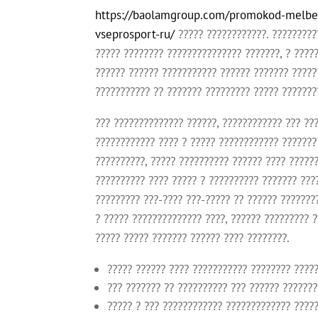
https://baolamgroup.com/promokod-melbet
vseprosport-ru/
????? ????????????. ?????????
????? ???????? ??????????????? ???????, ? ????
?????? ?????? ??????????? ?????? ??????? ??????
??????????? ?? ??????? ????????? ????? ???????
??? ?????????????? ??????, ???????????? ??? ??
???????????? ???? ? ????? ???????????? ???????
??????????, ????? ?????????? ?????? ???? ?????
?????????? ???? ????? ? ?????????? ??????? ???
????????? ???-???? ???-????? ?? ?????? ???????
? ????? ?????????????? ????, ?????? ????????? ?
????? ????? ??????? ?????? ???? ????????.
????? ?????? ???? ??????????? ???????? ????
??? ??????? ?? ?????????? ??? ?????? ???????
????? ? ??? ???????????? ????????????? ?????