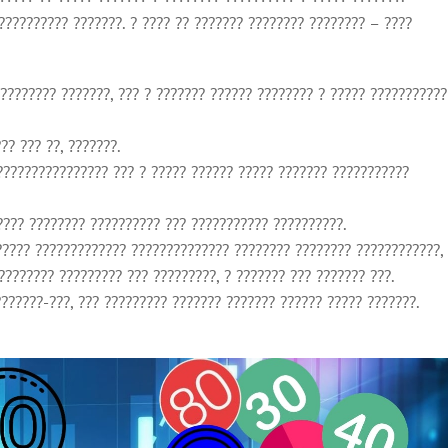
?????????? ???????. ? ???? ?? ??????? ???????? ???????? – ????
 ???????? ???????, ??? ? ??????? ?????? ???????? ? ????? ???????????
?? ??? ??, ???????.
??????????????? ??? ? ????? ?????? ????? ??????? ???????????
???? ???????? ?????????? ??? ??????????? ??????????.
????? ????????????? ?????????????? ???????? ???????? ????????????,
??????? ????????? ??? ?????????, ? ??????? ??? ??????? ???.
??????-???, ??? ????????? ??????? ??????? ?????? ????? ???????.