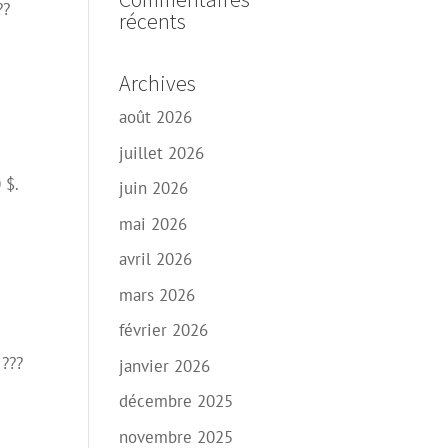
??
récents
Archives
août 2026
juillet 2026
 $.
juin 2026
mai 2026
avril 2026
mars 2026
février 2026
 ???
janvier 2026
décembre 2025
novembre 2025