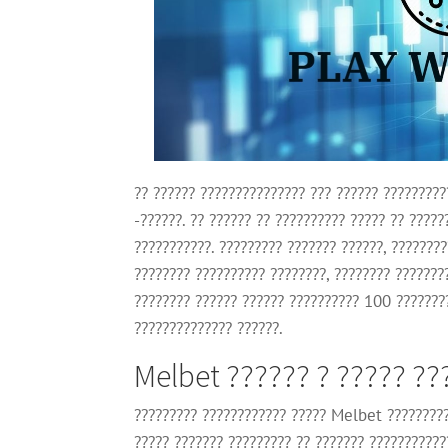
?? ?????? ??????????????? ??? ?????? ?????????
-??????. ?? ?????? ?? ?????????? ????? ?? ????
???????????. ????????? ??????? ??????, ???????
???????? ?????????? ????????, ???????? ???????
???????? ?????? ?????? ?????????? 100 ????????
?????????????? ??????.
Melbet ?????? ? ????? ??
????????? ???????????? ????? Melbet ??????????
????? ??????? ????????? ?? ??????? ???????????