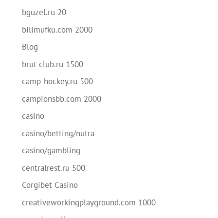
bguzel.ru 20
bilimufku.com 2000
Blog
brut-club.ru 1500
camp-hockey.ru 500
campionsbb.com 2000
casino
casino/betting/nutra
casino/gambling
centralrest.ru 500
Corgibet Casino
creativeworkingplayground.com 1000