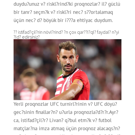
duydu?unuz v? riskl?rind?ki proqnozlar? il? güclü
bir tanr? seçm?k v? riskl?ri nec? s??ortalamaq
üçün nec? d? böyük bir i???a ehtiyac duydum.
?? istifad?çil?rin növl?rind? ?n çox qar??l?ql? faydal? n?yi
?ld? edirsiniz?
Yerli proqnozlar UFC turnirl?rinin v? UFC döyü?
gec?sinin finallar?n? u?urla proqnozla?d?r?r.Ayr?
ca, istifad?çil?r? Livan? q?bul etm?k v? futbol
matçlar?na imza atmaq üçün proqnoz alacaqs?n?