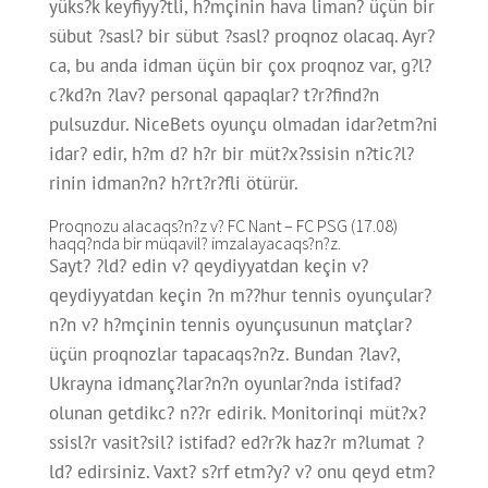
yüks?k keyfiyy?tli, h?mçinin hava liman? üçün bir
sübut ?sasl? bir sübut ?sasl? proqnoz olacaq. Ayr?
ca, bu anda idman üçün bir çox proqnoz var, g?l?
c?kd?n ?lav? personal qapaqlar? t?r?find?n
pulsuzdur. NiceBets oyunçu olmadan idar?etm?ni
idar? edir, h?m d? h?r bir müt?x?ssisin n?tic?l?
rinin idman?n? h?rt?r?fli ötürür.
Proqnozu alacaqs?n?z v? FC Nant – FC PSG (17.08)
haqq?nda bir müqavil? imzalayacaqs?n?z.
Sayt? ?ld? edin v? qeydiyyatdan keçin v?
qeydiyyatdan keçin ?n m??hur tennis oyunçular?
n?n v? h?mçinin tennis oyunçusunun matçlar?
üçün proqnozlar tapacaqs?n?z. Bundan ?lav?,
Ukrayna idmanç?lar?n?n oyunlar?nda istifad?
olunan getdikc? n??r edirik. Monitorinqi müt?x?
ssisl?r vasit?sil? istifad? ed?r?k haz?r m?lumat ?
ld? edirsiniz. Vaxt? s?rf etm?y? v? onu qeyd etm?