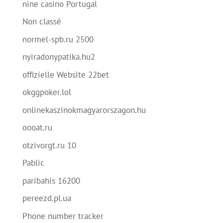
nine casino Portugal
Non classé
normel-spb.ru 2500
nyiradonypatika.hu2
offizielle Website 22bet
okggpoker.lol
onlinekaszinokmagyarorszagon.hu
oooat.ru
otzivorgt.ru 10
Pablic
paribahis 16200
pereezd.pl.ua
Phone number tracker