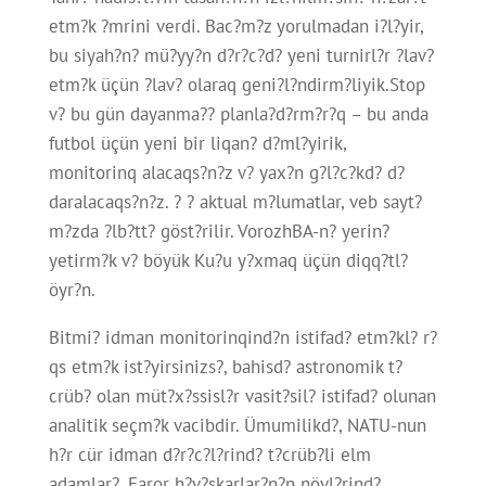
etm?k ?mrini verdi. Bac?m?z yorulmadan i?l?yir,
bu siyah?n? mü?yy?n d?r?c?d? yeni turnirl?r ?lav?
etm?k üçün ?lav? olaraq geni?l?ndirm?liyik.Stop
v? bu gün dayanma?? planla?d?rm?r?q – bu anda
futbol üçün yeni bir liqan? d?ml?yirik,
monitorinq alacaqs?n?z v? yax?n g?l?c?kd? d?
daralacaqs?n?z. ? ? aktual m?lumatlar, veb sayt?
m?zda ?lb?tt? göst?rilir. VorozhBA-n? yerin?
yetirm?k v? böyük Ku?u y?xmaq üçün diqq?tl?
öyr?n.
Bitmi? idman monitorinqind?n istifad? etm?kl? r?
qs etm?k ist?yirsinizs?, bahisd? astronomik t?
crüb? olan müt?x?ssisl?r vasit?sil? istifad? olunan
analitik seçm?k vacibdir. Ümumilikd?, NATU-nun
h?r cür idman d?r?c?l?rind? t?crüb?li elm
adamlar?, Faror h?v?skarlar?n?n növl?rind?