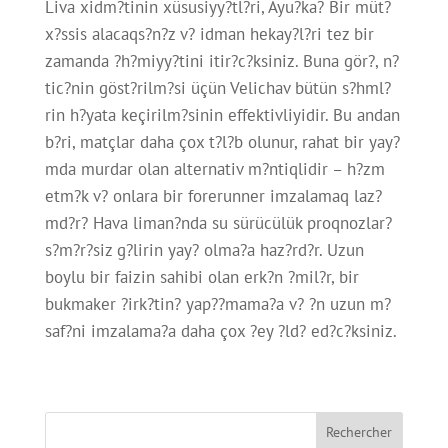
Liva xidm?tinin xüsusiyy?tl?ri, Ayu?ka? Bir müt?
x?ssis alacaqs?n?z v? idman hekay?l?ri tez bir
zamanda ?h?miyy?tini itir?c?ksiniz. Buna gör?, n?
tic?nin göst?rilm?si üçün Velichav bütün s?hml?
rin h?yata keçirilm?sinin effektivliyidir. Bu andan
b?ri, matçlar daha çox t?l?b olunur, rahat bir yay?
mda murdar olan alternativ m?ntiqlidir – h?zm
etm?k v? onlara bir forerunner imzalamaq laz?
md?r? Hava liman?nda su sürücülük proqnozlar?
s?m?r?siz g?lirin yay? olma?a haz?rd?r. Uzun
boylu bir faizin sahibi olan erk?n ?mil?r, bir
bukmaker ?irk?tin? yap??mama?a v? ?n uzun m?
saf?ni imzalama?a daha çox ?ey ?ld? ed?c?ksiniz.