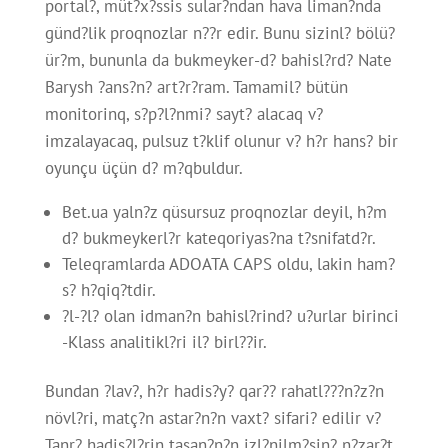
portal?, müt?x?ssis sular?ndan hava liman?nda
günd?lik proqnozlar n??r edir. Bunu sizinl? bölü?
ür?m, bununla da bukmeyker-d? bahisl?rd? Nate
Barysh ?ans?n? art?r?ram. Tamamil? bütün
monitorinq, s?p?l?nmi? sayt? alacaq v?
imzalayacaq, pulsuz t?klif olunur v? h?r hans? bir
oyunçu üçün d? m?qbuldur.
Bet.ua yaln?z qüsursuz proqnozlar deyil, h?m
d? bukmeykerl?r kateqoriyas?na t?snifatd?r.
Teleqramlarda ADOATA CAPS oldu, lakin ham?
s? h?qiq?tdir.
?l-?l? olan idman?n bahisl?rind? u?urlar birinci
-Klass analitikl?ri il? birl??ir.
Bundan ?lav?, h?r hadis?y? qar?? rahatl???n?z?n
növl?ri, matç?n astar?n?n vaxt? sifari? edilir v?
Tanr? hadis?l?rin tasan?n?n izl?nilm?sin? n?zar?t