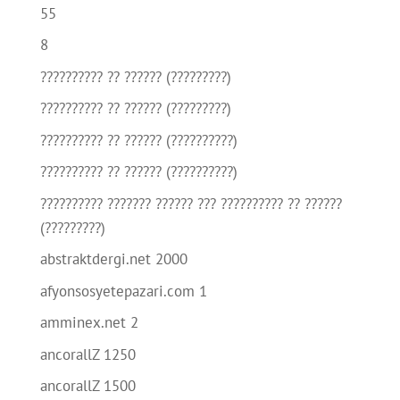
55
8
?????????? ?? ?????? (?????????)
?????????? ?? ?????? (?????????)
?????????? ?? ?????? (??????????)
?????????? ?? ?????? (??????????)
?????????? ??????? ?????? ??? ?????????? ?? ??????
(?????????)
abstraktdergi.net 2000
afyonsosyetepazari.com 1
amminex.net 2
ancorallZ 1250
ancorallZ 1500