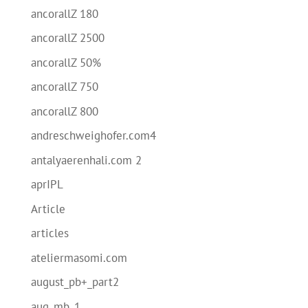
ancorallZ 180
ancorallZ 2500
ancorallZ 50%
ancorallZ 750
ancorallZ 800
andreschweighofer.com4
antalyaerenhali.com 2
aprIPL
Article
articles
ateliermasomi.com
august_pb+_part2
aug_mb_1