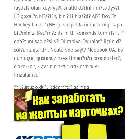
faydal? olan keyfiyy?t analitikl?rinin m?suliyy?ti
il? çoxal?r. M?s?l?n, bir ?lli hiss?d? AB? Dövl?t
Hockey Liqas? (NHL) haqq?nda monitorinqi tapa
bil?rsiniz. Bac?m?z da milli komanda turnirl?ri, r?
qab?t müsabiq?si v? Olimpiya Oyunlar? üçün d?
sol?unluqlard?r. Neate veb sayt? Nedobok UA, bu
gün üçün qüsursuz hava liman?n?n proqnozlar?,
g?l?c?kd?, ?lav? bir h?ft? ?ld? etm?k v?
imzalamaq.
?n u?ursuz oldu?u istiqam?td? qalmaq