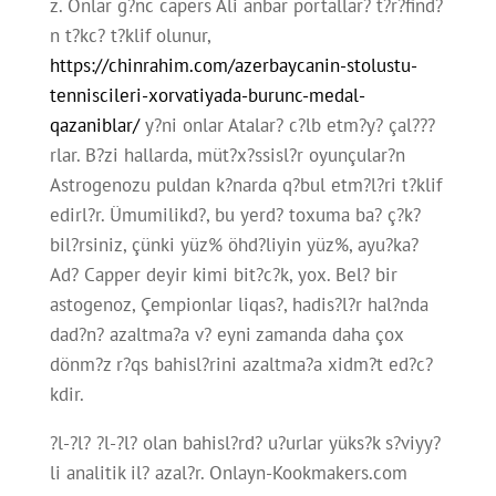
z. Onlar g?nc capers Ali anbar portallar? t?r?find?
n t?kc? t?klif olunur,
https://chinrahim.com/azerbaycanin-stolustu-
tenniscileri-xorvatiyada-burunc-medal-
qazaniblar/
y?ni onlar Atalar? c?lb etm?y? çal???
rlar. B?zi hallarda, müt?x?ssisl?r oyunçular?n
Astrogenozu puldan k?narda q?bul etm?l?ri t?klif
edirl?r. Ümumilikd?, bu yerd? toxuma ba? ç?k?
bil?rsiniz, çünki yüz% öhd?liyin yüz%, ayu?ka?
Ad? Capper deyir kimi bit?c?k, yox. Bel? bir
astogenoz, Çempionlar liqas?, hadis?l?r hal?nda
dad?n? azaltma?a v? eyni zamanda daha çox
dönm?z r?qs bahisl?rini azaltma?a xidm?t ed?c?
kdir.
?l-?l? ?l-?l? olan bahisl?rd? u?urlar yüks?k s?viyy?
li analitik il? azal?r. Onlayn-Kookmakers.com