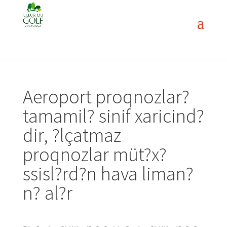
Aeroport proqnozlar?
tamamil? sinif xaricind?
dir, ?lçatmaz
proqnozlar müt?x?
ssisl?rd?n hava liman?
n? al?r