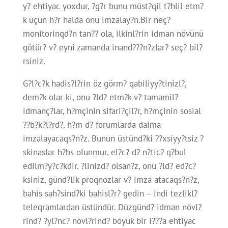
y? ehtiyac yoxdur, ?g?r bunu müst?qil t?hlil etm?
k üçün h?r halda onu imzalay?n.Bir neç?
monitorinqd?n tan?? ola, ilkinl?rin idman növünü
götür? v? eyni zamanda inand???n?zlar? seç? bil?
rsiniz.
G?l?c?k hadis?l?rin öz görm? qabiliyy?tinizl?,
dem?k olar ki, onu ?ld? etm?k v? tamamil?
idmanç?lar, h?mçinin sifari?çil?r, h?mçinin sosial
??b?k?l?rd?, h?m d? forumlarda daima
imzalayacaqs?n?z. Bunun üstünd?ki ??xsiyy?tsiz ?
skinaslar h?bs olunmur, el?c? d? n?tic? q?bul
edilm?y?c?kdir. ?linizd? olsan?z, onu ?ld? ed?c?
ksiniz, günd?lik proqnozlar v? imza atacaqs?n?z,
bahis sah?sind?ki bahisl?r? gedin – indi tezlikl?
teleqramlardan üstündür. Düzgünd? idman növl?
rind? ?yl?nc? növl?rind? böyük bir i???a ehtiyac