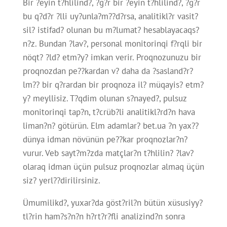
Bir ?eyin t?hlilind?, ?g?r bir ?eyin t?hlilind?, ?g?r
bu q?d?r ?lli uy?unla?m??d?rsa, analitikl?r vasit?
sil? istifad? olunan bu m?lumat? hesablayacaqs?
n?z. Bundan ?lav?, personal monitorinqi f?rqli bir
nöqt? ?ld? etm?y? imkan verir. Proqnozunuzu bir
proqnozdan pe??kardan v? daha da ?sasland?r?
lm?? bir q?rardan bir proqnoza il? müqayis? etm?
y? meyllisiz. T?qdim olunan s?nayed?, pulsuz
monitorinqi tap?n, t?crüb?li analitikl?rd?n hava
liman?n? götürün.
Elm adamlar? bet.ua ?n yax??
dünya idman növünün pe??kar proqnozlar?n?
vurur. Veb sayt?m?zda matçlar?n t?hlilin? ?lav?
olaraq idman üçün pulsuz proqnozlar almaq üçün
siz? yerl??dirilirsiniz.
Ümumilikd?, yuxar?da göst?ril?n bütün xüsusiyy?
tl?rin ham?s?n?n h?rt?r?fli analizind?n sonra