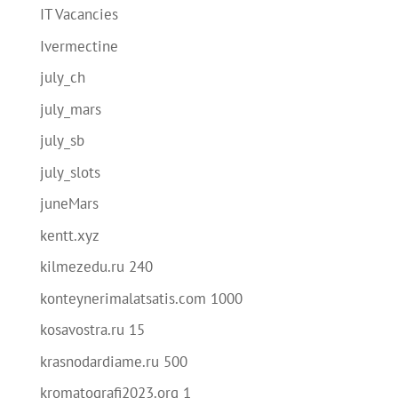
IT Vacancies
Ivermectine
july_ch
july_mars
july_sb
july_slots
juneMars
kentt.xyz
kilmezedu.ru 240
konteynerimalatsatis.com 1000
kosavostra.ru 15
krasnodardiame.ru 500
kromatografi2023.org 1