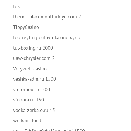
test
thenorthfacemontturkiye.com 2
TippyCasino
top-reyting-onlayn-kazino.xyz 2
tut-boxing.ru 2000
uaw-chrysler.com 2
Verywell casino
veshka-adm.ru 1500
victorbout.ru 500
vinoora.ru 150
vodka-zerkalo.ru 15
wulkan.cloud
xn—-7sb3aca9ahcif.xn--p1ai 1500