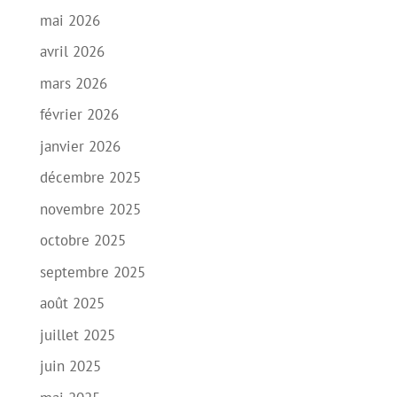
mai 2026
avril 2026
mars 2026
février 2026
janvier 2026
décembre 2025
novembre 2025
octobre 2025
septembre 2025
août 2025
juillet 2025
juin 2025