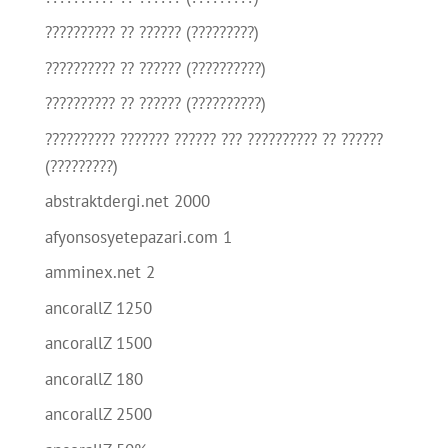
?????????? ?? ?????? (?????????)
?????????? ?? ?????? (??????????)
?????????? ?? ?????? (??????????)
?????????? ??????? ?????? ??? ?????????? ?? ??????
(?????????)
abstraktdergi.net 2000
afyonsosyetepazari.com 1
amminex.net 2
ancorallZ 1250
ancorallZ 1500
ancorallZ 180
ancorallZ 2500