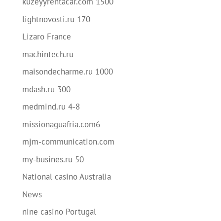
kuzeyyrentacar.com 1500
lightnovosti.ru 170
Lizaro France
machintech.ru
maisondecharme.ru 1000
mdash.ru 300
medmind.ru 4-8
missionaguafria.com6
mjm-communication.com
my-busines.ru 50
National casino Australia
News
nine casino Portugal