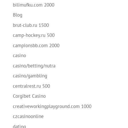
bilimufku.com 2000
Blog
brut-club.ru 1500
camp-hockey.ru 500
campionsbb.com 2000
casino
casino/betting/nutra
casino/gambling
centralrest.ru 500
Corgibet Casino
creativeworkingplayground.com 1000
czcasinoonline
dating