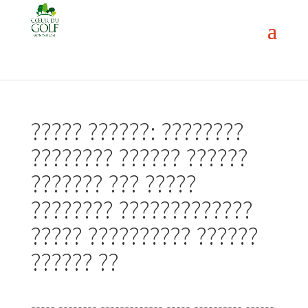
????? ??????: ????????
???????? ?????? ??????
??????? ??? ?????
???????? ?????????????
????? ?????????? ??????
?????? ??